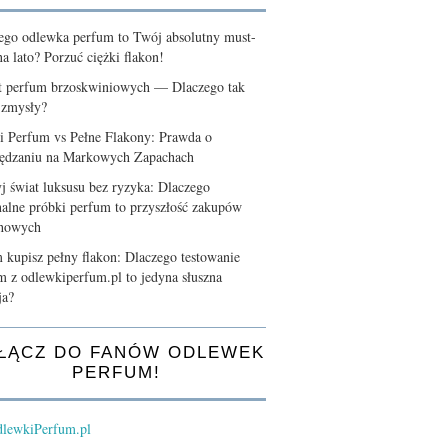
ego odlewka perfum to Twój absolutny must-
a lato? Porzuć ciężki flakon!
t perfum brzoskwiniowych — Dlaczego tak
 zmysły?
i Perfum vs Pełne Flakony: Prawda o
ędzaniu na Markowych Zapachach
j świat luksusu bez ryzyka: Dlaczego
nalne próbki perfum to przyszłość zakupów
chowych
 kupisz pełny flakon: Dlaczego testowanie
m z odlewkiperfum.pl to jedyna słuszna
ja?
ŁĄCZ DO FANÓW ODLEWEK
PERFUM!
lewkiPerfum.pl