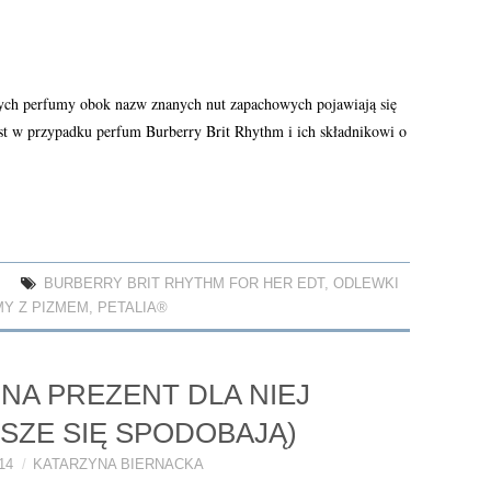
rnych perfumy obok nazw znanych nut zapachowych pojawiają się
est w przypadku perfum Burberry Brit Rhythm i ich składnikowi o
BURBERRY BRIT RHYTHM FOR HER EDT
,
ODLEWKI
Y Z PIZMEM
,
PETALIA®
NA PREZENT DLA NIEJ
SZE SIĘ SPODOBAJĄ)
14
KATARZYNA BIERNACKA