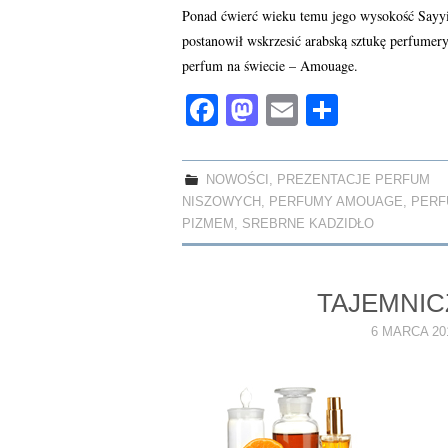
Ponad ćwierć wieku temu jego wysokość Sayy
postanowił wskrzesić arabską sztukę perfumery
perfum na świecie – Amouage.
Fa
M
E
S
ce
as
m
ha
bo
to
ail
re
NOWOŚCI
,
PREZENTACJE PERFUM
ok
do
NISZOWYCH
,
PERFUMY AMOUAGE
,
PERF
n
PIZMEM
,
SREBRNE KADZIDŁO
TAJEMNIC
6 MARCA 20