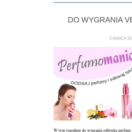
n
DO WYGRANIA V
3 MARCA 20
W tym tygodniu do wygrania odlewka perfum (