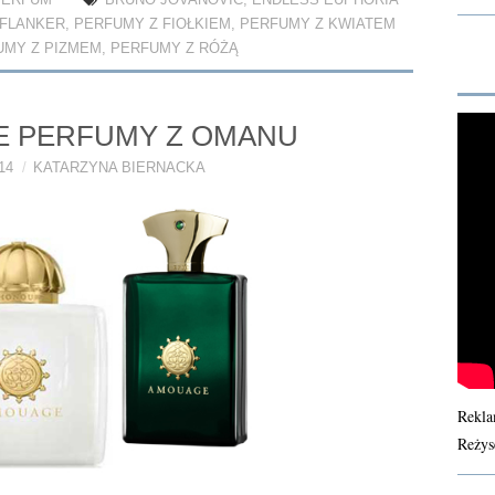
PERFUM
BRUNO JOVANOVIĆ
,
ENDLESS EUPHORIA
FLANKER
,
PERFUMY Z FIOŁKIEM
,
PERFUMY Z KWIATEM
UMY Z PIZMEM
,
PERFUMY Z RÓŻĄ
E PERFUMY Z OMANU
14
KATARZYNA BIERNACKA
Rekla
Reżys