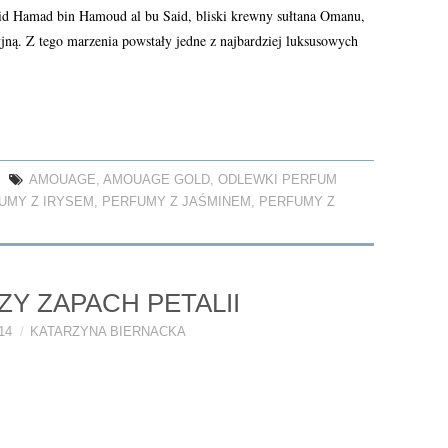
id Hamad bin Hamoud al bu Said, bliski krewny sułtana Omanu,
jną. Z tego marzenia powstały jedne z najbardziej luksusowych
AMOUAGE
,
AMOUAGE GOLD
,
ODLEWKI PERFUM
UMY Z IRYSEM
,
PERFUMY Z JAŚMINEM
,
PERFUMY Z
ZY ZAPACH PETALII
14
KATARZYNA BIERNACKA