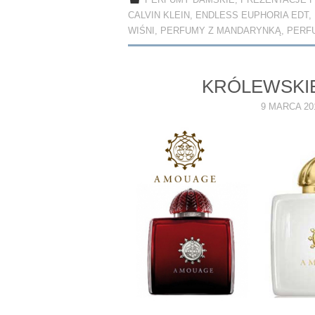
PERFUMY DAMSKIE
,
PREZENTACJE 
ok
do
CALVIN KLEIN
,
ENDLESS EUPHORIA EDT
,
n
WIŚNI
,
PERFUMY Z MANDARYNKĄ
,
PERF
KRÓLEWSKI
9 MARCA 20