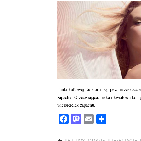
Fanki kultowej Euphorii są pewnie zaskoczone
zapachu. Orzeźwiająca, lekka i kwiatowa kom
wielbicielek zapachu.
Fa
M
E
S
ce
as
m
ha
bo
to
ail
re