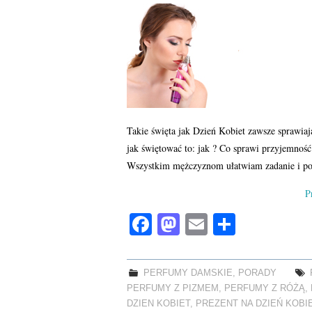
Takie święta jak Dzień Kobiet zawsze sprawia
jak świętować to: jak ? Co sprawi przyjemnoś
Wszystkim mężczyznom ułatwiam zadanie i p
P
Fa
M
E
S
ce
as
m
ha
bo
to
ail
re
PERFUMY DAMSKIE
,
PORADY
ok
do
PERFUMY Z PIZMEM
,
PERFUMY Z RÓŻĄ
,
DZIEN KOBIET
,
PREZENT NA DZIEŃ KOBI