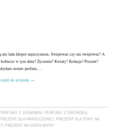
ją nie lada kłopot mężczyznom. Świętować czy nie świętować? A
ć kobiecie w tym dniu? Życzenia? Kwiaty? Kolacja? Prezent?
odsyłam zestaw perfum,…
rzejdź do artykułu
→
PERFUMY Z JAŚMINEM
,
PERFUMY Z ORCHIDEĄ
,
PREZENT DLA NARZECZONEJ
,
PREZENT DLA ŻONY NA
ET
,
PREZENT NA DZIEŃ MATKI