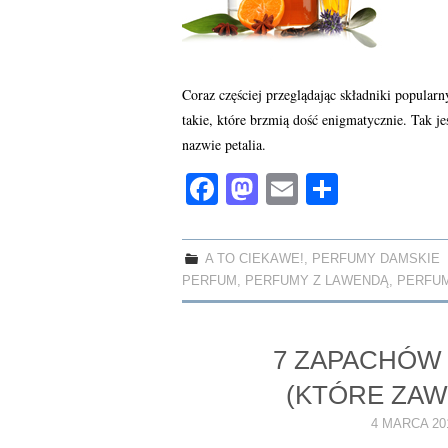
Coraz częściej przeglądając składniki popula
takie, które brzmią dość enigmatycznie. Tak j
nazwie petalia.
Fa
M
E
S
ce
as
m
ha
bo
to
ail
re
A TO CIEKAWE!
,
PERFUMY DAMSKIE
ok
do
PERFUM
,
PERFUMY Z LAWENDĄ
,
PERFUM
n
7 ZAPACHÓW 
(KTÓRE ZAW
4 MARCA 20