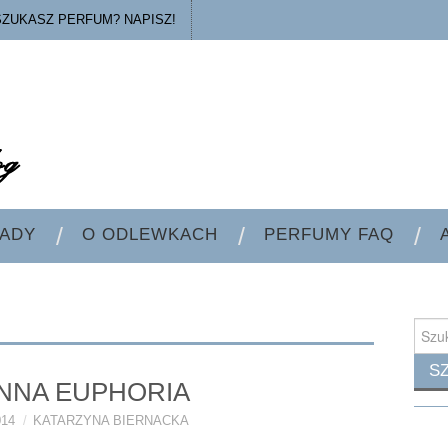
SZUKASZ PERFUM? NAPISZ!
ADY
O ODLEWKACH
PERFUMY FAQ
Searc
for:
NNA EUPHORIA
014
KATARZYNA BIERNACKA