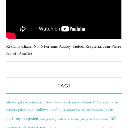
Reklama Chanel No. 5 Perfume Audrey Tautou. Reżyseria: Jean-Pierre
Jeunet (Amelie)
TAGI
afrodyzjaki w perfumach
blotter do testowania perfum
Chanel N ° 5
co to jest woda
jakie
gdzie kupić odlewki perfum
kolońska
jak dopasować perfumy do osoby
jak
perfumy na jesień
jakie perfumy wybrać na randkę
jaki prezent dla mamy
kupować perfumy