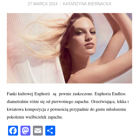
27 MARCA 2014
KATARZYNA BIERNACKA
PERFUMY FAQ
A TO CIEKAWE!
SKLEP
Fanki kultowej Euphorii są pewnie zaskoczone. Euphoria Endless
diametralnie różni się od pierwotnego zapachu. Orzeźwiająca, lekka i
kwiatowa kompozycja z pewnością przypadnie do gustu młodszemu
pokoleniu wielbicielek zapachu.
Fa
M
E
S