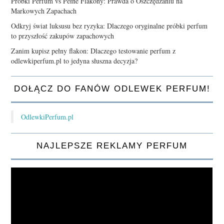
Próbki Perfum vs Pełne Flakony: Prawda o Oszczędzaniu na
Markowych Zapachach
Odkryj świat luksusu bez ryzyka: Dlaczego oryginalne próbki perfum
to przyszłość zakupów zapachowych
Zanim kupisz pełny flakon: Dlaczego testowanie perfum z
odlewkiperfum.pl to jedyna słuszna decyzja?
DOŁĄCZ DO FANÓW ODLEWEK PERFUM!
OdlewkiPerfum.pl
NAJLEPSZE REKLAMY PERFUM