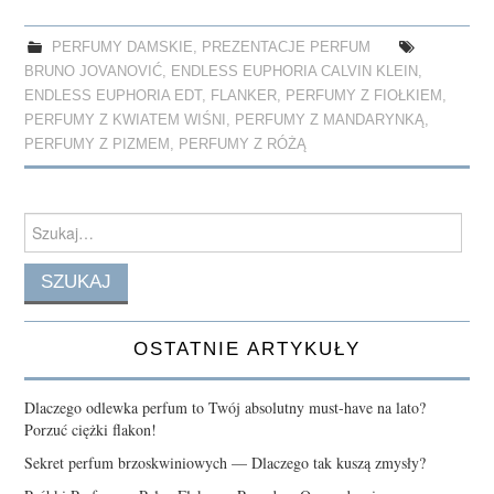
ce
as
m
ha
bo
to
ail
re
PERFUMY DAMSKIE
,
PREZENTACJE PERFUM
ok
do
BRUNO JOVANOVIĆ
,
ENDLESS EUPHORIA CALVIN KLEIN
,
n
ENDLESS EUPHORIA EDT
,
FLANKER
,
PERFUMY Z FIOŁKIEM
,
PERFUMY Z KWIATEM WIŚNI
,
PERFUMY Z MANDARYNKĄ
,
PERFUMY Z PIZMEM
,
PERFUMY Z RÓŻĄ
Search
for:
OSTATNIE ARTYKUŁY
Dlaczego odlewka perfum to Twój absolutny must-have na lato?
Porzuć ciężki flakon!
Sekret perfum brzoskwiniowych — Dlaczego tak kuszą zmysły?