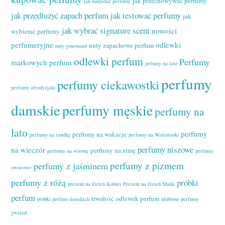
jak przechowywać perfumy
jak nakładać perfumy
jak przedłużyć zapach perfum
jak testować perfumy
jak
jak wybrać signature scent
nowości
wybierać perfumy
perfumeryjne
odlewki
nuty zapachowe perfum
nuty gourmand
odlewki perfum
Perfumy
markowych perfum
pefumy na lato
perfumy
perfumy ciekawostki
perfumy afrodyzjaki
damskie
perfumy męskie
perfumy na
lato
perfumy
perfumy na wakacje
perfumy na randkę
perfumy na Walentynki
perfumy niszowe
na wieczór
perfumy na zimę
perfumy na wiosnę
perfumy
perfumy z pizmem
perfumy z jaśminem
owocowe
perfumy z różą
próbki
prezent na Dzień Kobiet
Prezent na Dzień Matki
perfum
trwałość odlewek perfum
próbki perfum damskich
ulubione perfumy
gwiazd