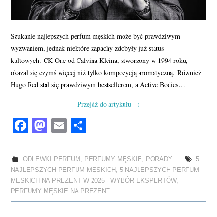
Szukanie najlepszych perfum męskich może być prawdziwym
wyzwaniem, jednak niektóre zapachy zdobyły już status
kultowych. CK One od Calvina Kleina, stworzony w 1994 roku,
okazał się czymś więcej niż tylko kompozycją aromatyczną. Również
Hugo Red stał się prawdziwym bestsellerem, a Active Bodies…
Przejdź do artykułu
→
Fa
M
E
S
ce
as
m
ha
bo
to
ail
re
ODLEWKI PERFUM
,
PERFUMY MĘSKIE
,
PORADY
5
ok
do
NAJLEPSZYCH PERFUM MĘSKICH
,
5 NAJLEPSZYCH PERFUM
n
MĘSKICH NA PREZENT W 2025 - WYBÓR EKSPERTÓW
,
PERFUMY MĘSKIE NA PREZENT