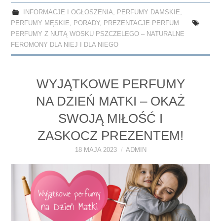
bo
to
ail
re
INFORMACJE I OGŁOSZENIA
,
PERFUMY DAMSKIE
,
ok
do
PERFUMY MĘSKIE
,
PORADY
,
PREZENTACJE PERFUM
n
PERFUMY Z NUTĄ WOSKU PSZCZELEGO – NATURALNE
FEROMONY DLA NIEJ I DLA NIEGO
WYJĄTKOWE PERFUMY
NA DZIEŃ MATKI – OKAŻ
SWOJĄ MIŁOŚĆ I
ZASKOCZ PREZENTEM!
18 MAJA 2023
ADMIN