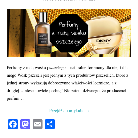
8 CZERWCA 2023
ADMIN
Perfumy z nutą wosku pszczelego – naturalne feromony dla niej i dla
niego Wosk pszczeli jest jednym z tych produktów pszczelich, które z
jednej strony wykazują dobroczynne właściwości lecznicze, a z
drugiej… niesamowicie pachną! Nic zatem dziwnego, że producenci
perfum…
Przejdź do artykułu
→
Fa
M
E
S
ce
as
m
ha