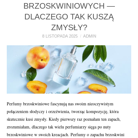
BRZOSKWINIOWYCH —
PERFUMY FAQ
DLACZEGO TAK KUSZĄ
A TO CIEKAWE!
ZMYSŁY?
8 LISTOPADA 2025
ADMIN
SKLEP
Perfumy brzoskwiniowe fascynują nas swoim nieoczywistym
połączeniem słodyczy i orzeźwienia, tworząc kompozycję, która
skutecznie kusi zmysły. Kiedy pierwszy raz poznałam ten zapach,
zrozumiałam, dlaczego tak wielu perfumiarzy sięga po nuty
brzoskwiniowe w swoich kreacjach. Perfumy o zapachu brzoskwini