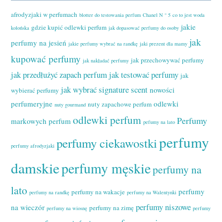
afrodyzjaki w perfumach
blotter do testowania perfum
Chanel N ° 5
co to jest woda
jakie
gdzie kupić odlewki perfum
kolońska
jak dopasować perfumy do osoby
jak
perfumy na jesień
jakie perfumy wybrać na randkę
jaki prezent dla mamy
kupować perfumy
jak przechowywać perfumy
jak nakładać perfumy
jak przedłużyć zapach perfum
jak testować perfumy
jak
jak wybrać signature scent
nowości
wybierać perfumy
perfumeryjne
odlewki
nuty zapachowe perfum
nuty gourmand
odlewki perfum
Perfumy
markowych perfum
pefumy na lato
perfumy
perfumy ciekawostki
perfumy afrodyzjaki
damskie
perfumy męskie
perfumy na
lato
perfumy
perfumy na wakacje
perfumy na randkę
perfumy na Walentynki
perfumy niszowe
na wieczór
perfumy na zimę
perfumy na wiosnę
perfumy