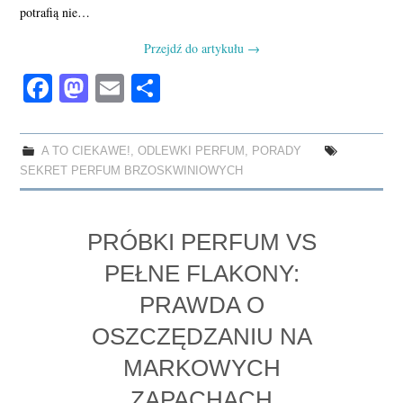
potrafią nie…
Przejdź do artykułu
→
Fa
M
E
S
ce
as
m
ha
bo
to
ail
re
A TO CIEKAWE!
,
ODLEWKI PERFUM
,
PORADY
ok
do
SEKRET PERFUM BRZOSKWINIOWYCH
n
PRÓBKI PERFUM VS
PEŁNE FLAKONY:
PRAWDA O
OSZCZĘDZANIU NA
MARKOWYCH
ZAPACHACH