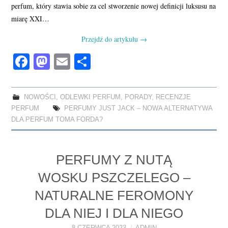
perfum, który stawia sobie za cel stworzenie nowej definicji luksusu na
miarę XXI…
Przejdź do artykułu
→
Fa
M
E
S
ce
as
m
ha
bo
to
ail
re
NOWOŚCI
,
ODLEWKI PERFUM
,
PORADY
,
RECENZJE
ok
do
PERFUM
PERFUMY JUST JACK – NOWA ALTERNATYWA
n
DLA PERFUM TOMA FORDA?
PERFUMY Z NUTĄ
WOSKU PSZCZELEGO –
NATURALNE FEROMONY
DLA NIEJ I DLA NIEGO