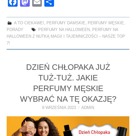
Fa
M
E
S
ce
as
m
ha
bo
to
ail
re
A TO CIEKAWE!
,
PERFUMY DAMSKIE
,
PERFUMY MĘSKIE
,
ok
do
PORADY
PERFUMY NA HALLOWEEN
,
PERFUMY NA
n
HALLOWEEN Z NUTKĄ MAGII I TAJEMNICZOŚCI – NASZE TOP
7!
DZIEŃ CHŁOPAKA JUŻ
TUŻ-TUŻ. JAKIE
PERFUMY MĘSKIE
WYBRAĆ NA TĘ OKAZJĘ?
8 WRZEŚNIA 2023
ADMIN