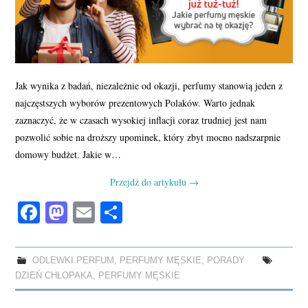
Jak wynika z badań, niezależnie od okazji, perfumy stanowią jeden z
najczęstszych wyborów prezentowych Polaków. Warto jednak
zaznaczyć, że w czasach wysokiej inflacji coraz trudniej jest nam
pozwolić sobie na droższy upominek, który zbyt mocno nadszarpnie
domowy budżet. Jakie w…
Przejdź do artykułu
→
Fa
M
E
S
ce
as
m
ha
bo
to
ail
re
ODLEWKI PERFUM
,
PERFUMY MĘSKIE
,
PORADY
ok
do
DZIEŃ CHŁOPAKA
,
PERFUMY MĘSKIE
n