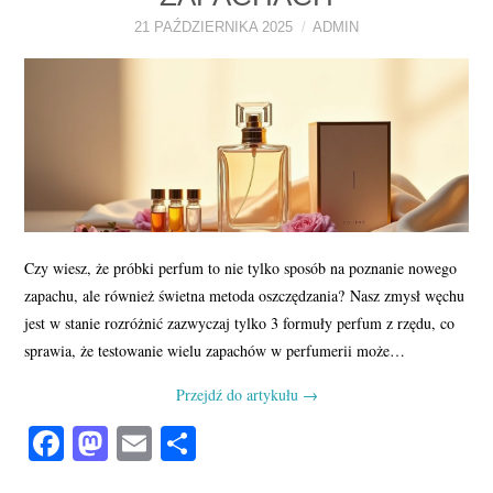
21 PAŹDZIERNIKA 2025
ADMIN
Czy wiesz, że próbki perfum to nie tylko sposób na poznanie nowego
zapachu, ale również świetna metoda oszczędzania? Nasz zmysł węchu
jest w stanie rozróżnić zazwyczaj tylko 3 formuły perfum z rzędu, co
sprawia, że testowanie wielu zapachów w perfumerii może…
Przejdź do artykułu
→
Fa
M
E
S
ce
as
m
ha