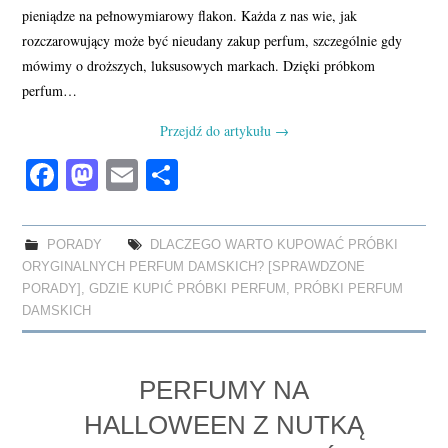
pieniądze na pełnowymiarowy flakon. Każda z nas wie, jak
rozczarowujący może być nieudany zakup perfum, szczególnie gdy
mówimy o droższych, luksusowych markach. Dzięki próbkom
perfum…
Przejdź do artykułu
→
Fa
M
E
S
ce
as
m
ha
bo
to
ail
re
PORADY
DLACZEGO WARTO KUPOWAĆ PRÓBKI
ok
do
ORYGINALNYCH PERFUM DAMSKICH? [SPRAWDZONE
n
PORADY]
,
GDZIE KUPIĆ PRÓBKI PERFUM
,
PRÓBKI PERFUM
DAMSKICH
PERFUMY NA
HALLOWEEN Z NUTKĄ