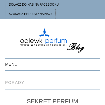
DOŁĄCZ DO NAS NA FACEBOOKU
SZUKASZ PERFUM? NAPISZ!
MENU
STRONA GŁÓWNA
PORADY
PORADY
O ODLEWKACH
SEKRET PERFUM