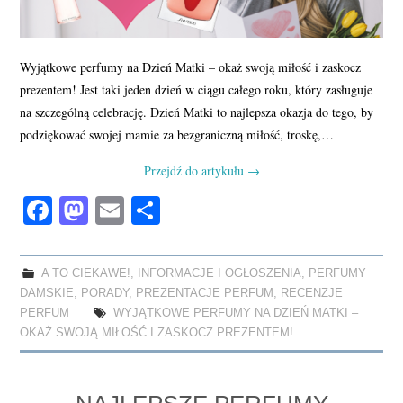
Wyjątkowe perfumy na Dzień Matki – okaż swoją miłość i zaskocz
prezentem! Jest taki jeden dzień w ciągu całego roku, który zasługuje
na szczególną celebrację. Dzień Matki to najlepsza okazja do tego, by
podziękować swojej mamie za bezgraniczną miłość, troskę,…
Przejdź do artykułu
→
Fa
M
E
S
ce
as
m
ha
bo
to
ail
re
A TO CIEKAWE!
,
INFORMACJE I OGŁOSZENIA
,
PERFUMY
ok
do
DAMSKIE
,
PORADY
,
PREZENTACJE PERFUM
,
RECENZJE
n
PERFUM
WYJĄTKOWE PERFUMY NA DZIEŃ MATKI –
OKAŻ SWOJĄ MIŁOŚĆ I ZASKOCZ PREZENTEM!