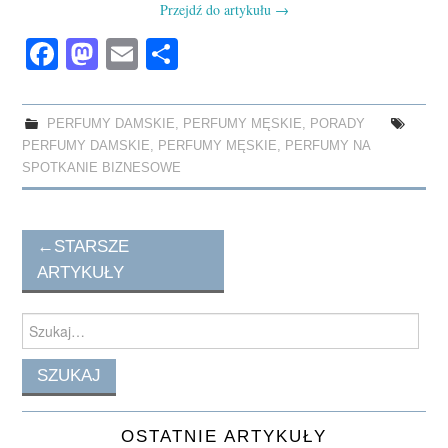
Przejdź do artykułu
→
Fa
M
E
S
ce
as
m
ha
bo
to
ail
re
PERFUMY DAMSKIE
,
PERFUMY MĘSKIE
,
PORADY
ok
do
PERFUMY DAMSKIE
,
PERFUMY MĘSKIE
,
PERFUMY NA
n
SPOTKANIE BIZNESOWE
Post
←
STARSZE
navigation
ARTYKUŁY
Search
for:
OSTATNIE ARTYKUŁY