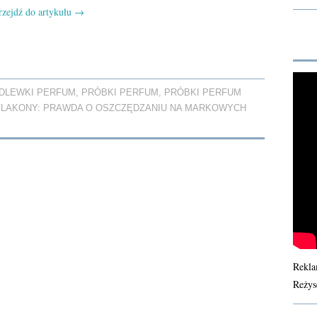
rzejdź do artykułu
→
DLEWKI PERFUM
,
PRÓBKI PERFUM
,
PRÓBKI PERFUM
FLAKONY: PRAWDA O OSZCZĘDZANIU NA MARKOWYCH
Rekla
Reżys