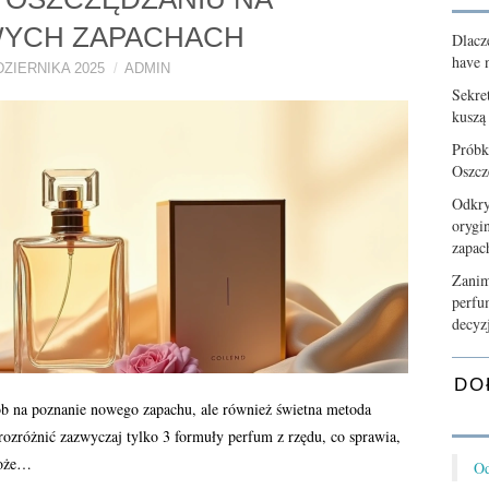
YCH ZAPACHACH
Dlacz
have n
DZIERNIKA 2025
ADMIN
Sekre
kuszą
Próbk
Oszcz
Odkry
orygi
zapa
Zanim
perfu
decyz
DO
sób na poznanie nowego zapachu, ale również świetna metoda
rozróżnić zazwyczaj tylko 3 formuły perfum z rzędu, co sprawia,
może…
Od