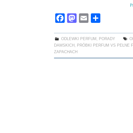
P
Fa
M
E
S
ce
as
m
ha
bo
to
ail
re
ODLEWKI PERFUM
,
PORADY
O
ok
do
DAMSKICH
,
PRÓBKI PERFUM VS PEŁNE 
n
ZAPACHACH