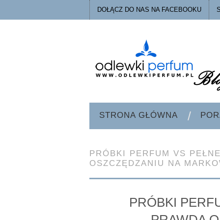
DOŁĄCZ DO NAS NA FACEBOOKU
STRONA GŁÓWNA
POR
PRÓBKI PERFUM VS PEŁN
OSZCZĘDZANIU NA MARK
PRÓBKI PERFU
PRAWDA O