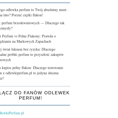
ego odlewka perfum to Twój absolutny must-
a lato? Porzuć ciężki flakon!
t perfum brzoskwiniowych — Dlaczego tak
 zmysły?
i Perfum vs Pełne Flakony: Prawda o
ędzaniu na Markowych Zapachach
j świat luksusu bez ryzyka: Dlaczego
nalne próbki perfum to przyszłość zakupów
chowych
 kupisz pełny flakon: Dlaczego testowanie
m z odlewkiperfum.pl to jedyna słuszna
ja?
ŁĄCZ DO FANÓW ODLEWEK
PERFUM!
lewkiPerfum.pl