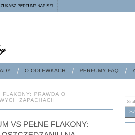
SZUKASZ PERFUM? NAPISZ!
ADY
O ODLEWKACH
PERFUMY FAQ
E FLAKONY: PRAWDA O
Searc
OWYCH ZAPACHACH
for:
M VS PEŁNE FLAKONY:
 OSZCZĘDZANIU NA