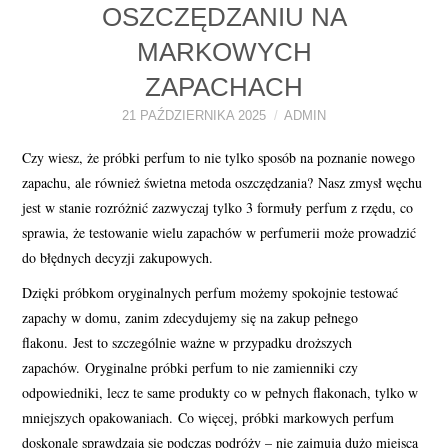
OSZCZĘDZANIU NA
PERFUMY FAQ
MARKOWYCH
A TO CIEKAWE!
ZAPACHACH
21 PAŹDZIERNIKA 2025
ADMIN
SKLEP
Czy wiesz, że próbki perfum to nie tylko sposób na poznanie nowego
zapachu, ale również świetna metoda oszczędzania? Nasz zmysł węchu
jest w stanie rozróżnić zazwyczaj tylko 3 formuły perfum z rzędu, co
sprawia, że testowanie wielu zapachów w perfumerii może prowadzić
do błędnych decyzji zakupowych.
Dzięki próbkom oryginalnych perfum możemy spokojnie testować
zapachy w domu, zanim zdecydujemy się na zakup pełnego
flakonu. Jest to szczególnie ważne w przypadku droższych
zapachów. Oryginalne próbki perfum to nie zamienniki czy
odpowiedniki, lecz te same produkty co w pełnych flakonach, tylko w
mniejszych opakowaniach. Co więcej, próbki markowych perfum
doskonale sprawdzają się podczas podróży – nie zajmują dużo miejsca