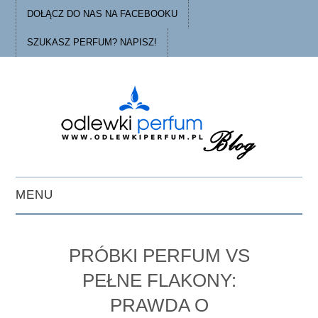
DOŁĄCZ DO NAS NA FACEBOOKU
SZUKASZ PERFUM? NAPISZ!
MENU
STRONA GŁÓWNA
PRÓBKI PERFUM VS
PORADY
PEŁNE FLAKONY:
PRAWDA O
O ODLEWKACH