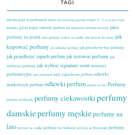
TAGI
afrodyzjaki w perfumach
blotter do testowania perfum
Chanel N ° 5
co to jest woda
jakie
gdzie kupić odlewki perfum
kolońska
jak dopasować perfumy do osoby
jak
perfumy na jesień
jakie perfumy wybrać na randkę
jaki prezent dla mamy
kupować perfumy
jak przechowywać perfumy
jak nakładać perfumy
jak przedłużyć zapach perfum
jak testować perfumy
jak
jak wybrać signature scent
nowości
wybierać perfumy
perfumeryjne
odlewki
nuty zapachowe perfum
nuty gourmand
odlewki perfum
Perfumy
markowych perfum
pefumy na lato
perfumy
perfumy ciekawostki
perfumy afrodyzjaki
damskie
perfumy męskie
perfumy na
lato
perfumy
perfumy na wakacje
perfumy na randkę
perfumy na Walentynki