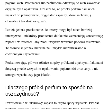
pojemnikach. Producenci lub perfumerie odlewają do nich zawartość
oryginalnych opakowań. Oznacza to, że próbki perfum damskich i
męskich to pełnoprawne, oryginalne zapachy, które zachowują
charakter i trwałość oryginału.
Istnieje jednak przekonanie, że testery mogą być nieco bardziej
intensywne – niektórzy producenci delikatnie wzmacniają koncentrację
zapachu w testerach, aby zrobił większe wrażenie podczas testowania.
Te różnice są jednak marginalne i zwykle niezauważalne w
codziennym użytkowaniu.
Podsumowując, główne różnice między próbkami a pełnymi flakonami
dotyczą przede wszystkim opakowania, pojemności oraz ceny, a nie
samego zapachu czy jego jakości.
Dlaczego próbki perfum to sposób na
oszczędność?
Próbki
Inwestowanie w luksusowy zapach to często spory wydatek.
perfum
stanowią jednak sprytną alternatywę dla tych, którzy cenią