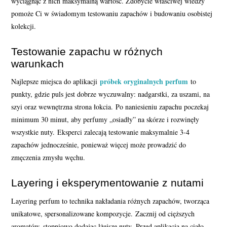
wyciągnąć z nich maksymalną wartość. Zdobycie właściwej wiedzy
pomoże Ci w świadomym testowaniu zapachów i budowaniu osobistej
kolekcji.
Testowanie zapachu w różnych
warunkach
próbek oryginalnych perfum
Najlepsze miejsca do aplikacji
to
punkty, gdzie puls jest dobrze wyczuwalny: nadgarstki, za uszami, na
szyi oraz wewnętrzna strona łokcia. Po naniesieniu zapachu poczekaj
minimum 30 minut, aby perfumy „osiadły” na skórze i rozwinęły
wszystkie nuty. Eksperci zalecają testowanie maksymalnie 3-4
zapachów jednocześnie, ponieważ więcej może prowadzić do
zmęczenia zmysłu węchu.
Layering i eksperymentowanie z nutami
Layering perfum to technika nakładania różnych zapachów, tworząca
unikatowe, spersonalizowane kompozycje. Zacznij od cięższych
aromatów, stopniowo dodając lżejsze nuty. Przed aplikacją na ciało