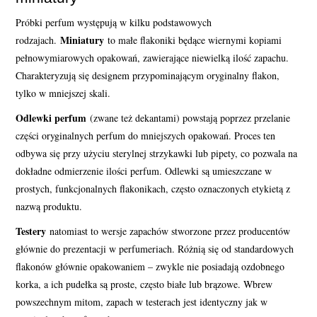
Próbki perfum występują w kilku podstawowych
Miniatury
rodzajach.
to małe flakoniki będące wiernymi kopiami
pełnowymiarowych opakowań, zawierające niewielką ilość zapachu.
Charakteryzują się designem przypominającym oryginalny flakon,
tylko w mniejszej skali.
Odlewki perfum
(zwane też dekantami) powstają poprzez przelanie
części oryginalnych perfum do mniejszych opakowań. Proces ten
odbywa się przy użyciu sterylnej strzykawki lub pipety, co pozwala na
dokładne odmierzenie ilości perfum. Odlewki są umieszczane w
prostych, funkcjonalnych flakonikach, często oznaczonych etykietą z
nazwą produktu.
Testery
natomiast to wersje zapachów stworzone przez producentów
głównie do prezentacji w perfumeriach. Różnią się od standardowych
flakonów głównie opakowaniem – zwykle nie posiadają ozdobnego
korka, a ich pudełka są proste, często białe lub brązowe. Wbrew
powszechnym mitom, zapach w testerach jest identyczny jak w