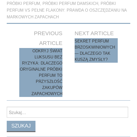
PRÓBKI PERFUM
,
PRÓBKI PERFUM DAMSKICH
,
PRÓBKI
n
PERFUM VS PEŁNE FLAKONY: PRAWDA O OSZCZĘDZANIU NA
MARKOWYCH ZAPACHACH
Post
PREVIOUS
NEXT ARTICLE
navigation
SEKRET PERFUM
ARTICLE
BRZOSKWINIOWYCH
ODKRYJ ŚWIAT
— DLACZEGO TAK
LUKSUSU BEZ
KUSZĄ ZMYSŁY?
RYZYKA: DLACZEGO
ORYGINALNE PRÓBKI
PERFUM TO
PRZYSZŁOŚĆ
ZAKUPÓW
ZAPACHOWYCH
Search
for: