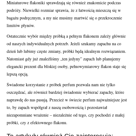
Miniaturowe flakoniki sprawdzają się również znakomicie podczas
podróży. Niewielki rozmiar sprawia, że z łatwością mieszczą się w
bagażu podręcznym, a my nie musimy martwić się o przekroczenie
limitów płynów.
Ostatecznie wybór między próbką a pełnym flakonem zależy głównie
od naszych indywidualnych potrzeb. Jeżeli szukamy zapachu na co
dzień lub lubimy częste zmiany, próbki będą idealnym rozwiązaniem.
Natomiast gdy już znaleźliśmy „ten jedyny” zapach lub planujemy
elegancki prezent dla bliskiej osoby, pełnowymiarowy flakon staje się
lepszą opcją.
Świadome korzystanie z próbek perfum pozwala nam nie tylko
oszczędzać, ale również bardziej świadomie wybierać zapachy, które
naprawdę do nas pasują. Przecież w świecie perfum najważniejsze jest
to, by zapach współgrał z naszą osobowością i pozostawiał
niezapomniane wrażenie – niezależnie od tego, czy pochodzi z małej
próbki, czy z efektownego flakonu.
Te artykuły również Cię zainteresują: