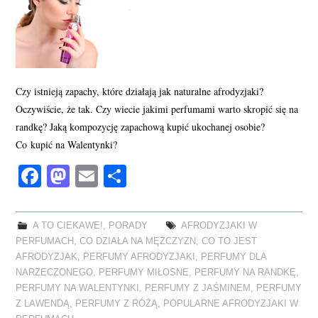
Czy istnieją zapachy, które działają jak naturalne afrodyzjaki?
Oczywiście, że tak. Czy wiecie jakimi perfumami warto skropić się na
randkę? Jaką kompozycję zapachową kupić ukochanej osobie?
Co kupić na Walentynki?
Fa
M
E
S
ce
as
m
ha
bo
to
ail
re
A TO CIEKAWE!
,
PORADY
AFRODYZJAKI W
ok
do
PERFUMACH
,
CO DZIAŁA NA MĘŻCZYZN
,
CO TO JEST
n
AFRODYZJAK
,
PERFUMY AFRODYZJAKI
,
PERFUMY DLA
NARZECZONEGO
,
PERFUMY MIŁOSNE
,
PERFUMY NA RANDKĘ
,
PERFUMY NA WALENTYNKI
,
PERFUMY Z JAŚMINEM
,
PERFUMY
Z LAWENDĄ
,
PERFUMY Z RÓŻĄ
,
POPULARNE AFRODYZJAKI W