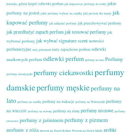
jakie
gdzie kupić odlewki perfum
kolońska
jak dopasować perfumy do osoby
jak
perfumy na jesień
jakie perfumy wybrać na randkę
jaki prezent dla mamy
kupować perfumy
jak przechowywać perfumy
jak nakładać perfumy
jak przedłużyć zapach perfum
jak testować perfumy
jak
jak wybrać signature scent
nowości
wybierać perfumy
perfumeryjne
odlewki
nuty zapachowe perfum
nuty gourmand
odlewki perfum
Perfumy
markowych perfum
pefumy na lato
perfumy
perfumy ciekawostki
perfumy afrodyzjaki
damskie
perfumy męskie
perfumy na
lato
perfumy
perfumy na wakacje
perfumy na randkę
perfumy na Walentynki
perfumy niszowe
na wieczór
perfumy na zimę
perfumy na wiosnę
perfumy
perfumy z pizmem
perfumy z jaśminem
owocowe
perfumy z różą
próbki
prezent na Dzień Kobiet
Prezent na Dzień Matki