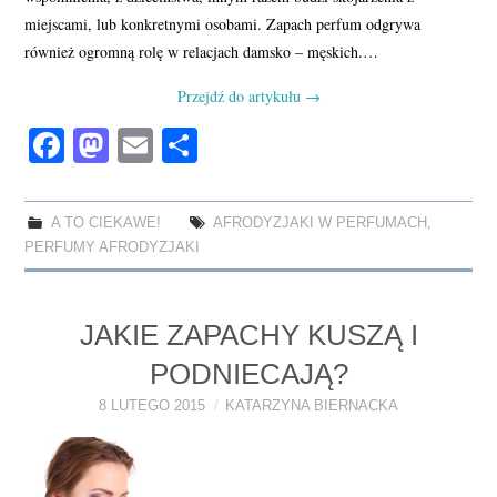
miejscami, lub konkretnymi osobami. Zapach perfum odgrywa
również ogromną rolę w relacjach damsko – męskich.…
Przejdź do artykułu
→
Fa
M
E
S
ce
as
m
ha
bo
to
ail
re
A TO CIEKAWE!
AFRODYZJAKI W PERFUMACH
,
ok
do
PERFUMY AFRODYZJAKI
n
JAKIE ZAPACHY KUSZĄ I
PODNIECAJĄ?
8 LUTEGO 2015
KATARZYNA BIERNACKA