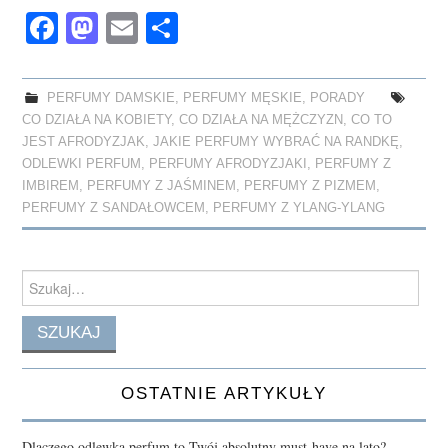
Fa
M
E
S
ce
as
m
ha
bo
to
ail
re
PERFUMY DAMSKIE
,
PERFUMY MĘSKIE
,
PORADY
ok
do
CO DZIAŁA NA KOBIETY
,
CO DZIAŁA NA MĘŻCZYZN
,
CO TO
n
JEST AFRODYZJAK
,
JAKIE PERFUMY WYBRAĆ NA RANDKĘ
,
ODLEWKI PERFUM
,
PERFUMY AFRODYZJAKI
,
PERFUMY Z
IMBIREM
,
PERFUMY Z JAŚMINEM
,
PERFUMY Z PIZMEM
,
PERFUMY Z SANDAŁOWCEM
,
PERFUMY Z YLANG-YLANG
Search
for:
OSTATNIE ARTYKUŁY
Dlaczego odlewka perfum to Twój absolutny must-have na lato?