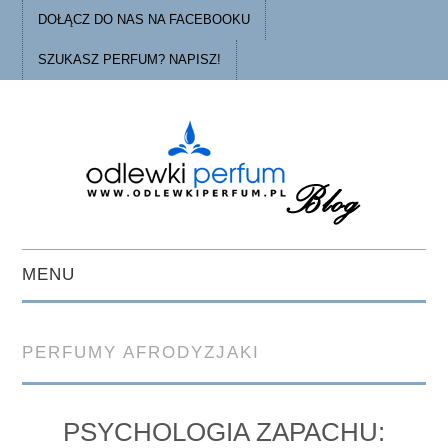
DOŁĄCZ DO NAS NA FACEBOOKU
SZUKASZ PERFUM? NAPISZ!
MENU
STRONA GŁÓWNA
PERFUMY AFRODYZJAKI
PORADY
O ODLEWKACH
PSYCHOLOGIA ZAPACHU: