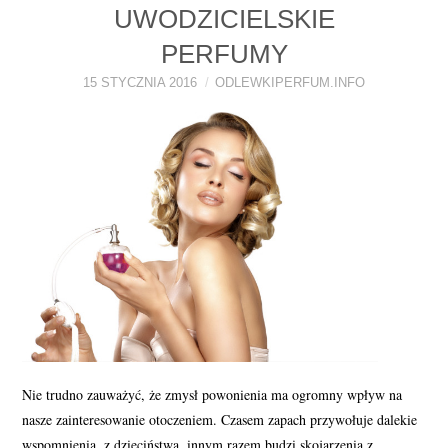
UWODZICIELSKIE
PERFUMY FAQ
PERFUMY
A TO CIEKAWE!
15 STYCZNIA 2016
ODLEWKIPERFUM.INFO
SKLEP
Nie trudno zauważyć, że zmysł powonienia ma ogromny wpływ na
nasze zainteresowanie otoczeniem. Czasem zapach przywołuje dalekie
wspomnienia, z dzieciństwa, innym razem budzi skojarzenia z