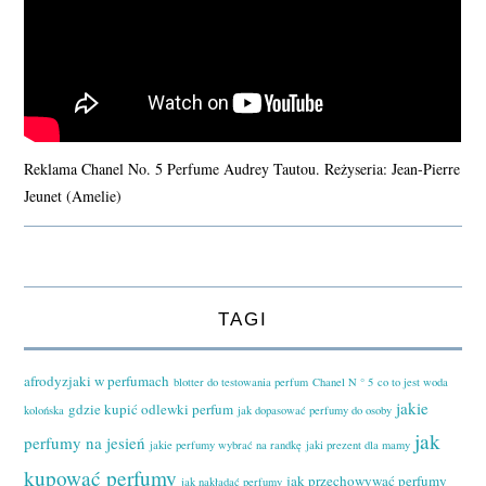
Reklama Chanel No. 5 Perfume Audrey Tautou. Reżyseria: Jean-Pierre
Jeunet (Amelie)
TAGI
afrodyzjaki w perfumach
blotter do testowania perfum
Chanel N ° 5
co to jest woda
jakie
gdzie kupić odlewki perfum
kolońska
jak dopasować perfumy do osoby
jak
perfumy na jesień
jakie perfumy wybrać na randkę
jaki prezent dla mamy
kupować perfumy
jak przechowywać perfumy
jak nakładać perfumy