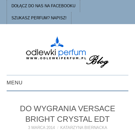
DOŁĄCZ DO NAS NA FACEBOOKU
SZUKASZ PERFUM? NAPISZ!
MENU
STRONA GŁÓWNA
DO WYGRANIA VERSACE
PORADY
BRIGHT CRYSTAL EDT
O ODLEWKACH
3 MARCA 2014
KATARZYNA BIERNACKA