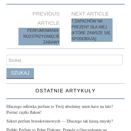
Post
PREVIOUS
NEXT ARTICLE
navigation
7 ZAPACHÓW NA
ARTICLE
PREZENT DLA NIEJ
PERFUMOMANIA:
(KTÓRE ZAWSZE SIĘ
ROZSTRZYGNIĘCIE
SPODOBAJĄ)
ZABAWY
Search
for:
OSTATNIE ARTYKUŁY
Dlaczego odlewka perfum to Twój absolutny must-have na lato?
Porzuć ciężki flakon!
Sekret perfum brzoskwiniowych — Dlaczego tak kuszą zmysły?
Próbki Perfum vs Pełne Flakony: Prawda o Oszczędzaniu na