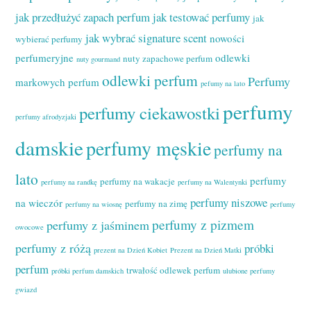
jak przedłużyć zapach perfum
jak testować perfumy
jak
jak wybrać signature scent
nowości
wybierać perfumy
perfumeryjne
odlewki
nuty zapachowe perfum
nuty gourmand
odlewki perfum
Perfumy
markowych perfum
pefumy na lato
perfumy
perfumy ciekawostki
perfumy afrodyzjaki
damskie
perfumy męskie
perfumy na
lato
perfumy
perfumy na wakacje
perfumy na randkę
perfumy na Walentynki
perfumy niszowe
na wieczór
perfumy na zimę
perfumy na wiosnę
perfumy
perfumy z pizmem
perfumy z jaśminem
owocowe
perfumy z różą
próbki
prezent na Dzień Kobiet
Prezent na Dzień Matki
perfum
trwałość odlewek perfum
próbki perfum damskich
ulubione perfumy
gwiazd