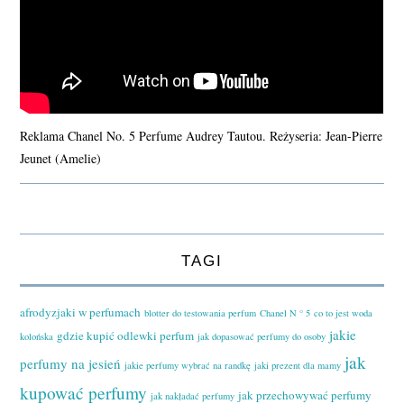
Reklama Chanel No. 5 Perfume Audrey Tautou. Reżyseria: Jean-Pierre
Jeunet (Amelie)
TAGI
afrodyzjaki w perfumach
blotter do testowania perfum
Chanel N ° 5
co to jest woda
jakie
gdzie kupić odlewki perfum
kolońska
jak dopasować perfumy do osoby
jak
perfumy na jesień
jakie perfumy wybrać na randkę
jaki prezent dla mamy
kupować perfumy
jak przechowywać perfumy
jak nakładać perfumy