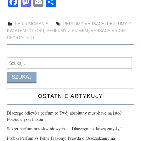
Fa
M
E
S
ce
as
m
ha
bo
to
ail
re
PERFUMOMANIA
PERFUMY VERSACE
,
PERFUMY Z
ok
do
KWIATEM LOTOSU
,
PERFUMY Z PIZMEM
,
VERSACE BRIGHT
n
CRYSTAL EDT
Search
for:
OSTATNIE ARTYKUŁY
Dlaczego odlewka perfum to Twój absolutny must-have na lato?
Porzuć ciężki flakon!
Sekret perfum brzoskwiniowych — Dlaczego tak kuszą zmysły?
Próbki Perfum vs Pełne Flakony: Prawda o Oszczędzaniu na