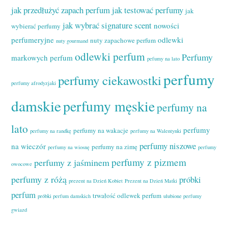
jak przedłużyć zapach perfum
jak testować perfumy
jak
jak wybrać signature scent
nowości
wybierać perfumy
perfumeryjne
odlewki
nuty zapachowe perfum
nuty gourmand
odlewki perfum
Perfumy
markowych perfum
pefumy na lato
perfumy
perfumy ciekawostki
perfumy afrodyzjaki
damskie
perfumy męskie
perfumy na
lato
perfumy
perfumy na wakacje
perfumy na randkę
perfumy na Walentynki
perfumy niszowe
na wieczór
perfumy na zimę
perfumy na wiosnę
perfumy
perfumy z pizmem
perfumy z jaśminem
owocowe
perfumy z różą
próbki
prezent na Dzień Kobiet
Prezent na Dzień Matki
perfum
trwałość odlewek perfum
próbki perfum damskich
ulubione perfumy
gwiazd