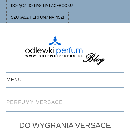
DOŁĄCZ DO NAS NA FACEBOOKU
SZUKASZ PERFUM? NAPISZ!
MENU
STRONA GŁÓWNA
PERFUMY VERSACE
PORADY
O ODLEWKACH
DO WYGRANIA VERSACE