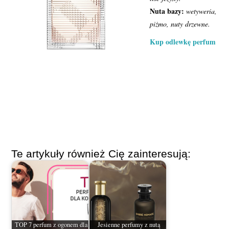
Nuta bazy:
wetyweria,
piżmo, nuty drzewne.
Kup odlewkę perfum
Te artykuły również Cię zainteresują:
TOP 7 perfum z ogonem dla
Jesienne perfumy z nutą