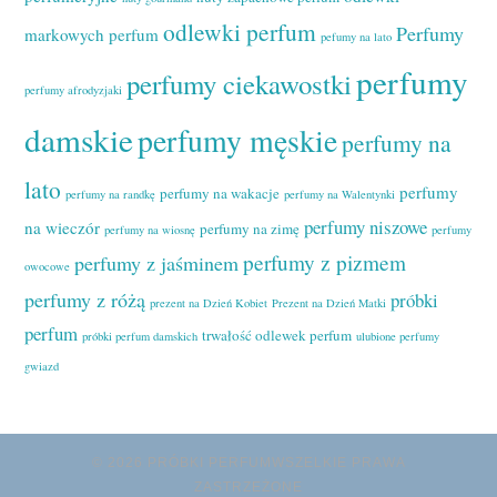
odlewki perfum
Perfumy
markowych perfum
pefumy na lato
perfumy
perfumy ciekawostki
perfumy afrodyzjaki
damskie
perfumy męskie
perfumy na
lato
perfumy
perfumy na wakacje
perfumy na randkę
perfumy na Walentynki
perfumy niszowe
na wieczór
perfumy na zimę
perfumy na wiosnę
perfumy
perfumy z pizmem
perfumy z jaśminem
owocowe
perfumy z różą
próbki
prezent na Dzień Kobiet
Prezent na Dzień Matki
perfum
trwałość odlewek perfum
próbki perfum damskich
ulubione perfumy
gwiazd
© 2026 PRÓBKI PERFUMWSZELKIE PRAWA
ZASTRZEŻONE