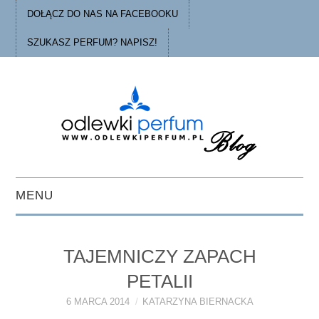
DOŁĄCZ DO NAS NA FACEBOOKU
SZUKASZ PERFUM? NAPISZ!
MENU
STRONA GŁÓWNA
TAJEMNICZY ZAPACH
PORADY
PETALII
O ODLEWKACH
6 MARCA 2014
KATARZYNA BIERNACKA