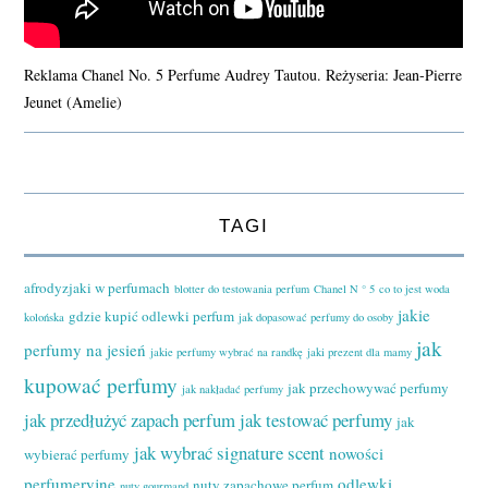
Reklama Chanel No. 5 Perfume Audrey Tautou. Reżyseria: Jean-Pierre
Jeunet (Amelie)
TAGI
afrodyzjaki w perfumach
blotter do testowania perfum
Chanel N ° 5
co to jest woda
jakie
gdzie kupić odlewki perfum
kolońska
jak dopasować perfumy do osoby
jak
perfumy na jesień
jakie perfumy wybrać na randkę
jaki prezent dla mamy
kupować perfumy
jak przechowywać perfumy
jak nakładać perfumy
jak przedłużyć zapach perfum
jak testować perfumy
jak
jak wybrać signature scent
nowości
wybierać perfumy
perfumeryjne
odlewki
nuty zapachowe perfum
nuty gourmand