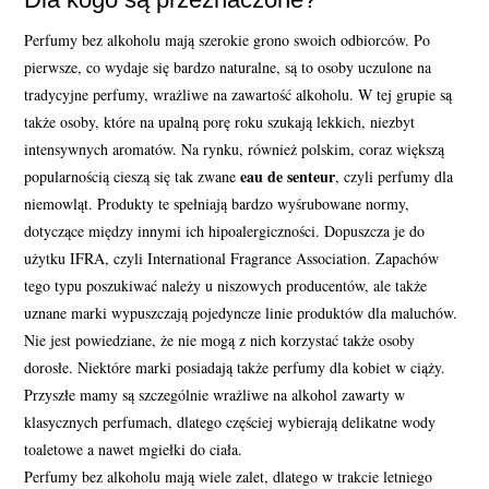
Perfumy bez alkoholu mają szerokie grono swoich odbiorców. Po
pierwsze, co wydaje się bardzo naturalne, są to osoby uczulone na
tradycyjne perfumy, wrażliwe na zawartość alkoholu. W tej grupie są
także osoby, które na upalną porę roku szukają lekkich, niezbyt
intensywnych aromatów. Na rynku, również polskim, coraz większą
eau de senteur
popularnością cieszą się tak zwane
, czyli perfumy dla
niemowląt. Produkty te spełniają bardzo wyśrubowane normy,
dotyczące między innymi ich hipoalergiczności. Dopuszcza je do
użytku IFRA, czyli International Fragrance Association. Zapachów
tego typu poszukiwać należy u niszowych producentów, ale także
uznane marki wypuszczają pojedyncze linie produktów dla maluchów.
Nie jest powiedziane, że nie mogą z nich korzystać także osoby
dorosłe. Niektóre marki posiadają także perfumy dla kobiet w ciąży.
Przyszłe mamy są szczególnie wrażliwe na alkohol zawarty w
klasycznych perfumach, dlatego częściej wybierają delikatne wody
toaletowe a nawet mgiełki do ciała.
Perfumy bez alkoholu mają wiele zalet, dlatego w trakcie letniego