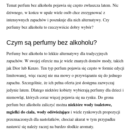
Temat perfum bez alkoholu pojawia się często zwłaszcza latem. Nic
PERFUMY FAQ
dziwnego, w końcu w upale wiele osób chce zrezygnować z
intensywnych zapachów i poszukuje dla nich alternatywy. Czy
A TO CIEKAWE!
perfumy bez alkoholu to rzeczywiście dobry wybór?
SKLEP
Czym są perfumy bez alkoholu?
Perfumy bez alkoholu to lekkie alternatywy dla tradycyjnych
zapachów. W swojej ofercie ma je wiele znanych domów mody, takich
jak Dior lub Kenzo. Ten typ perfum pojawia się często w formie edycji
limitowanej, więc raczej nie ma mowy o przywiązaniu się do jednego
zapachu. Szczególnie, że ich pełna oferta jest dostępna zazwyczaj
jedynie latem. Dlatego niektóre kobiety wybierają perfumy dla dzieci i
niemowląt, których coraz więcej pojawia się na rynku. Do grona
niektóre wody toaletowe,
perfum bez alkoholu zaliczyć można
mgiełki do ciała, wody odświeżające
i wiele rynkowych propozycji
przeznaczonych dla nastolatków, chociaż akurat w tym przypadku
nastawić się należy raczej na bardzo słodkie aromaty.