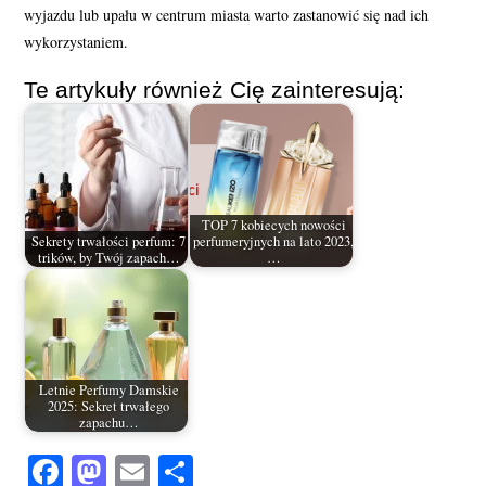
wyjazdu lub upału w centrum miasta warto zastanowić się nad ich
wykorzystaniem.
Te artykuły również Cię zainteresują:
TOP 7 kobiecych nowości
Sekrety trwałości perfum: 7
perfumeryjnych na lato 2023,
trików, by Twój zapach…
…
Letnie Perfumy Damskie
2025: Sekret trwałego
zapachu…
Fa
M
E
S