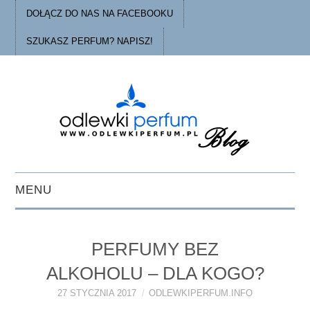
DOŁĄCZ DO NAS NA FACEBOOKU
SZUKASZ PERFUM? NAPISZ!
MENU
STRONA GŁÓWNA
PERFUMY BEZ
PORADY
ALKOHOLU – DLA KOGO?
O ODLEWKACH
27 STYCZNIA 2017
ODLEWKIPERFUM.INFO