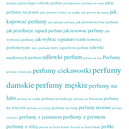
jakie
gdzie kupić odlewki perfum
kolońska
jak dopasować perfumy do osoby
jak
perfumy na jesień
jakie perfumy wybrać na randkę
jaki prezent dla mamy
kupować perfumy
jak przechowywać perfumy
jak nakładać perfumy
jak przedłużyć zapach perfum
jak testować perfumy
jak
jak wybrać signature scent
nowości
wybierać perfumy
perfumeryjne
odlewki
nuty zapachowe perfum
nuty gourmand
odlewki perfum
Perfumy
markowych perfum
pefumy na lato
perfumy
perfumy ciekawostki
perfumy afrodyzjaki
damskie
perfumy męskie
perfumy na
lato
perfumy
perfumy na wakacje
perfumy na randkę
perfumy na Walentynki
perfumy niszowe
na wieczór
perfumy na zimę
perfumy na wiosnę
perfumy
perfumy z pizmem
perfumy z jaśminem
owocowe
perfumy z różą
próbki
prezent na Dzień Kobiet
Prezent na Dzień Matki