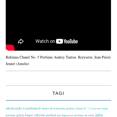
Reklama Chanel No. 5 Perfume Audrey Tautou. Reżyseria: Jean-Pierre
Jeunet (Amelie)
TAGI
afrodyzjaki w perfumach
blotter do testowania perfum
Chanel N ° 5
co to jest woda
jakie
gdzie kupić odlewki perfum
kolońska
jak dopasować perfumy do osoby