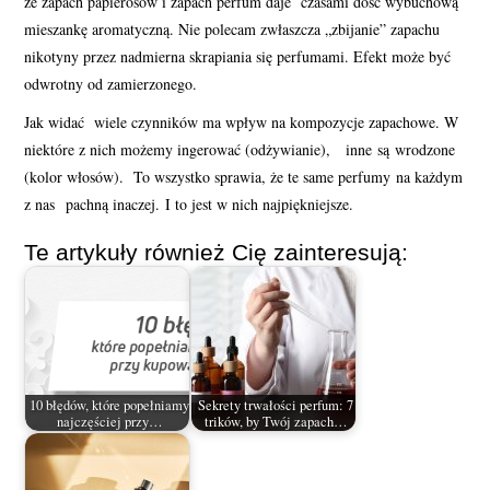
że zapach papierosów i zapach perfum daje czasami dość wybuchową
mieszankę aromatyczną. Nie polecam zwłaszcza „zbijanie” zapachu
nikotyny przez nadmierna skrapiania się perfumami. Efekt może być
odwrotny od zamierzonego.
Jak widać wiele czynników ma wpływ na kompozycje zapachowe. W
niektóre z nich możemy ingerować (odżywianie), inne są wrodzone
(kolor włosów). To wszystko sprawia, że te same perfumy na każdym
z nas pachną inaczej. I to jest w nich najpiękniejsze.
Te artykuły również Cię zainteresują:
10 błędów, które popełniamy
Sekrety trwałości perfum: 7
najczęściej przy…
trików, by Twój zapach…