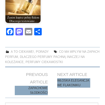
Zanim kupisz pełny flakon:
Dlaczego testowanie…
Fa
M
E
S
ce
as
m
ha
bo
to
ail
re
ok
do
A TO CIEKAWE!
,
PORADY
CO MA WPŁYW NA ZAPACH
PERFUM
,
DLACZEGO PERFUMY PACHNĄ INACZEJ NA
n
KOLEŻANCE
,
PERFUMY CIEKAWOSTKI
Post
PREVIOUS
NEXT ARTICLE
navigation
WŁOSKA ELEGANCJA
ARTICLE
WE FLAKONIKU
ZAPACHOWE
SŁODKOŚCI
Search