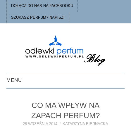
DOŁĄCZ DO NAS NA FACEBOOKU
SZUKASZ PERFUM? NAPISZ!
MENU
STRONA GŁÓWNA
CO MA WPŁYW NA
PORADY
ZAPACH PERFUM?
O ODLEWKACH
28 WRZEŚNIA 2014
KATARZYNA BIERNACKA