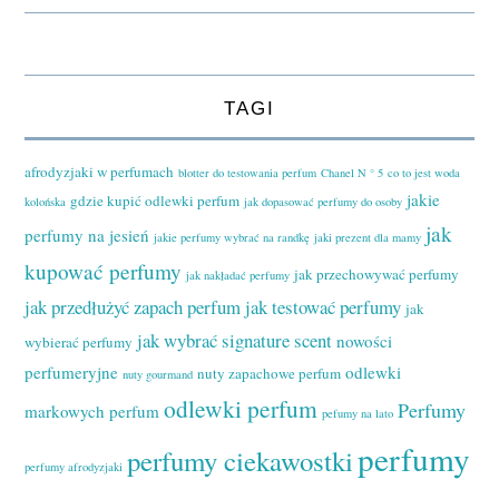
TAGI
afrodyzjaki w perfumach
blotter do testowania perfum
Chanel N ° 5
co to jest woda
jakie
gdzie kupić odlewki perfum
kolońska
jak dopasować perfumy do osoby
jak
perfumy na jesień
jakie perfumy wybrać na randkę
jaki prezent dla mamy
kupować perfumy
jak przechowywać perfumy
jak nakładać perfumy
jak przedłużyć zapach perfum
jak testować perfumy
jak
jak wybrać signature scent
nowości
wybierać perfumy
perfumeryjne
odlewki
nuty zapachowe perfum
nuty gourmand
odlewki perfum
Perfumy
markowych perfum
pefumy na lato
perfumy
perfumy ciekawostki
perfumy afrodyzjaki