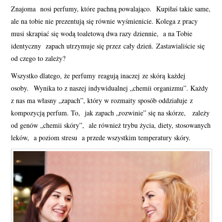
Znajoma nosi perfumy, które pachną powalająco. Kupiłaś takie same,
PERFUMY FAQ
ale na tobie nie prezentują się równie wyśmienicie. Kolega z pracy
musi skrapiać się wodą toaletową dwa razy dziennie, a na Tobie
A TO CIEKAWE!
identyczny zapach utrzymuje się przez cały dzień. Zastawialiście się
od czego to zależy?
SKLEP
Wszystko dlatego, że perfumy reagują inaczej ze skórą każdej
osoby. Wynika to z naszej indywidualnej „chemii organizmu”. Każdy
z nas ma własny „zapach”, który w rozmaity sposób oddziałuje z
kompozycją perfum. To, jak zapach „rozwinie” się na skórze, zależy
od genów „chemii skóry”, ale również trybu życia, diety, stosowanych
leków, a poziom stresu a przede wszystkim temperatury skóry.