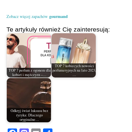
gourmand
Zobacz więcej zapachów
Te artykuły również Cię zainteresują:
TOP 7 kobiecych nowości
TOP 7 perfum z ogonem dla
perfumeryjnych na lato 2023,
kobiet i mężczyzn –…
…
Odkryj świat luksusu bez
ryzyka: Dlaczego
oryginalne…