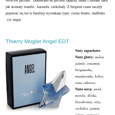
twórców perfum. Dodawano do perfum zapachy znane i lubiane takie
jak aromaty wanilii, karmelu, czekolady. Z biegiem czasu zaczęły
pojawiać się też te bardziej wyszukane typu: creme brulee, muffinka
czy nugat.
Thierry Mugler Angel EDT
Nuty zapachowe
Nuta głowy:
melon,
jaśmin, cynamon,
bergamotka,
mandarynka, kokos,
wata cukrowa
Nuta serca
:
miód,
morela, śliwka,
brzoskwinia, róża,
orchidea, jaśmin,
jeżyny, czerwone