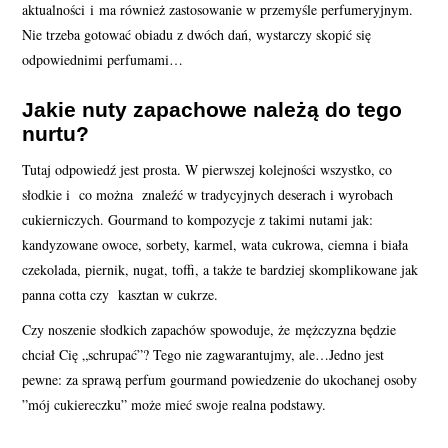
aktualności i ma również zastosowanie w przemyśle perfumeryjnym.
Nie trzeba gotować obiadu z dwóch dań, wystarczy skopić się
odpowiednimi perfumami…
Jakie nuty zapachowe należą do tego
nurtu?
Tutaj odpowiedź jest prosta. W pierwszej kolejności wszystko, co
słodkie i co można znaleźć w tradycyjnych deserach i wyrobach
cukierniczych. Gourmand to kompozycje z takimi nutami jak:
kandyzowane owoce, sorbety, karmel, wata cukrowa, ciemna i biała
czekolada, piernik, nugat, toffi, a także te bardziej skomplikowane jak
panna cotta czy kasztan w cukrze.
Czy noszenie słodkich zapachów spowoduje, że mężczyzna będzie
chciał Cię „schrupać”? Tego nie zagwarantujmy, ale…Jedno jest
pewne: za sprawą perfum gourmand powiedzenie do ukochanej osoby
”mój cukiereczku” może mieć swoje realna podstawy.