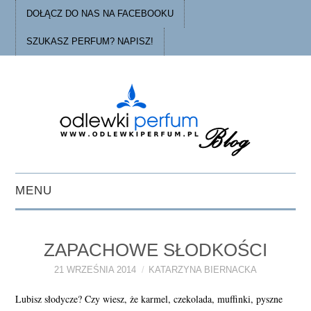
DOŁĄCZ DO NAS NA FACEBOOKU
SZUKASZ PERFUM? NAPISZ!
MENU
STRONA GŁÓWNA
ZAPACHOWE SŁODKOŚCI
PORADY
21 WRZEŚNIA 2014
KATARZYNA BIERNACKA
O ODLEWKACH
Lubisz słodycze? Czy wiesz, że karmel, czekolada, muffinki, pyszne