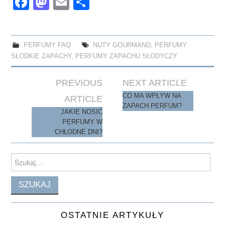
Fa
M
E
S
ce
as
m
ha
bo
to
ail
re
ok
do
PERFUMY FAQ
NUTY GOURMAND
,
PERFUMY
SŁODKIE ZAPACHY
,
PERFUMY ZAPACHU SŁODYCZY
n
Post
PREVIOUS
NEXT ARTICLE
navigation
CO MA WPŁYW NA
ARTICLE
ZAPACH PERFUM?
JAKIE NOSIĆ
PERFUMY W
CHŁODNE DNI?
Search
for:
OSTATNIE ARTYKUŁY