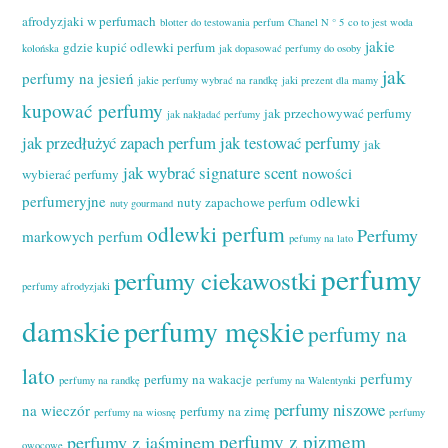
afrodyzjaki w perfumach
blotter do testowania perfum
Chanel N ° 5
co to jest woda
jakie
gdzie kupić odlewki perfum
kolońska
jak dopasować perfumy do osoby
jak
perfumy na jesień
jakie perfumy wybrać na randkę
jaki prezent dla mamy
kupować perfumy
jak przechowywać perfumy
jak nakładać perfumy
jak przedłużyć zapach perfum
jak testować perfumy
jak
jak wybrać signature scent
nowości
wybierać perfumy
perfumeryjne
odlewki
nuty zapachowe perfum
nuty gourmand
odlewki perfum
Perfumy
markowych perfum
pefumy na lato
perfumy
perfumy ciekawostki
perfumy afrodyzjaki
damskie
perfumy męskie
perfumy na
lato
perfumy
perfumy na wakacje
perfumy na randkę
perfumy na Walentynki
perfumy niszowe
na wieczór
perfumy na zimę
perfumy na wiosnę
perfumy
perfumy z pizmem
perfumy z jaśminem
owocowe