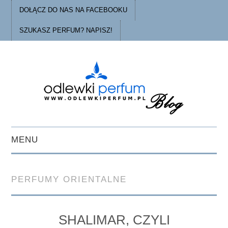
DOŁĄCZ DO NAS NA FACEBOOKU
SZUKASZ PERFUM? NAPISZ!
MENU
STRONA GŁÓWNA
PERFUMY ORIENTALNE
PORADY
O ODLEWKACH
SHALIMAR, CZYLI