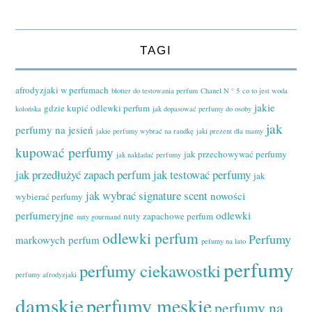
TAGI
afrodyzjaki w perfumach
blotter do testowania perfum
Chanel N ° 5
co to jest woda
jakie
gdzie kupić odlewki perfum
kolońska
jak dopasować perfumy do osoby
jak
perfumy na jesień
jakie perfumy wybrać na randkę
jaki prezent dla mamy
kupować perfumy
jak przechowywać perfumy
jak nakładać perfumy
jak przedłużyć zapach perfum
jak testować perfumy
jak
jak wybrać signature scent
nowości
wybierać perfumy
perfumeryjne
odlewki
nuty zapachowe perfum
nuty gourmand
odlewki perfum
Perfumy
markowych perfum
pefumy na lato
perfumy
perfumy ciekawostki
perfumy afrodyzjaki
damskie
perfumy męskie
perfumy na