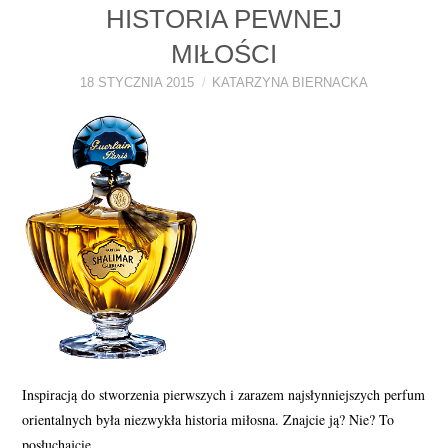
HISTORIA PEWNEJ
PERFUMY FAQ
MIŁOŚCI
A TO CIEKAWE!
18 STYCZNIA 2015
KATARZYNA BIERNACKA
SKLEP
Inspiracją do stworzenia pierwszych i zarazem najsłynniejszych perfum
orientalnych była niezwykła historia miłosna. Znajcie ją? Nie? To
posłuchajcie…