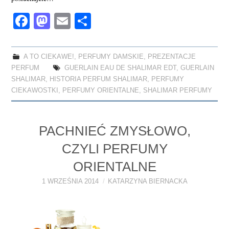
Fa
M
E
S
ce
as
m
ha
bo
to
ail
re
A TO CIEKAWE!
,
PERFUMY DAMSKIE
,
PREZENTACJE
ok
do
PERFUM
GUERLAIN EAU DE SHALIMAR EDT
,
GUERLAIN
n
SHALIMAR
,
HISTORIA PERFUM SHALIMAR
,
PERFUMY
CIEKAWOSTKI
,
PERFUMY ORIENTALNE
,
SHALIMAR PERFUMY
PACHNIEĆ ZMYSŁOWO,
CZYLI PERFUMY
ORIENTALNE
1 WRZEŚNIA 2014
KATARZYNA BIERNACKA