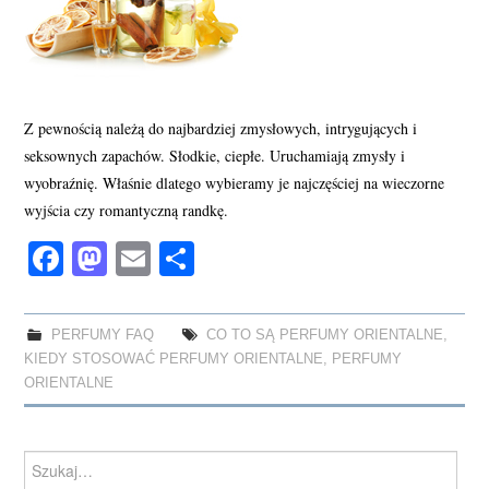
Z pewnością należą do najbardziej zmysłowych, intrygujących i
seksownych zapachów. Słodkie, ciepłe. Uruchamiają zmysły i
wyobraźnię. Właśnie dlatego wybieramy je najczęściej na wieczorne
wyjścia czy romantyczną randkę.
Fa
M
E
S
ce
as
m
ha
bo
to
ail
re
PERFUMY FAQ
CO TO SĄ PERFUMY ORIENTALNE
,
ok
do
KIEDY STOSOWAĆ PERFUMY ORIENTALNE
,
PERFUMY
n
ORIENTALNE
Search
for: