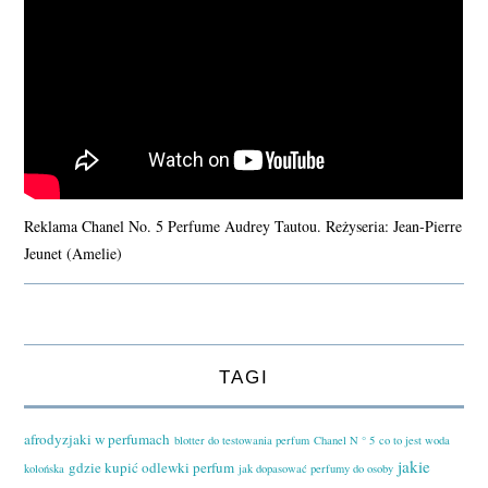
Reklama Chanel No. 5 Perfume Audrey Tautou. Reżyseria: Jean-Pierre
Jeunet (Amelie)
TAGI
afrodyzjaki w perfumach
blotter do testowania perfum
Chanel N ° 5
co to jest woda
jakie
gdzie kupić odlewki perfum
kolońska
jak dopasować perfumy do osoby