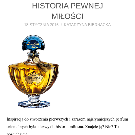
HISTORIA PEWNEJ
PERFUMY FAQ
MIŁOŚCI
A TO CIEKAWE!
18 STYCZNIA 2015
KATARZYNA BIERNACKA
SKLEP
Inspiracją do stworzenia pierwszych i zarazem najsłynniejszych perfum
orientalnych była niezwykła historia miłosna. Znajcie ją? Nie? To
posłuchajcie…