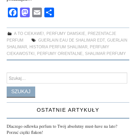
Fa
M
E
S
ce
as
m
ha
bo
to
ail
re
A TO CIEKAWE!
,
PERFUMY DAMSKIE
,
PREZENTACJE
ok
do
PERFUM
GUERLAIN EAU DE SHALIMAR EDT
,
GUERLAIN
n
SHALIMAR
,
HISTORIA PERFUM SHALIMAR
,
PERFUMY
CIEKAWOSTKI
,
PERFUMY ORIENTALNE
,
SHALIMAR PERFUMY
Search
for:
OSTATNIE ARTYKUŁY
Dlaczego odlewka perfum to Twój absolutny must-have na lato?
Porzuć ciężki flakon!