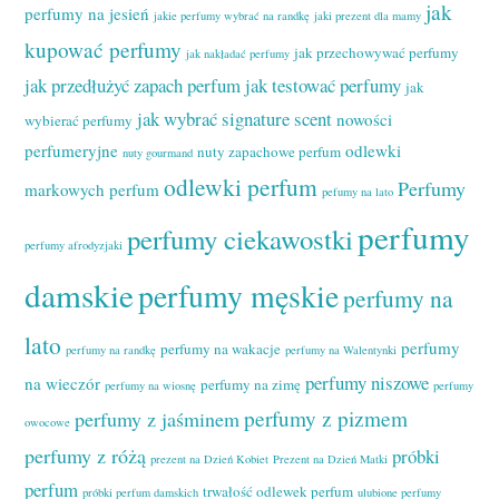
jak
perfumy na jesień
jakie perfumy wybrać na randkę
jaki prezent dla mamy
kupować perfumy
jak przechowywać perfumy
jak nakładać perfumy
jak przedłużyć zapach perfum
jak testować perfumy
jak
jak wybrać signature scent
nowości
wybierać perfumy
perfumeryjne
odlewki
nuty zapachowe perfum
nuty gourmand
odlewki perfum
Perfumy
markowych perfum
pefumy na lato
perfumy
perfumy ciekawostki
perfumy afrodyzjaki
damskie
perfumy męskie
perfumy na
lato
perfumy
perfumy na wakacje
perfumy na randkę
perfumy na Walentynki
perfumy niszowe
na wieczór
perfumy na zimę
perfumy na wiosnę
perfumy
perfumy z pizmem
perfumy z jaśminem
owocowe
perfumy z różą
próbki
prezent na Dzień Kobiet
Prezent na Dzień Matki
perfum
trwałość odlewek perfum
próbki perfum damskich
ulubione perfumy