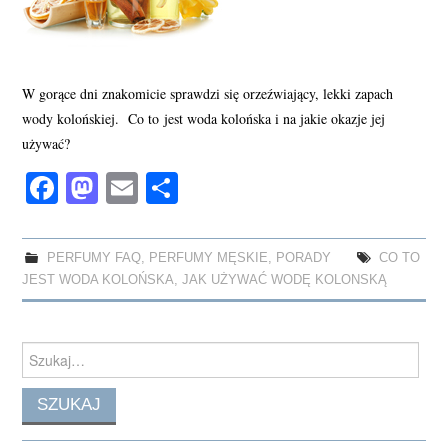
W gorące dni znakomicie sprawdzi się orzeźwiający, lekki zapach
wody kolońskiej. Co to jest woda kolońska i na jakie okazje jej
używać?
Fa
M
E
S
ce
as
m
ha
bo
to
ail
re
PERFUMY FAQ
,
PERFUMY MĘSKIE
,
PORADY
CO TO
ok
do
JEST WODA KOLOŃSKA
,
JAK UŻYWAĆ WODĘ KOLONSKĄ
n
Search
for: