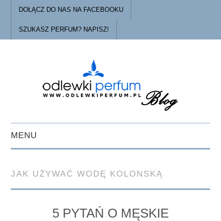
DOŁĄCZ DO NAS NA FACEBOOKU
SZUKASZ PERFUM? NAPISZ!
MENU
STRONA GŁÓWNA
JAK UŻYWAĆ WODĘ KOLONSKĄ
PORADY
O ODLEWKACH
5 PYTAŃ O MĘSKIE