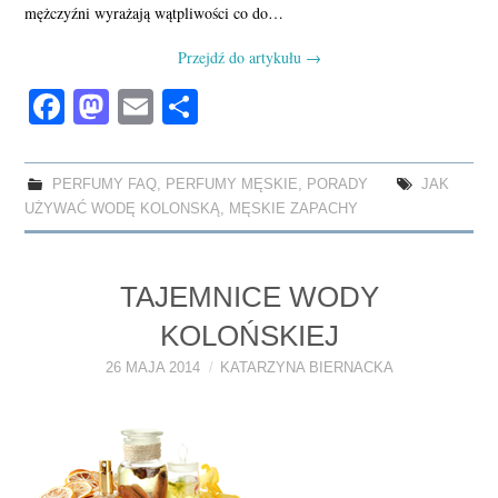
mężczyźni wyrażają wątpliwości co do…
Przejdź do artykułu
→
Fa
M
E
S
ce
as
m
ha
bo
to
ail
re
PERFUMY FAQ
,
PERFUMY MĘSKIE
,
PORADY
JAK
ok
do
UŻYWAĆ WODĘ KOLONSKĄ
,
MĘSKIE ZAPACHY
n
TAJEMNICE WODY
KOLOŃSKIEJ
26 MAJA 2014
KATARZYNA BIERNACKA