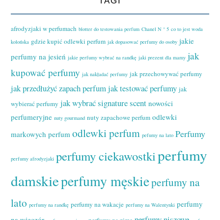
TAGI
afrodyzjaki w perfumach
blotter do testowania perfum
Chanel N ° 5
co to jest woda
jakie
gdzie kupić odlewki perfum
kolońska
jak dopasować perfumy do osoby
jak
perfumy na jesień
jakie perfumy wybrać na randkę
jaki prezent dla mamy
kupować perfumy
jak przechowywać perfumy
jak nakładać perfumy
jak przedłużyć zapach perfum
jak testować perfumy
jak
jak wybrać signature scent
nowości
wybierać perfumy
perfumeryjne
odlewki
nuty zapachowe perfum
nuty gourmand
odlewki perfum
Perfumy
markowych perfum
pefumy na lato
perfumy
perfumy ciekawostki
perfumy afrodyzjaki
damskie
perfumy męskie
perfumy na
lato
perfumy
perfumy na wakacje
perfumy na randkę
perfumy na Walentynki
perfumy niszowe
na wieczór