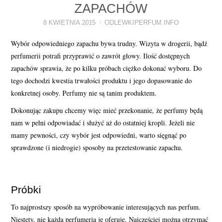
ZAPACHÓW
PERFUMY FAQ
8 KWIETNIA 2015
ODLEWKIPERFUM.INFO
A TO CIEKAWE!
Wybór odpowiedniego zapachu bywa trudny. Wizyta w drogerii, bądź
perfumerii potrafi przyprawić o zawrót głowy. Ilość dostępnych
SKLEP
zapachów sprawia, że po kilku próbach ciężko dokonać wyboru. Do
tego dochodzi kwestia trwałości produktu i jego dopasowanie do
konkretnej osoby. Perfumy nie są tanim produktem.
Dokonując zakupu chcemy więc mieć przekonanie, że perfumy będą
nam w pełni odpowiadać i służyć aż do ostatniej kropli. Jeżeli nie
mamy pewności, czy wybór jest odpowiedni, warto sięgnąć po
sprawdzone (i niedrogie) sposoby na przetestowanie zapachu.
Próbki
To najprostszy sposób na wypróbowanie interesujących nas perfum.
Niestety, nie każda perfumeria je oferuje. Najczęściej można otrzymać