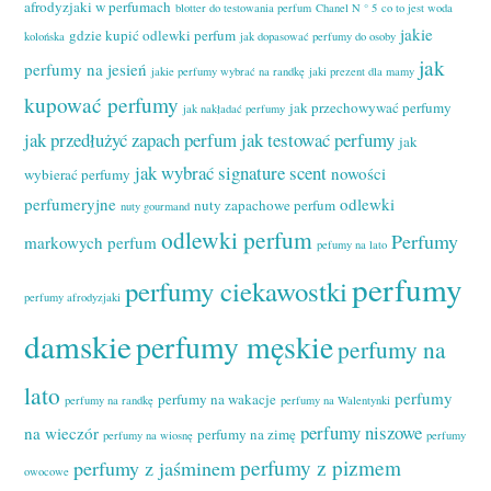
afrodyzjaki w perfumach
blotter do testowania perfum
Chanel N ° 5
co to jest woda
jakie
gdzie kupić odlewki perfum
kolońska
jak dopasować perfumy do osoby
jak
perfumy na jesień
jakie perfumy wybrać na randkę
jaki prezent dla mamy
kupować perfumy
jak przechowywać perfumy
jak nakładać perfumy
jak przedłużyć zapach perfum
jak testować perfumy
jak
jak wybrać signature scent
nowości
wybierać perfumy
perfumeryjne
odlewki
nuty zapachowe perfum
nuty gourmand
odlewki perfum
Perfumy
markowych perfum
pefumy na lato
perfumy
perfumy ciekawostki
perfumy afrodyzjaki
damskie
perfumy męskie
perfumy na
lato
perfumy
perfumy na wakacje
perfumy na randkę
perfumy na Walentynki
perfumy niszowe
na wieczór
perfumy na zimę
perfumy na wiosnę
perfumy
perfumy z pizmem
perfumy z jaśminem
owocowe