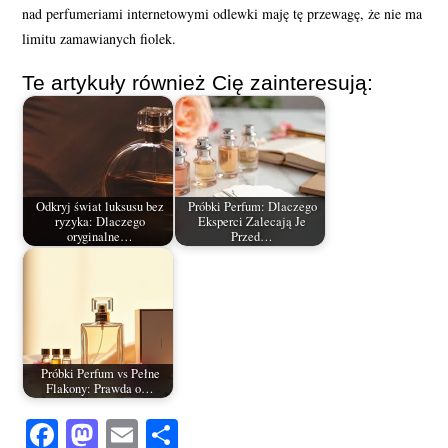
nad perfumeriami internetowymi odlewki maję tę przewagę, że nie ma
limitu zamawianych fiolek.
Te artykuły również Cię zainteresują:
Odkryj świat luksusu bez
Próbki Perfum: Dlaczego
ryzyka: Dlaczego
Eksperci Zalecają Je
oryginalne…
Przed…
Próbki Perfum vs Pełne
Flakony: Prawda o…
Fa
M
E
S