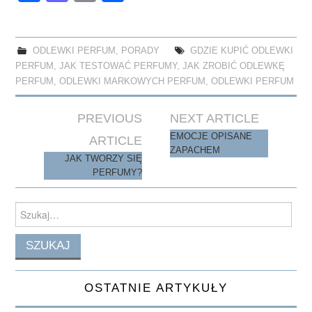
ce
as
m
ha
bo
to
ail
re
ok
do
ODLEWKI PERFUM
,
PORADY
GDZIE KUPIĆ ODLEWKI
PERFUM
,
JAK TESTOWAĆ PERFUMY
,
JAK ZROBIĆ ODLEWKĘ
n
PERFUM
,
ODLEWKI MARKOWYCH PERFUM
,
ODLEWKI PERFUM
Post
PREVIOUS
NEXT ARTICLE
navigation
EMOCJE OPISANE
ARTICLE
ZAPACHEM
JAK TWORZY SIĘ
PERFUMY?
Search
for:
OSTATNIE ARTYKUŁY