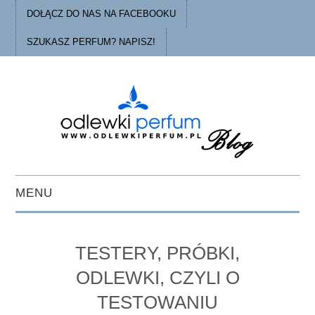
DOŁĄCZ DO NAS NA FACEBOOKU
SZUKASZ PERFUM? NAPISZ!
MENU
STRONA GŁÓWNA
TESTERY, PRÓBKI,
PORADY
ODLEWKI, CZYLI O
TESTOWANIU
O ODLEWKACH