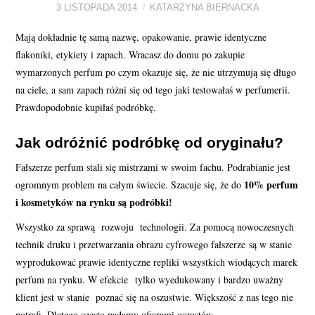
3 LISTOPADA 2014
KATARZYNA BIERNACKA
PERFUMY FAQ
Mają dokładnie tę samą nazwę, opakowanie, prawie identyczne
flakoniki, etykiety i zapach. Wracasz do domu po zakupie
A TO CIEKAWE!
wymarzonych perfum po czym okazuje się, że nie utrzymują się długo
na ciele, a sam zapach różni się od tego jaki testowałaś w perfumerii.
SKLEP
Prawdopodobnie kupiłaś podróbkę.
Jak odróżnić podróbkę od oryginału?
Fałszerze perfum stali się mistrzami w swoim fachu. Podrabianie jest
10% perfum
ogromnym problem na całym świecie. Szacuje się, że do
i kosmetyków na rynku są podróbki!
Wszystko za sprawą rozwoju technologii. Za pomocą nowoczesnych
technik druku i przetwarzania obrazu cyfrowego fałszerze są w stanie
wyprodukować prawie identyczne repliki wszystkich wiodących marek
perfum na rynku. W efekcie tylko wyedukowany i bardzo uważny
klient jest w stanie poznać się na oszustwie. Większość z nas tego nie
potrafi. Dlatego często padamy ofiarami oszustów.