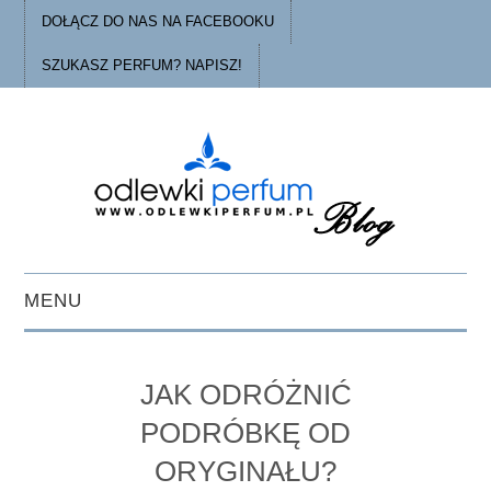
DOŁĄCZ DO NAS NA FACEBOOKU
SZUKASZ PERFUM? NAPISZ!
MENU
STRONA GŁÓWNA
JAK ODRÓŻNIĆ
PORADY
PODRÓBKĘ OD
ORYGINAŁU?
O ODLEWKACH