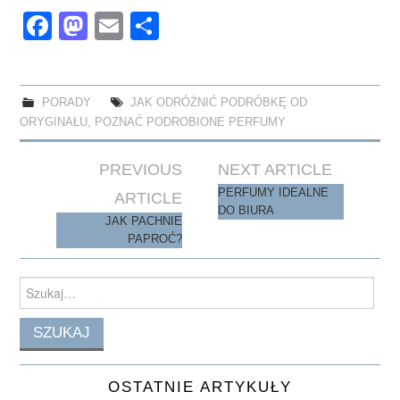
Fa
M
E
S
ce
as
m
ha
bo
to
ail
re
ok
do
PORADY
JAK ODRÓŻNIĆ PODRÓBKĘ OD
ORYGINAŁU
,
POZNAĆ PODROBIONE PERFUMY
n
Post
PREVIOUS
NEXT ARTICLE
navigation
PERFUMY IDEALNE
ARTICLE
DO BIURA
JAK PACHNIE
PAPROĆ?
Search
for:
OSTATNIE ARTYKUŁY