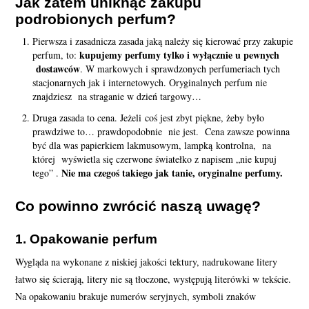
Jak zatem uniknąć zakupu
podrobionych perfum?
Pierwsza i zasadnicza zasada jaką należy się kierować przy zakupie
kupujemy perfumy tylko i wyłącznie u pewnych
perfum, to:
dostawców
. W markowych i sprawdzonych perfumeriach tych
stacjonarnych jak i internetowych. Oryginalnych perfum nie
znajdziesz na straganie w dzień targowy…
Druga zasada to cena. Jeżeli coś jest zbyt piękne, żeby było
prawdziwe to… prawdopodobnie nie jest. Cena zawsze powinna
być dla was papierkiem lakmusowym, lampką kontrolna, na
której wyświetla się czerwone światełko z napisem „nie kupuj
Nie ma czegoś takiego jak tanie, oryginalne perfumy.
tego” .
Co powinno zwrócić naszą uwagę?
1. Opakowanie perfum
Wygląda na wykonane z niskiej jakości tektury, nadrukowane litery
łatwo się ścierają, litery nie są tłoczone, występują literówki w tekście.
Na opakowaniu brakuje numerów seryjnych, symboli znaków