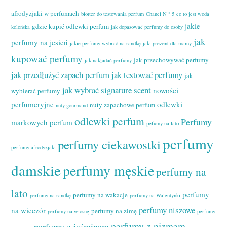
afrodyzjaki w perfumach
blotter do testowania perfum
Chanel N ° 5
co to jest woda
jakie
gdzie kupić odlewki perfum
kolońska
jak dopasować perfumy do osoby
jak
perfumy na jesień
jakie perfumy wybrać na randkę
jaki prezent dla mamy
kupować perfumy
jak przechowywać perfumy
jak nakładać perfumy
jak przedłużyć zapach perfum
jak testować perfumy
jak
jak wybrać signature scent
nowości
wybierać perfumy
perfumeryjne
odlewki
nuty zapachowe perfum
nuty gourmand
odlewki perfum
Perfumy
markowych perfum
pefumy na lato
perfumy
perfumy ciekawostki
perfumy afrodyzjaki
damskie
perfumy męskie
perfumy na
lato
perfumy
perfumy na wakacje
perfumy na randkę
perfumy na Walentynki
perfumy niszowe
na wieczór
perfumy na zimę
perfumy na wiosnę
perfumy
perfumy z pizmem
perfumy z jaśminem