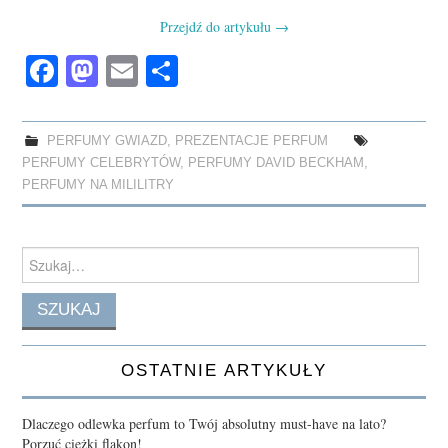
Przejdź do artykułu
→
Fa
M
E
S
ce
as
m
ha
bo
to
ail
re
PERFUMY GWIAZD
,
PREZENTACJE PERFUM
ok
do
PERFUMY CELEBRYTÓW
,
PERFUMY DAVID BECKHAM
,
n
PERFUMY NA MILILITRY
Search
for:
OSTATNIE ARTYKUŁY
Dlaczego odlewka perfum to Twój absolutny must-have na lato?
Porzuć ciężki flakon!