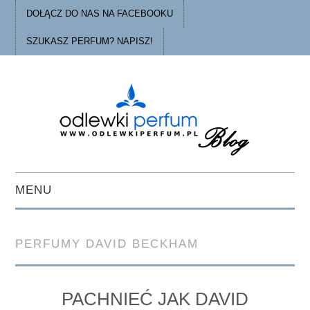
DOŁĄCZ DO NAS NA FACEBOOKU
SZUKASZ PERFUM? NAPISZ!
MENU
STRONA GŁÓWNA
PERFUMY DAVID BECKHAM
PORADY
O ODLEWKACH
PACHNIEĆ JAK DAVID