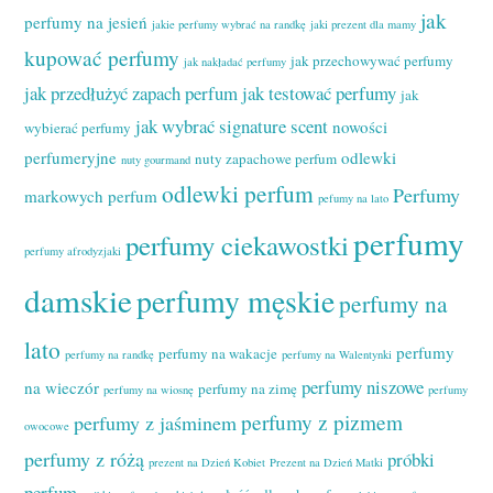
jak
perfumy na jesień
jakie perfumy wybrać na randkę
jaki prezent dla mamy
kupować perfumy
jak przechowywać perfumy
jak nakładać perfumy
jak przedłużyć zapach perfum
jak testować perfumy
jak
jak wybrać signature scent
nowości
wybierać perfumy
perfumeryjne
odlewki
nuty zapachowe perfum
nuty gourmand
odlewki perfum
Perfumy
markowych perfum
pefumy na lato
perfumy
perfumy ciekawostki
perfumy afrodyzjaki
damskie
perfumy męskie
perfumy na
lato
perfumy
perfumy na wakacje
perfumy na randkę
perfumy na Walentynki
perfumy niszowe
na wieczór
perfumy na zimę
perfumy na wiosnę
perfumy
perfumy z pizmem
perfumy z jaśminem
owocowe
perfumy z różą
próbki
prezent na Dzień Kobiet
Prezent na Dzień Matki
perfum