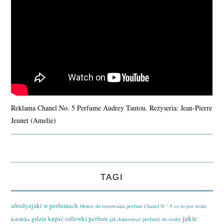
Reklama Chanel No. 5 Perfume Audrey Tautou. Reżyseria: Jean-Pierre
Jeunet (Amelie)
TAGI
afrodyzjaki w perfumach
blotter do testowania perfum
Chanel N ° 5
co to jest woda
jakie
gdzie kupić odlewki perfum
kolońska
jak dopasować perfumy do osoby