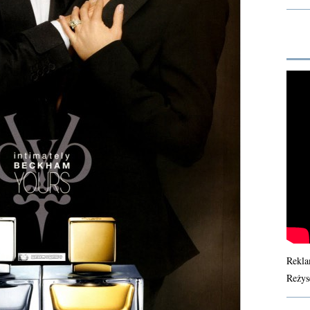
Rekla
Reżys