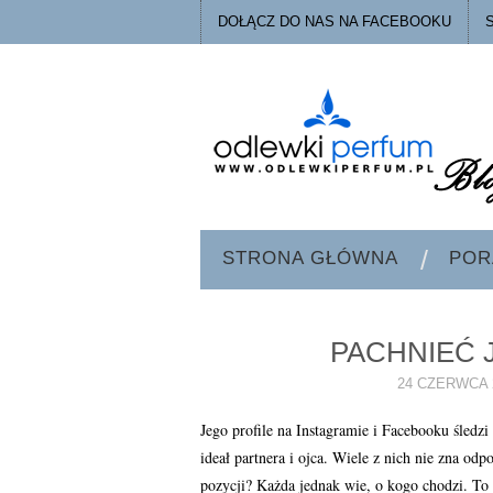
DOŁĄCZ DO NAS NA FACEBOOKU
STRONA GŁÓWNA
POR
PACHNIEĆ 
24 CZERWCA 
Jego profile na Instagramie i Facebooku śledz
ideał partnera i ojca. Wiele z nich nie zna od
pozycji? Każda jednak wie, o kogo chodzi. T