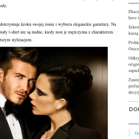
mody.
Dlacz
have n
 dotrzymuje kroku swojej żonie i wybiera eleganckie garnitury. Na
Sekre
 biały t-shirt nie są nudne, kiedy nosi je mężczyzna z charakterem.
kuszą
stszym stylizacjom.
Próbk
Oszcz
Odkry
orygi
zapa
Zanim
perfu
decyz
DO
Od