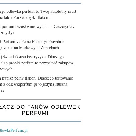
ego odlewka perfum to Twój absolutny must-
a lato? Porzuć ciężki flakon!
t perfum brzoskwiniowych — Dlaczego tak
 zmysły?
i Perfum vs Pełne Flakony: Prawda o
ędzaniu na Markowych Zapachach
j świat luksusu bez ryzyka: Dlaczego
nalne próbki perfum to przyszłość zakupów
chowych
 kupisz pełny flakon: Dlaczego testowanie
m z odlewkiperfum.pl to jedyna słuszna
ja?
ŁĄCZ DO FANÓW ODLEWEK
PERFUM!
lewkiPerfum.pl