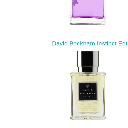
David Beckham Instinct Edt