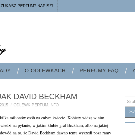
SZUKASZ PERFUM? NAPISZ!
ADY
O ODLEWKACH
PERFUMY FAQ
JAK DAVID BECKHAM
Searc
for:
2015
ODLEWKIPERFUM.INFO
i kilka milionów osób na całym świecie. Kobiety widzą w nim
powiedzi na pytanie, w jakim klubie grał Beckham, albo na jakiej
o dowód na to, że David Beckham dawno temu wyszedł poza ramy