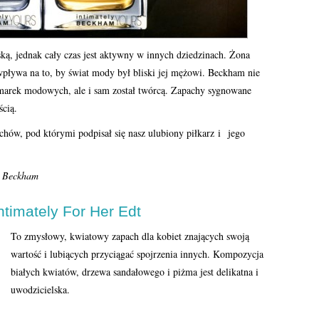
ską, jednak cały czas jest aktywny w innych dziedzinach. Żona
ą wpływa na to, by świat mody był bliski jej mężowi. Beckham nie
 marek modowych, ale i sam został twórcą. Zapachy sygnowane
ścią.
achów, pod którymi podpisał się nasz ulubiony piłkarz i jego
a Beckham
ntimately For Her Edt
To zmysłowy, kwiatowy zapach dla kobiet znających swoją
wartość i lubiących przyciągać spojrzenia innych. Kompozycja
białych kwiatów, drzewa sandałowego i piżma jest delikatna i
uwodzicielska.