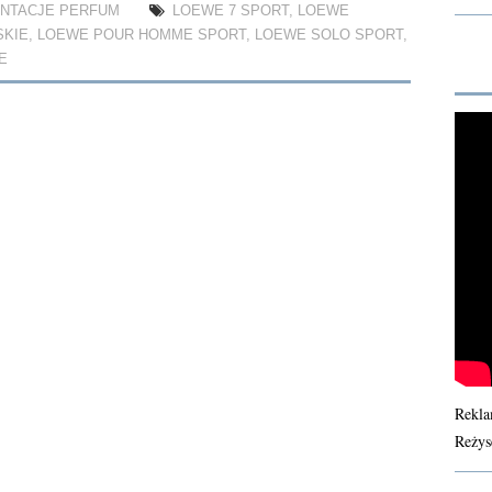
NTACJE PERFUM
LOEWE 7 SPORT
,
LOEWE
SKIE
,
LOEWE POUR HOMME SPORT
,
LOEWE SOLO SPORT
,
E
Rekla
Reżys