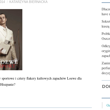
014
KATARZYNA BIERNACKA
Dlacz
have n
Sekre
kuszą
Próbk
Oszcz
Odkry
orygi
zapa
Zanim
perfu
decyz
ny sportowe i cztery flakery kultowych zapachów Loewe dla
 Hiszpanie?
DO
Od