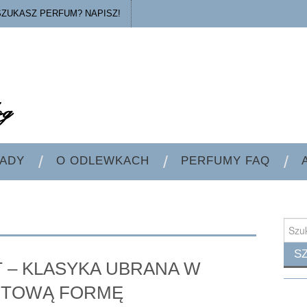
SZUKASZ PERFUM? NAPISZ!
ADY
O ODLEWKACH
PERFUMY FAQ
Searc
for:
 – KLASYKA UBRANA W
TOWĄ FORMĘ