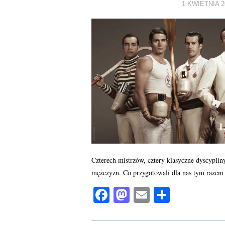
1 KWIETNIA 2
Czterech mistrzów, cztery klasyczne dyscypli
mężczyzn. Co przygotowali dla nas tym razem
Fa
M
E
S
ce
as
m
ha