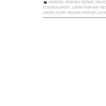
bo
to
ail
re
NOWOŚCI
,
PERFUMY MĘSKIE
,
PREZE
ok
do
ESSENCIA SPORT
,
LOEWE PERFUMY ME
n
LOEWE SPORT
,
ODLEWKI PERFUM LOEW