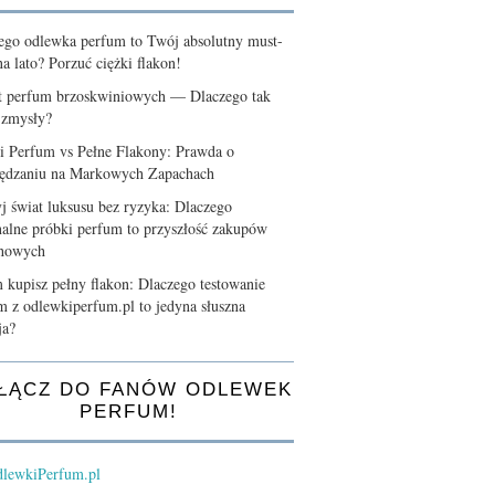
ego odlewka perfum to Twój absolutny must-
a lato? Porzuć ciężki flakon!
t perfum brzoskwiniowych — Dlaczego tak
 zmysły?
i Perfum vs Pełne Flakony: Prawda o
ędzaniu na Markowych Zapachach
j świat luksusu bez ryzyka: Dlaczego
nalne próbki perfum to przyszłość zakupów
chowych
 kupisz pełny flakon: Dlaczego testowanie
m z odlewkiperfum.pl to jedyna słuszna
ja?
ŁĄCZ DO FANÓW ODLEWEK
PERFUM!
lewkiPerfum.pl