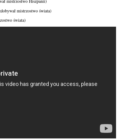
wał mistrzostwo Hiszpanii)
 zdobywał mistrzostwo świata)
rzostwo świata)