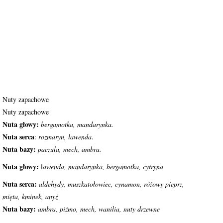
Nuty zapachowe
Nuty zapachowe
Nuta głowy:
bergamotka, mandarynka.
Nuta serca
:
rozmaryn, lawenda
.
Nuta bazy:
paczula, mech, ambra.
Nuta głowy:
l
awenda, mandarynka, bergamotka, cytryna
Nuta serca:
aldehydy, muszkatołowiec, cynamon, różowy
pieprz,
mięta, kminek, anyż
Nuta bazy:
ambra, piżmo, mech, wanilia, nuty drzewne