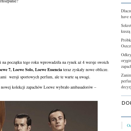
 Hiszpanie?
Dlacz
have n
Sekre
kuszą
Próbk
Oszcz
Odkry
orygi
 na początku tego roku wprowadziła na rynek aż 4 wersje swoich
zapa
we 7, Loewe Solo, Loewe Essencia
teraz zyskały nowe oblicze.
Zanim
mi wersji sportowych perfum, ale te warte są uwagi.
perfu
decyz
ej nowej kolekcji zapachów Loewe wybrało ambasadorów –
DO
Od