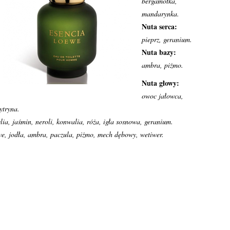
bergamotka,
mandarynka.
Nuta serca:
pieprz, geranium.
Nuta bazy:
ambra, piżmo.
Nuta głowy:
owoc jałowca,
ytryna.
ia, jaśmin, neroli, konwalia, róża, igła sosnowa, geranium.
e, jodła, ambra, paczula, piżmo, mech dębowy, wetiwer.