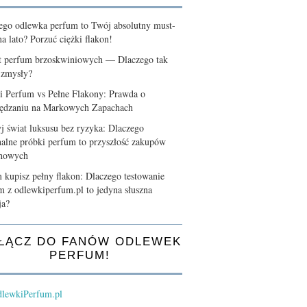
ego odlewka perfum to Twój absolutny must-
a lato? Porzuć ciężki flakon!
t perfum brzoskwiniowych — Dlaczego tak
 zmysły?
i Perfum vs Pełne Flakony: Prawda o
ędzaniu na Markowych Zapachach
j świat luksusu bez ryzyka: Dlaczego
nalne próbki perfum to przyszłość zakupów
chowych
 kupisz pełny flakon: Dlaczego testowanie
m z odlewkiperfum.pl to jedyna słuszna
ja?
ŁĄCZ DO FANÓW ODLEWEK
PERFUM!
lewkiPerfum.pl