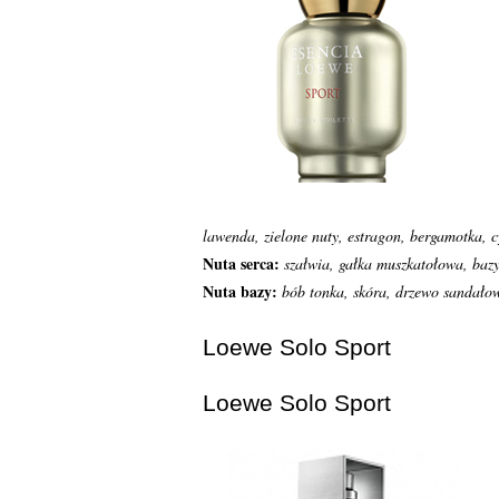
lawenda, zielone nuty, estragon, bergamotka, c
Nuta serca:
szałwia, gałka muszkatołowa, bazyl
Nuta bazy:
bób tonka, skóra, drzewo sandałow
Loewe Solo Sport
Loewe Solo Sport