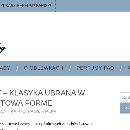
SZUKASZ PERFUM? NAPISZ!
ADY
O ODLEWKACH
PERFUMY FAQ
 – KLASYKA UBRANA W
Searc
for:
TOWĄ FORMĘ
014
KATARZYNA BIERNACKA
ny sportowe i cztery flakery kultowych zapachów Loewe dla