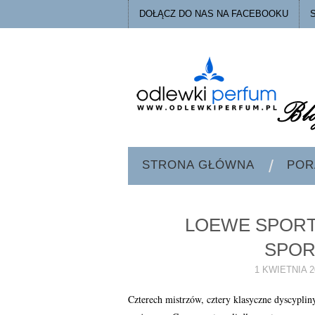
DOŁĄCZ DO NAS NA FACEBOOKU
STRONA GŁÓWNA
POR
LOEWE SPORT
SPOR
1 KWIETNIA 2
Czterech mistrzów, cztery klasyczne dyscypli