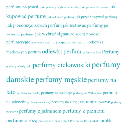
jak
perfumy na jesień
jakie perfumy wybrać na randkę
jaki prezent dla mamy
kupować perfumy
jak przechowywać perfumy
jak nakładać perfumy
jak przedłużyć zapach perfum
jak testować perfumy
jak
jak wybrać signature scent
nowości
wybierać perfumy
perfumeryjne
odlewki
nuty zapachowe perfum
nuty gourmand
odlewki perfum
Perfumy
markowych perfum
pefumy na lato
perfumy
perfumy ciekawostki
perfumy afrodyzjaki
damskie
perfumy męskie
perfumy na
lato
perfumy
perfumy na wakacje
perfumy na randkę
perfumy na Walentynki
perfumy niszowe
na wieczór
perfumy na zimę
perfumy na wiosnę
perfumy
perfumy z pizmem
perfumy z jaśminem
owocowe
perfumy z różą
próbki
prezent na Dzień Kobiet
Prezent na Dzień Matki