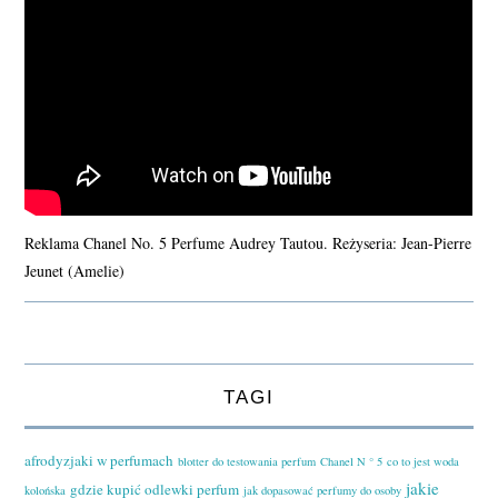
Reklama Chanel No. 5 Perfume Audrey Tautou. Reżyseria: Jean-Pierre
Jeunet (Amelie)
TAGI
afrodyzjaki w perfumach
blotter do testowania perfum
Chanel N ° 5
co to jest woda
jakie
gdzie kupić odlewki perfum
kolońska
jak dopasować perfumy do osoby