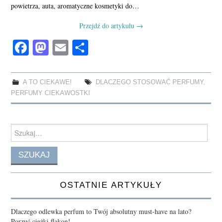
powietrza, auta, aromatyczne kosmetyki do…
Przejdź do artykułu
→
Fa
M
E
S
ce
as
m
ha
bo
to
ail
re
A TO CIEKAWE!
DLACZEGO STOSOWAĆ PERFUMY
,
ok
do
PERFUMY CIEKAWOSTKI
n
Search
for:
OSTATNIE ARTYKUŁY
Dlaczego odlewka perfum to Twój absolutny must-have na lato?
Porzuć ciężki flakon!