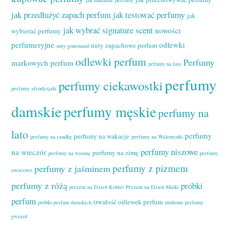
jak przedłużyć zapach perfum
jak testować perfumy
jak
jak wybrać signature scent
nowości
wybierać perfumy
perfumeryjne
odlewki
nuty zapachowe perfum
nuty gourmand
odlewki perfum
Perfumy
markowych perfum
pefumy na lato
perfumy
perfumy ciekawostki
perfumy afrodyzjaki
damskie
perfumy męskie
perfumy na
lato
perfumy
perfumy na wakacje
perfumy na randkę
perfumy na Walentynki
perfumy niszowe
na wieczór
perfumy na zimę
perfumy na wiosnę
perfumy
perfumy z pizmem
perfumy z jaśminem
owocowe
perfumy z różą
próbki
prezent na Dzień Kobiet
Prezent na Dzień Matki
perfum
trwałość odlewek perfum
próbki perfum damskich
ulubione perfumy
gwiazd