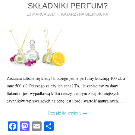
SKŁADNIKI PERFUM?
PERFUMY FAQ
13 MARCA 2014
KATARZYNA BIERNACKA
A TO CIEKAWE!
SKLEP
Zastanawialiście się kiedyś dlaczego jedne perfumy kosztują 100 zł, a
inne 500 zł? Od czego zależy ich cena? To, ile zapłacimy za dany
flakonik, jest wypadkową kilku rzeczy. Jednym z najistotniejszych
czynników wpływających na cenę jest ilość i wartość naturalnych…
Przejdź do artykułu
→
Fa
M
E
S