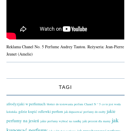
Reklama Chanel No. 5 Perfume Audrey Tautou. Reżyseria: Jean-Pierre
Jeunet (Amelie)
TAGI
afrodyzjaki w perfumach
blotter do testowania perfum
Chanel N ° 5
co to jest woda
jakie
gdzie kupić odlewki perfum
kolońska
jak dopasować perfumy do osoby
jak
perfumy na jesień
jakie perfumy wybrać na randkę
jaki prezent dla mamy
kupować perfumy
jak przechowywać perfumy
jak nakładać perfumy