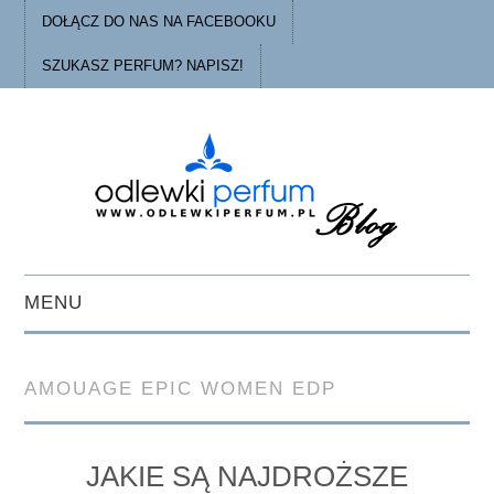
DOŁĄCZ DO NAS NA FACEBOOKU
SZUKASZ PERFUM? NAPISZ!
MENU
STRONA GŁÓWNA
AMOUAGE EPIC WOMEN EDP
PORADY
O ODLEWKACH
JAKIE SĄ NAJDROŻSZE