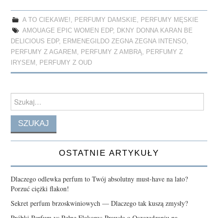
ce
as
m
ha
bo
to
ail
re
A TO CIEKAWE!
,
PERFUMY DAMSKIE
,
PERFUMY MĘSKIE
ok
do
AMOUAGE EPIC WOMEN EDP
,
DKNY DONNA KARAN BE
n
DELICIOUS EDP
,
ERMENEGILDO ZEGNA ZEGNA INTENSO
,
PERFUMY Z AGAREM
,
PERFUMY Z AMBRĄ
,
PERFUMY Z
IRYSEM
,
PERFUMY Z OUD
Search
for:
OSTATNIE ARTYKUŁY
Dlaczego odlewka perfum to Twój absolutny must-have na lato?
Porzuć ciężki flakon!
Sekret perfum brzoskwiniowych — Dlaczego tak kuszą zmysły?
Próbki Perfum vs Pełne Flakony: Prawda o Oszczędzaniu na