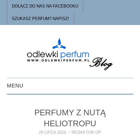
DOŁĄCZ DO NAS NA FACEBOOKU
SZUKASZ PERFUM? NAPISZ!
MENU
STRONA GŁÓWNA
PERFUMY Z NUTĄ
PORADY
HELIOTROPU
O ODLEWKACH
29 LIPCA 2019
REDAKTOR OP