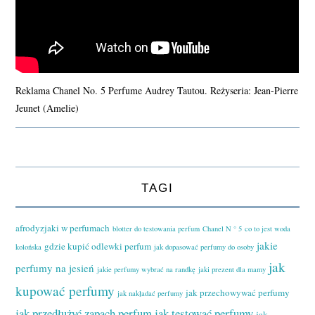
Reklama Chanel No. 5 Perfume Audrey Tautou. Reżyseria: Jean-Pierre
Jeunet (Amelie)
TAGI
afrodyzjaki w perfumach
blotter do testowania perfum
Chanel N ° 5
co to jest woda
jakie
gdzie kupić odlewki perfum
kolońska
jak dopasować perfumy do osoby
jak
perfumy na jesień
jakie perfumy wybrać na randkę
jaki prezent dla mamy
kupować perfumy
jak przechowywać perfumy
jak nakładać perfumy
jak przedłużyć zapach perfum
jak testować perfumy
jak