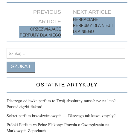
n
Post
PREVIOUS
NEXT ARTICLE
navigation
HERBACIANE
ARTICLE
PERFUMY DLA NIEJ I
ORZEŹWIAJĄCE
DLA NIEGO
PERFUMY DLA NIEGO
Search
for:
OSTATNIE ARTYKUŁY
Dlaczego odlewka perfum to Twój absolutny must-have na lato?
Porzuć ciężki flakon!
Sekret perfum brzoskwiniowych — Dlaczego tak kuszą zmysły?
Próbki Perfum vs Pełne Flakony: Prawda o Oszczędzaniu na
Markowych Zapachach