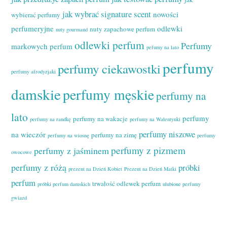
jak wybrać signature scent
nowości
wybierać perfumy
perfumeryjne
odlewki
nuty zapachowe perfum
nuty gourmand
odlewki perfum
Perfumy
markowych perfum
pefumy na lato
perfumy
perfumy ciekawostki
perfumy afrodyzjaki
damskie
perfumy męskie
perfumy na
lato
perfumy
perfumy na wakacje
perfumy na randkę
perfumy na Walentynki
perfumy niszowe
na wieczór
perfumy na zimę
perfumy na wiosnę
perfumy
perfumy z pizmem
perfumy z jaśminem
owocowe
perfumy z różą
próbki
prezent na Dzień Kobiet
Prezent na Dzień Matki
perfum
trwałość odlewek perfum
próbki perfum damskich
ulubione perfumy
gwiazd