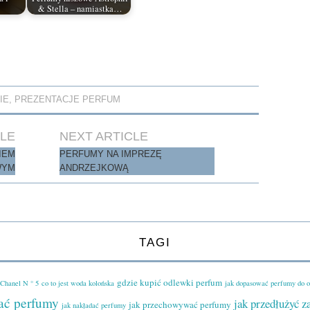
& Stella – namiastka…
IE
,
PREZENTACJE PERFUM
CLE
NEXT ARTICLE
IEM
PERFUMY NA IMPREZĘ
WYM
ANDRZEJKOWĄ
TAGI
gdzie kupić odlewki perfum
Chanel N ° 5
co to jest woda kolońska
jak dopasować perfumy do 
ać perfumy
jak przedłużyć 
jak przechowywać perfumy
jak nakładać perfumy