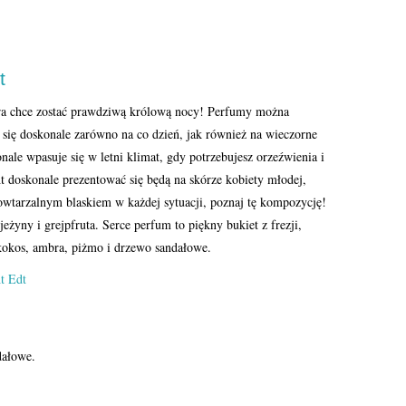
ht
óra chce zostać prawdziwą królową nocy! Perfumy można
 się doskonale zarówno na co dzień, jak również na wieczorne
ale wpasuje się w letni klimat, gdy potrzebujesz orzeźwienia i
ht doskonale prezentować się będą na skórze kobiety młodej,
epowtarzalnym blaskiem w każdej sytuacji, poznaj tę kompozycję!
eżyny i grejpfruta. Serce perfum to piękny bukiet z frezji,
 kokos, ambra, piżmo i drzewo sandałowe.
dałowe.