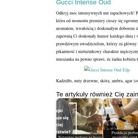
Gucci Intense Oud
Odkryj moc intensywnych nut zapachowych! P
która od momentu premiery cieszy się ogrom
aromatem, trwałością i doskonałym doborem sk
zapewnią Ci doskonały humor każdego dnia i 
prawdziwym uwodzicielom, którzy za główny ce
pikantność i nietuzinkowy charakter mężczyzny. 
mieszanka na pewno sprawi, że żadna kobieta C
Kadzidło, nuty drzewne, skóra, ambra, agar (o
Te artykuły również Cię zain
Produkcja perfu
Naturalne perfumy na bazie
niezwykła sztuk