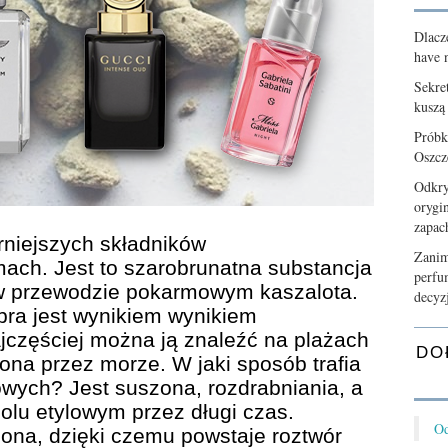
Dlacz
have n
Sekre
kuszą
Próbk
Oszcz
Odkry
orygi
zapa
rniejszych składników
Zanim
ach. Jest to szarobrunatna substancja
perfu
w przewodzie pokarmowym kaszalota.
decyz
bra jest wynikiem wynikiem
ajczęściej można ją znaleźć na plażach
DO
ona przez morze. W jaki sposób trafia
wych? Jest suszona, rozdrabniania, a
lu etylowym przez długi czas.
Od
ona, dzięki czemu powstaje roztwór