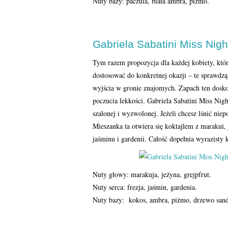
Nuty bazy: paczula, biała ambra, piżmo.
Gabriela Sabatini Miss Nig
Tym razem propozycja dla każdej kobiety, kt
dostosować do konkretnej okazji – te sprawdzą
wyjścia w gronie znajomych. Zapach ten doskon
poczucia lekkości. Gabriela Sabatini Miss Nig
szalonej i wyzwolonej. Jeżeli chcesz lśnić ni
Mieszanka ta otwiera się koktajlem z marakui, j
jaśminu i gardenii. Całość dopełnia wyrazisty
Nuty głowy: marakuja, jeżyna, grejpfrut.
Nuty serca: frezja, jaśmin, gardenia.
Nuty bazy: kokos, ambra, piżmo, drzewo san