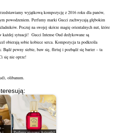
rzedstawiamy wyjątkową kompozycję z 2016 roku dla panów,
nym powodzeniem. Perfumy marki Gucci zachwycają głębokim
ładników. Poczuj na swojej skórze magię orientalnych nut, które
w każdej sytuacji! Gucci Intense Oud dedykowane są
l obierają sobie kobiece serca. Kompozycja ta podkreśla
Bądź pewny siebie, baw się, flirtuj i pozbądź się barier – ta
i się nie oprze!
ud), olibanum.
teresują:
m –
a i
Perfumy niszowe Astrophil