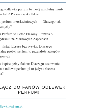
ego odlewka perfum to Twój absolutny must-
a lato? Porzuć ciężki flakon!
t perfum brzoskwiniowych — Dlaczego tak
 zmysły?
i Perfum vs Pełne Flakony: Prawda o
ędzaniu na Markowych Zapachach
j świat luksusu bez ryzyka: Dlaczego
nalne próbki perfum to przyszłość zakupów
chowych
 kupisz pełny flakon: Dlaczego testowanie
m z odlewkiperfum.pl to jedyna słuszna
ja?
ŁĄCZ DO FANÓW ODLEWEK
PERFUM!
lewkiPerfum.pl