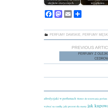
olejków eterycznych.…
wyjątkowa…
Fa
M
E
S
ce
as
m
ha
bo
to
ail
re
ok
do
PERFUMY DAMSKIE
,
PERFUMY MĘSK
n
Post
PREVIOUS ARTI
navigation
PERFUMY Z OLEJK
CEDRO
afrodyzjaki w perfumach
blotter do testowania perfum
jak kupow
wybrać na randkę
jaki prezent dla mamy