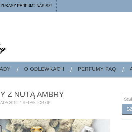
SZUKASZ PERFUM? NAPISZ!
ADY
O ODLEWKACH
PERFUMY FAQ
Y Z NUTĄ AMBRY
Searc
for:
PADA 2019
REDAKTOR OP