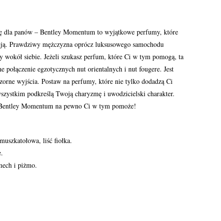
 dla panów – Bentley Momentum to wyjątkowe perfumy, które
ncją. Prawdziwy mężczyzna oprócz luksusowego samochodu
 wokół siebie. Jeżeli szukasz perfum, które Ci w tym pomogą, ta
ne połączenie egzotycznych nut orientalnych i nut fougere. Jest
czorne wyjścia. Postaw na perfumy, które nie tylko dodadzą Ci
 wszystkim podkreślą Twoją charyzmę i uwodzicielski charakter.
ą – Bentley Momentum na pewno Ci w tym pomoże!
uszkatołowa, liść fiołka.
.
mech i piżmo.