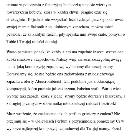
aromat w połączeniu z fantazyjną buteleczką staje się wiernym
towarzyszem kobiety, która w każdej chwili pragnie czuć się
atrakcyjnie. To jednak nie wszystko! Jeżeli zdecydujesz się podarować
swojej mamie flakonik z jej ulubionym zapachem, możesz mieć
pewność, że za każdym razem, gdy spryska nim swoje ciało, pomyśli o
Tobie i Twojej miłości do niej.
Warto pamiętać jednak, że każdy z nas ma zupełnie inaczej wyczulone
kubki smakowe i zapachowe. Należy więc zwrócić szczególną uwagę
na to, jaką kompozycję zapachową wybieramy dla naszej mamy.
Domyślamy się, że nie będzie ona zadowolona z młodzieżowego
zapachu z oferty Abercrombie&Fitch, podobnie jak z odurzającej
kompozycji, która pachnie jak zakurzona, babcina szafa. Warto więc
wybrać taki zapach, który z jednej strony będzie dojrzały i klasyczny, a
z drugiej przemyci w sobie nutkę młodzieńczej radości i beztroski.
Masz wrażenie, że znalezienie takich perfum graniczy z cudem? Nie
przejmuj się – w Odlewkach Perfum z przyjemnością pomożemy Ci w
wyborze najlepszej kompozycji zapachowej dla Twojej mamy. Przed