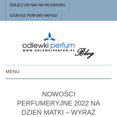
DOŁĄCZ DO NAS NA FACEBOOKU
SZUKASZ PERFUM? NAPISZ!
MENU
STRONA GŁÓWNA
NOWOŚCI
PORADY
PERFUMERYJNE 2022 NA
DZIEŃ MATKI – WYRAŹ
O ODLEWKACH