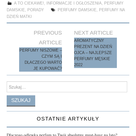
ok
do
A TO CIEKAWE!
,
INFORMACJE I OGŁOSZENIA
,
PERFUMY
DAMSKIE
,
PORADY
PERFUMY DAMSKIE
,
PERFUMY NA
n
DZIEŃ MATKI
Post
PREVIOUS
NEXT ARTICLE
navigation
AROMATYCZNY
ARTICLE
PREZENT NA DZIEŃ
PERFUMY NISZOWE –
OJCA – NAJLEPSZE
CZYM SĄ I
PERFUMY MĘSKIE
DLACZEGO WARTO
2022
JE KUPOWAĆ?
Search
for:
OSTATNIE ARTYKUŁY
Dlaczego odlewka perfum to Twój absolutny must-have na lato?