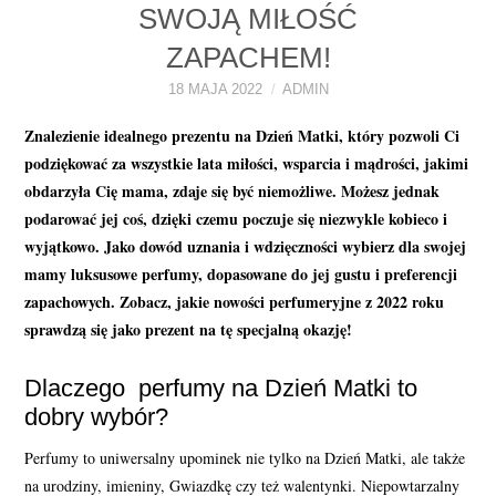
SWOJĄ MIŁOŚĆ
PERFUMY FAQ
ZAPACHEM!
A TO CIEKAWE!
18 MAJA 2022
ADMIN
Znalezienie idealnego prezentu na Dzień Matki, który pozwoli Ci
SKLEP
podziękować za wszystkie lata miłości, wsparcia i mądrości, jakimi
obdarzyła Cię mama, zdaje się być niemożliwe. Możesz jednak
podarować jej coś, dzięki czemu poczuje się niezwykle kobieco i
wyjątkowo. Jako dowód uznania i wdzięczności wybierz dla swojej
mamy luksusowe perfumy, dopasowane do jej gustu i preferencji
zapachowych. Zobacz, jakie nowości perfumeryjne z 2022 roku
sprawdzą się jako prezent na tę specjalną okazję!
Dlaczego perfumy na Dzień Matki to
dobry wybór?
Perfumy to uniwersalny upominek nie tylko na Dzień Matki, ale także
na urodziny, imieniny, Gwiazdkę czy też walentynki. Niepowtarzalny