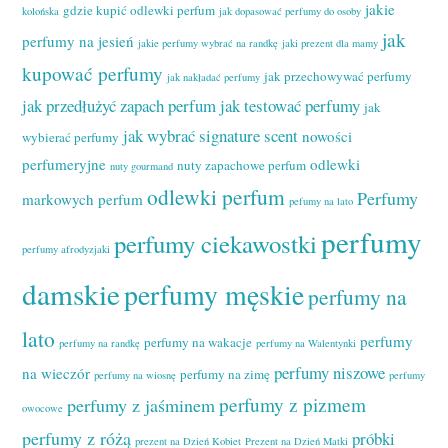
jakie
gdzie kupić odlewki perfum
kolońska
jak dopasować perfumy do osoby
jak
perfumy na jesień
jakie perfumy wybrać na randkę
jaki prezent dla mamy
kupować perfumy
jak przechowywać perfumy
jak nakładać perfumy
jak przedłużyć zapach perfum
jak testować perfumy
jak
jak wybrać signature scent
nowości
wybierać perfumy
perfumeryjne
odlewki
nuty zapachowe perfum
nuty gourmand
odlewki perfum
Perfumy
markowych perfum
pefumy na lato
perfumy
perfumy ciekawostki
perfumy afrodyzjaki
damskie
perfumy męskie
perfumy na
lato
perfumy
perfumy na wakacje
perfumy na randkę
perfumy na Walentynki
perfumy niszowe
na wieczór
perfumy na zimę
perfumy na wiosnę
perfumy
perfumy z pizmem
perfumy z jaśminem
owocowe
perfumy z różą
próbki
prezent na Dzień Kobiet
Prezent na Dzień Matki