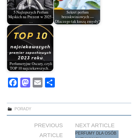
5 Najlepszych Perfum
Sekret perfum
Męskich na Prezent w 2025 -
brzoskwiniowych —
…
Dlaczego tak kuszą zmysły?
Perfumeryjne Oscary, czyli
TOP 10 najciekawszych…
Fa
M
E
S
ce
as
m
ha
bo
to
ail
re
ok
do
PORADY
n
Post
PREVIOUS
NEXT ARTICLE
navigation
PERFUMY DLA OSÓB
ARTICLE