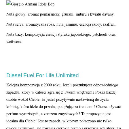
Nuta głowy: aromat pomarańczy, gruszki, imbiru i kwiatu davany.
Nuta serca: aromatyczna róża, nuta jaśminu, esencja skóry, szafran.
Nuta bazy: kompozycja esencji styraku japońskiego, patchouli oraz
wetiweru.
Diesel Fuel For Life Unlimited
Kolejna kompozycja z 2009 roku. Jeżeli poszukujesz odpowiedniego
zapachu, który w całości zgra się z Twoim wnętrzem? Pokaż każdej
osobie wokół Ciebie, że jesteś pozytywnie nastawioną do życia
kobietą, która idzie do przodu, podążając za trendami! Chcesz używać
perfum wyrazistych, a zarazem zmysłowych? Ta propozycja jest
idealna dla Ciebie! Jest to zapach, w którym połączono nie tylko
owoce cytrusowe, ale również cierpkie piżmo i orzeźwiający aloes. To