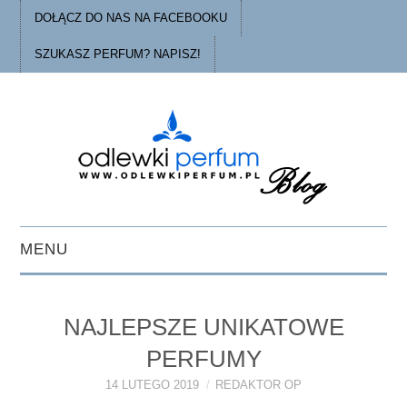
DOŁĄCZ DO NAS NA FACEBOOKU
SZUKASZ PERFUM? NAPISZ!
MENU
STRONA GŁÓWNA
NAJLEPSZE UNIKATOWE
PORADY
PERFUMY
O ODLEWKACH
14 LUTEGO 2019
REDAKTOR OP