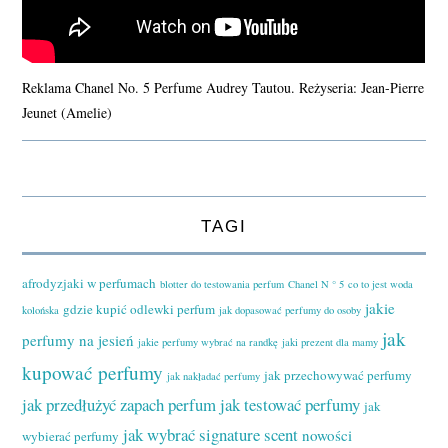
Reklama Chanel No. 5 Perfume Audrey Tautou. Reżyseria: Jean-Pierre
Jeunet (Amelie)
TAGI
afrodyzjaki w perfumach
blotter do testowania perfum
Chanel N ° 5
co to jest woda
jakie
gdzie kupić odlewki perfum
kolońska
jak dopasować perfumy do osoby
jak
perfumy na jesień
jakie perfumy wybrać na randkę
jaki prezent dla mamy
kupować perfumy
jak przechowywać perfumy
jak nakładać perfumy
jak przedłużyć zapach perfum
jak testować perfumy
jak
jak wybrać signature scent
nowości
wybierać perfumy