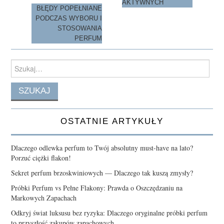
AKTYWNYCH
BŁĘDY POPEŁNIANE
PODCZAS WYBORU I
STOSOWANIA
PERFUM
Search
for:
OSTATNIE ARTYKUŁY
Dlaczego odlewka perfum to Twój absolutny must-have na lato?
Porzuć ciężki flakon!
Sekret perfum brzoskwiniowych — Dlaczego tak kuszą zmysły?
Próbki Perfum vs Pełne Flakony: Prawda o Oszczędzaniu na
Markowych Zapachach
Odkryj świat luksusu bez ryzyka: Dlaczego oryginalne próbki perfum
to przyszłość zakupów zapachowych