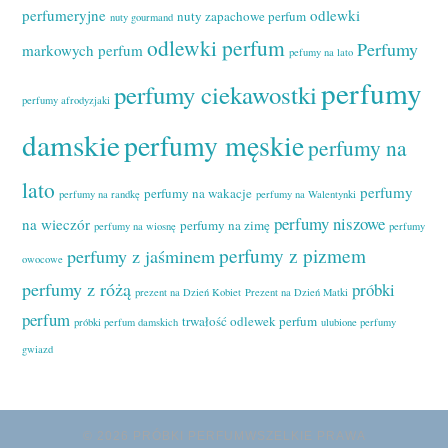
perfumeryjne
odlewki
nuty zapachowe perfum
nuty gourmand
odlewki perfum
Perfumy
markowych perfum
pefumy na lato
perfumy
perfumy ciekawostki
perfumy afrodyzjaki
damskie
perfumy męskie
perfumy na
lato
perfumy
perfumy na wakacje
perfumy na randkę
perfumy na Walentynki
perfumy niszowe
na wieczór
perfumy na zimę
perfumy na wiosnę
perfumy
perfumy z pizmem
perfumy z jaśminem
owocowe
perfumy z różą
próbki
prezent na Dzień Kobiet
Prezent na Dzień Matki
perfum
trwałość odlewek perfum
próbki perfum damskich
ulubione perfumy
gwiazd
© 2026 PRÓBKI PERFUMWSZELKIE PRAWA