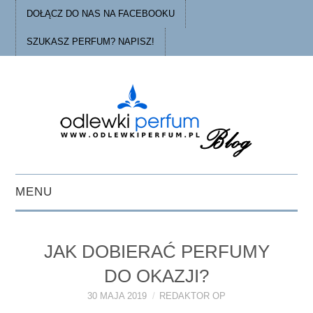
DOŁĄCZ DO NAS NA FACEBOOKU
SZUKASZ PERFUM? NAPISZ!
MENU
STRONA GŁÓWNA
JAK DOBIERAĆ PERFUMY
PORADY
DO OKAZJI?
O ODLEWKACH
30 MAJA 2019
REDAKTOR OP