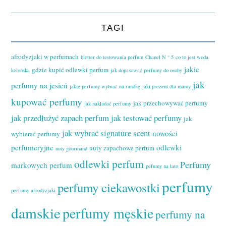
TAGI
afrodyzjaki w perfumach
blotter do testowania perfum
Chanel N ° 5
co to jest woda
jakie
gdzie kupić odlewki perfum
kolońska
jak dopasować perfumy do osoby
jak
perfumy na jesień
jakie perfumy wybrać na randkę
jaki prezent dla mamy
kupować perfumy
jak przechowywać perfumy
jak nakładać perfumy
jak przedłużyć zapach perfum
jak testować perfumy
jak
jak wybrać signature scent
nowości
wybierać perfumy
perfumeryjne
odlewki
nuty zapachowe perfum
nuty gourmand
odlewki perfum
Perfumy
markowych perfum
pefumy na lato
perfumy
perfumy ciekawostki
perfumy afrodyzjaki
damskie
perfumy męskie
perfumy na