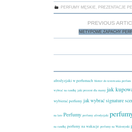
bo
to
ail
re
ok
do
PERFUMY MĘSKIE
,
PREZENTACJE P
n
Post
PREVIOUS ARTI
navigation
NIETYPOWE ZAPACHY PER
afrodyzjaki w perfumach
blotter do testowania perfum
jak kupow
wybrać na randkę
jaki prezent dla mamy
jak wybrać signature sce
wybierać perfumy
perfumy
Perfumy
na lato
perfumy afrodyzjaki
perfumy na wakacje
na randkę
perfumy na Walentynki