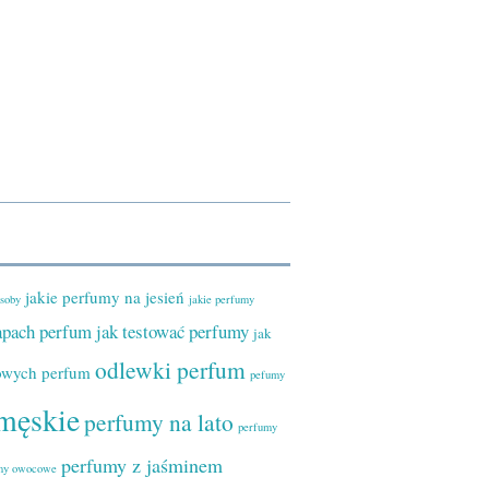
jakie perfumy na jesień
osoby
jakie perfumy
zapach perfum
jak testować perfumy
jak
odlewki perfum
owych perfum
pefumy
męskie
perfumy na lato
perfumy
perfumy z jaśminem
my owocowe