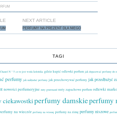
ERFUM
CLE
NEXT ARTICLE
FUM
PERFUMY NA PREZENT DLA NIEGO
TAGI
gdzie kupić odlewki perfum
Chanel N ° 5
co to jest woda kolońska
jak dopasować perfumy do 
ać perfumy
jak przedłużyć 
jak przechowywać perfumy
jak nakładać perfumy
nt
nowości perfumeryjne
odlewki mark
nuty zapachowe perfum
nuty gourmand
perfumy damskie
perfumy 
 ciekawostki
perfumy niszowe
perfumy na wieczór
perfumy na zimę
perfumy na wiosnę
perfu