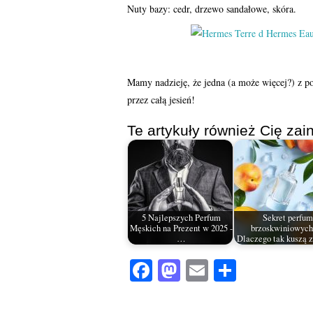
Nuty bazy: cedr, drzewo sandałowe, skóra.
Mamy nadzieję, że jedna (a może więcej?) z po
przez całą jesień!
Te artykuły również Cię zain
5 Najlepszych Perfum
Sekret perfum
Męskich na Prezent w 2025 -
brzoskwiniowyc
…
Dlaczego tak kuszą 
Fa
M
E
S
ce
as
m
ha