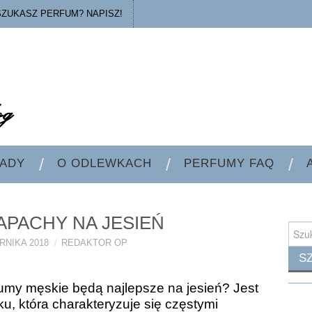
SZUKASZ PERFUM? NAPISZ!
ADY
O ODLEWKACH
PERFUMY FAQ
APACHY NA JESIEŃ
Searc
for:
RNIKA 2018
REDAKTOR OP
rfumy męskie będą najlepsze na jesień? Jest
u, która charakteryzuje się częstymi