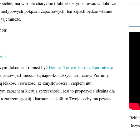
y siebie, ma w sobie charyzmę i lubi eksperymentować w doborze
, nietypowych połączeń zapachowych, ten zapach będzie właśnie
 tajemnicze.
mbir.
owym flakonie? To musi być
Hermes Terre d Hermes Eau Intense
 panów jest mieszanką najdoskonalszych aromatów. Perfumy
ą lekkość i świeżość, ze zmysłowością i ciepłem nut
ym zapachem kierują sprzeczności, jest to propozycja idealna dla
 a zarazem spokój i harmonia – jeśli to Twoje cechy, na pewno
Rekla
Reżys