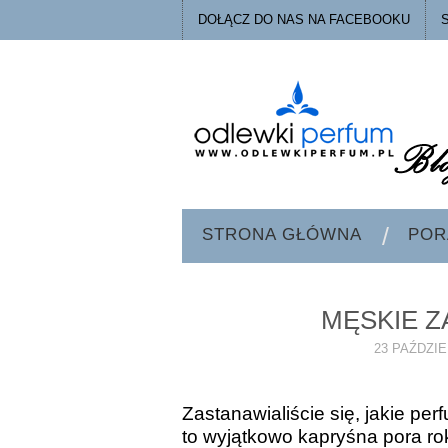
DOŁĄCZ DO NAS NA FACEBOOKU
STRONA GŁÓWNA
POR
MĘSKIE Z
23 PAŹDZIE
Zastanawialiście się, jakie pe
to wyjątkowo kapryśna pora rok