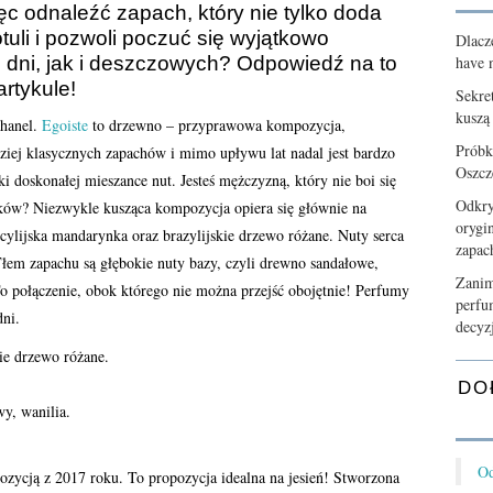
 odnaleźć zapach, który nie tylko doda
tuli i pozwoli poczuć się wyjątkowo
Dlacz
dni, jak i deszczowych? Odpowiedź na to
have n
rtykule!
Sekre
kuszą
hanel.
Egoiste
to drzewno – przyprawowa kompozycja,
Próbk
ziej klasycznych zapachów i mimo upływu lat nadal jest bardzo
Oszcz
i doskonałej mieszance nut. Jesteś mężczyzną, który nie boi się
Odkry
ów? Niezwykle kusząca kompozycja opiera się głównie na
orygi
ylijska mandarynka oraz brazylijskie drzewo różane. Nuty serca
zapa
Tłem zapachu są głębokie nuty bazy, czyli drewno sandałowe,
Zanim
To połączenie, obok którego nie można przejść obojętnie! Perfumy
perfu
dni.
decyz
ie drzewo różane.
DO
y, wanilia.
Od
zycją z 2017 roku. To propozycja idealna na jesień! Stworzona