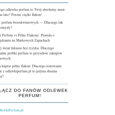
ego odlewka perfum to Twój absolutny must-
a lato? Porzuć ciężki flakon!
t perfum brzoskwiniowych — Dlaczego tak
 zmysły?
i Perfum vs Pełne Flakony: Prawda o
ędzaniu na Markowych Zapachach
j świat luksusu bez ryzyka: Dlaczego
nalne próbki perfum to przyszłość zakupów
chowych
 kupisz pełny flakon: Dlaczego testowanie
m z odlewkiperfum.pl to jedyna słuszna
ja?
ŁĄCZ DO FANÓW ODLEWEK
PERFUM!
lewkiPerfum.pl