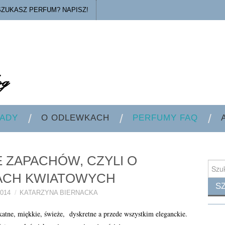
SZUKASZ PERFUM? NAPISZ!
ADY
O ODLEWKACH
PERFUMY FAQ
 ZAPACHÓW, CZYLI O
Searc
for:
ACH KWIATOWYCH
014
KATARZYNA BIERNACKA
katne, miękkie, świeże, dyskretne a przede wszystkim eleganckie.