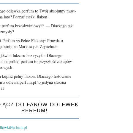
ego odlewka perfum to Twój absolutny must-
a lato? Porzuć ciężki flakon!
t perfum brzoskwiniowych — Dlaczego tak
 zmysły?
i Perfum vs Pełne Flakony: Prawda o
ędzaniu na Markowych Zapachach
j świat luksusu bez ryzyka: Dlaczego
nalne próbki perfum to przyszłość zakupów
chowych
 kupisz pełny flakon: Dlaczego testowanie
m z odlewkiperfum.pl to jedyna słuszna
ja?
ŁĄCZ DO FANÓW ODLEWEK
PERFUM!
lewkiPerfum.pl