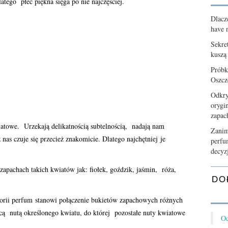
atego płeć piękna sięga po nie najczęściej.
Dlacz
have n
Sekre
kuszą
Próbk
Oszcz
Odkry
orygi
zapa
towe. Urzekają delikatnością subtelnością, nadają nam
Zanim
nas czuje się przecież znakomicie. Dlatego najchętniej je
perfu
decyz
zapachach takich kwiatów jak: fiołek, goździk, jaśmin, róża,
DO
orii perfum stanowi połączenie bukietów zapachowych różnych
cą nutą określonego kwiatu, do której pozostałe nuty kwiatowe
Od