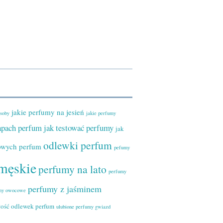
jakie perfumy na jesień
osoby
jakie perfumy
zapach perfum
jak testować perfumy
jak
odlewki perfum
owych perfum
pefumy
męskie
perfumy na lato
perfumy
perfumy z jaśminem
my owocowe
łość odlewek perfum
ulubione perfumy gwiazd