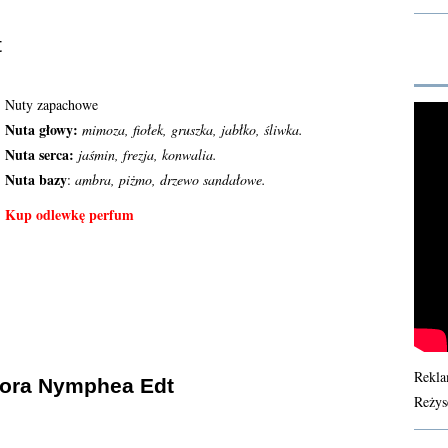
t
Nuty zapachowe
Nuta głowy:
mimoza, fiołek, gruszka, jabłko, śliwka.
Nuta serca:
jaśmin, frezja, konwalia.
Nuta bazy
:
ambra, piżmo, drzewo sandałowe.
Kup odlewkę perfum
Rekla
Flora Nymphea Edt
Reżys