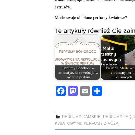
cytrusów.
Macie swoje ulubione perfumy kwiatowe?
Te artykuły również Cię zain
Perfumy Bohoboco –
Frederic Malle – o
aromatyczna rewolucja w
chrzestny perf
świecie perfum
luksusowych
Fa
M
E
S
ce
as
m
ha
bo
to
ail
re
ok
do
PERFUMY DAMSKIE
,
PERFUMY FAQ
,
KWIATOWYMI
,
PERFUMY Z RÓŻĄ
n