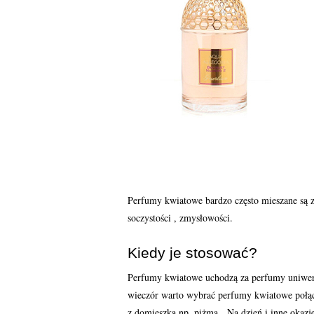
Perfumy kwiatowe bardzo często mieszane są 
soczystości , zmysłowości.
Kiedy je stosować?
Perfumy kwiatowe uchodzą za perfumy uniwersa
wieczór warto wybrać perfumy kwiatowe połą
z domieszką np. piżma. Na dzień i inne okazj