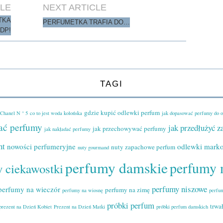
CLE
NEXT ARTICLE
TKA
PERFUMETKA TRAFIA DO…
DP!
TAGI
gdzie kupić odlewki perfum
Chanel N ° 5
co to jest woda kolońska
jak dopasować perfumy do 
ać perfumy
jak przedłużyć 
jak przechowywać perfumy
jak nakładać perfumy
nt
nowości perfumeryjne
odlewki mark
nuty zapachowe perfum
nuty gourmand
perfumy damskie
perfumy 
 ciekawostki
perfumy niszowe
perfumy na wieczór
perfumy na zimę
perfumy na wiosnę
perfu
próbki perfum
trwa
prezent na Dzień Kobiet
Prezent na Dzień Matki
próbki perfum damskich