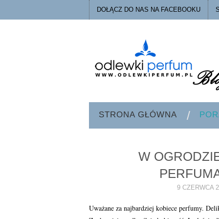
DOŁĄCZ DO NAS NA FACEBOOKU
STRONA GŁÓWNA
POR
W OGRODZIE
PERFUM
9 CZERWCA 2
Uważane za najbardziej kobiece perfumy. Deli