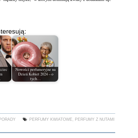
teresują:
jciec
Nowości perfumeryjne na
um
Dzień Kobiet 2024 – o
…
tych…
PORADY
PERFUMY KWIATOWE
,
PERFUMY Z NUTAMI