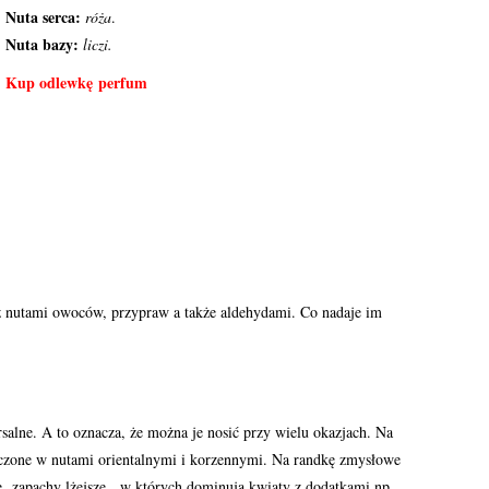
Nuta serca:
róża
.
Nuta bazy:
liczi.
Kup odlewkę perfum
z nutami owoców, przypraw a także aldehydami. Co nadaje im
lne. A to oznacza, że można je nosić przy wielu okazjach. Na
czone w nutami orientalnymi i korzennymi. Na randkę zmysłowe
e zapachy lżejsze, w których dominują kwiaty z dodatkami np.