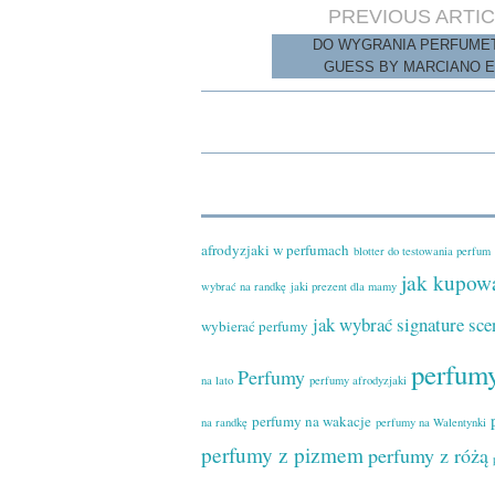
Post
PREVIOUS ARTI
navigation
DO WYGRANIA PERFUME
GUESS BY MARCIANO E
afrodyzjaki w perfumach
blotter do testowania perfum
jak kupow
wybrać na randkę
jaki prezent dla mamy
jak wybrać signature sce
wybierać perfumy
perfumy
Perfumy
na lato
perfumy afrodyzjaki
perfumy na wakacje
na randkę
perfumy na Walentynki
perfumy z pizmem
perfumy z różą