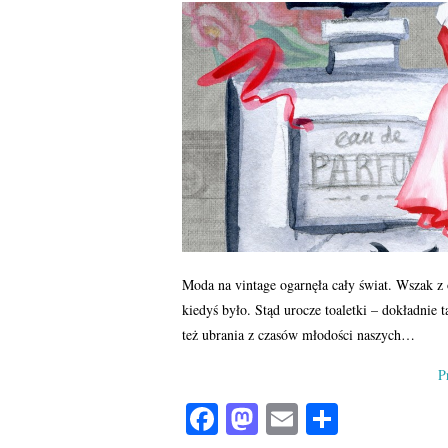
Moda na vintage ogarnęła cały świat. Wszak z
kiedyś było. Stąd urocze toaletki – dokładnie 
też ubrania z czasów młodości naszych…
P
Fa
M
E
S