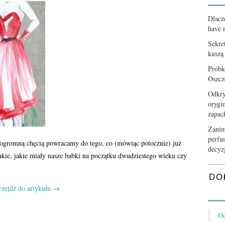
Dlacz
have n
Sekre
kuszą
Próbk
Oszcz
Odkry
orygi
zapa
Zanim
perfu
 ogromną chęcią powracamy do tego, co (mówiąc potocznie) już
decyz
takie, jakie miały nasze babki na początku dwudziestego wieku czy
DO
rzejdź do artykułu
→
Od