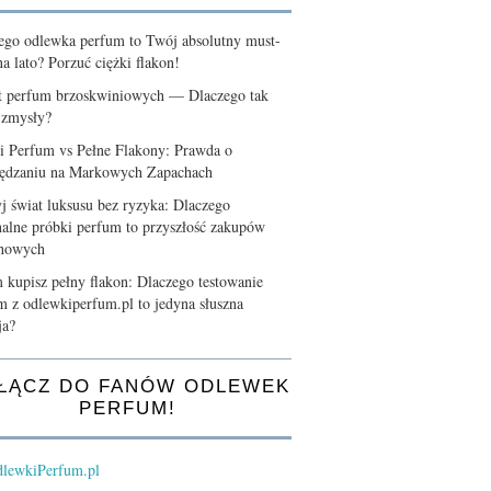
ego odlewka perfum to Twój absolutny must-
a lato? Porzuć ciężki flakon!
t perfum brzoskwiniowych — Dlaczego tak
 zmysły?
i Perfum vs Pełne Flakony: Prawda o
ędzaniu na Markowych Zapachach
j świat luksusu bez ryzyka: Dlaczego
nalne próbki perfum to przyszłość zakupów
chowych
 kupisz pełny flakon: Dlaczego testowanie
m z odlewkiperfum.pl to jedyna słuszna
ja?
ŁĄCZ DO FANÓW ODLEWEK
PERFUM!
lewkiPerfum.pl