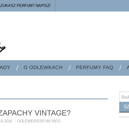
SZUKASZ PERFUM? NAPISZ!
ADY
O ODLEWKACH
PERFUMY FAQ
Searc
for:
 ZAPACHY VINTAGE?
A 2016
ODLEWKIPERFUM.INFO