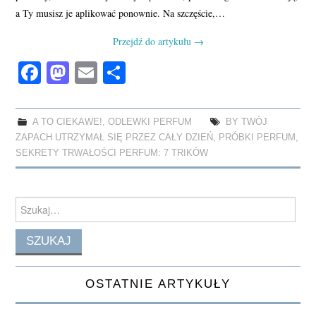
a Ty musisz je aplikować ponownie. Na szczęście,…
Przejdź do artykułu
→
Fa
M
E
S
ce
as
m
ha
bo
to
ail
re
A TO CIEKAWE!
,
ODLEWKI PERFUM
BY TWÓJ
ok
do
ZAPACH UTRZYMAŁ SIĘ PRZEZ CAŁY DZIEŃ
,
PRÓBKI PERFUM
,
n
SEKRETY TRWAŁOŚCI PERFUM: 7 TRIKÓW
Search
for:
OSTATNIE ARTYKUŁY