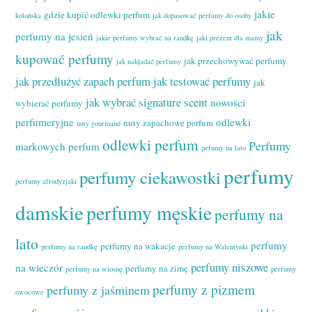
jakie
gdzie kupić odlewki perfum
kolońska
jak dopasować perfumy do osoby
jak
perfumy na jesień
jakie perfumy wybrać na randkę
jaki prezent dla mamy
kupować perfumy
jak przechowywać perfumy
jak nakładać perfumy
jak przedłużyć zapach perfum
jak testować perfumy
jak
jak wybrać signature scent
nowości
wybierać perfumy
perfumeryjne
odlewki
nuty zapachowe perfum
nuty gourmand
odlewki perfum
Perfumy
markowych perfum
pefumy na lato
perfumy
perfumy ciekawostki
perfumy afrodyzjaki
damskie
perfumy męskie
perfumy na
lato
perfumy
perfumy na wakacje
perfumy na randkę
perfumy na Walentynki
perfumy niszowe
na wieczór
perfumy na zimę
perfumy na wiosnę
perfumy
perfumy z pizmem
perfumy z jaśminem
owocowe