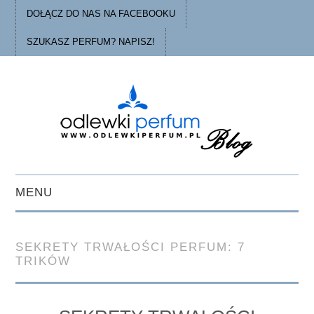
DOŁĄCZ DO NAS NA FACEBOOKU
SZUKASZ PERFUM? NAPISZ!
MENU
STRONA GŁÓWNA
SEKRETY TRWAŁOŚCI PERFUM: 7
TRIKÓW
PORADY
O ODLEWKACH