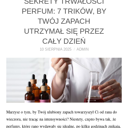
SEKRETY TRWAŁOŚCI
PERFUMY FAQ
PERFUM: 7 TRIKÓW, BY
TWÓJ ZAPACH
A TO CIEKAWE!
UTRZYMAŁ SIĘ PRZEZ
SKLEP
CAŁY DZIEŃ
10 SIERPNIA 2025
ADMIN
Marzysz o tym, by Twój ulubiony zapach towarzyszył Ci od rana do
wieczora, nie tracąc na intensywności? Niestety, często bywa tak, że
perfumy, które rano wydawały się idealne, po kilku godzinach znikają,