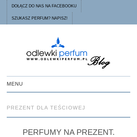
DOŁĄCZ DO NAS NA FACEBOOKU
SZUKASZ PERFUM? NAPISZ!
MENU
STRONA GŁÓWNA
PREZENT DLA TEŚCIOWEJ
PORADY
O ODLEWKACH
PERFUMY NA PREZENT.