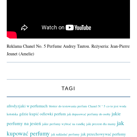
Reklama Chanel No. 5 Perfume Audrey Tautou. Reżyseria: Jean-Pierre
Jeunet (Amelie)
TAGI
afrodyzjaki w perfumach
blotter do testowania perfum
Chanel N ° 5
co to jest woda
jakie
gdzie kupić odlewki perfum
kolońska
jak dopasować perfumy do osoby
jak
perfumy na jesień
jakie perfumy wybrać na randkę
jaki prezent dla mamy
kupować perfumy
jak przechowywać perfumy
jak nakładać perfumy