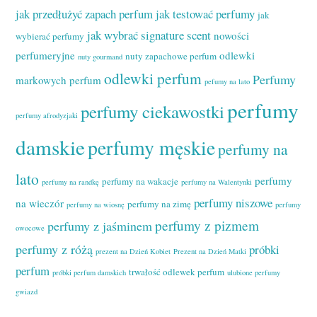
jak przedłużyć zapach perfum
jak testować perfumy
jak
jak wybrać signature scent
nowości
wybierać perfumy
perfumeryjne
odlewki
nuty zapachowe perfum
nuty gourmand
odlewki perfum
Perfumy
markowych perfum
pefumy na lato
perfumy
perfumy ciekawostki
perfumy afrodyzjaki
damskie
perfumy męskie
perfumy na
lato
perfumy
perfumy na wakacje
perfumy na randkę
perfumy na Walentynki
perfumy niszowe
na wieczór
perfumy na zimę
perfumy na wiosnę
perfumy
perfumy z pizmem
perfumy z jaśminem
owocowe
perfumy z różą
próbki
prezent na Dzień Kobiet
Prezent na Dzień Matki
perfum
trwałość odlewek perfum
próbki perfum damskich
ulubione perfumy
gwiazd