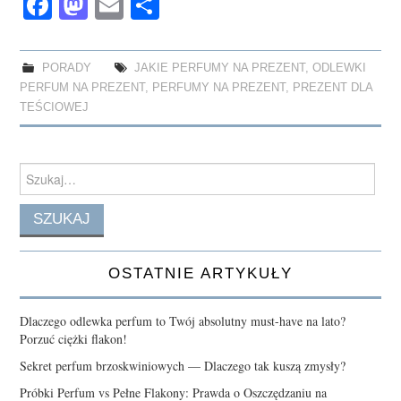
Fa
M
E
S
ce
as
m
ha
bo
to
ail
re
PORADY
JAKIE PERFUMY NA PREZENT
,
ODLEWKI
ok
do
PERFUM NA PREZENT
,
PERFUMY NA PREZENT
,
PREZENT DLA
n
TEŚCIOWEJ
Search
for:
OSTATNIE ARTYKUŁY
Dlaczego odlewka perfum to Twój absolutny must-have na lato?
Porzuć ciężki flakon!
Sekret perfum brzoskwiniowych — Dlaczego tak kuszą zmysły?
Próbki Perfum vs Pełne Flakony: Prawda o Oszczędzaniu na