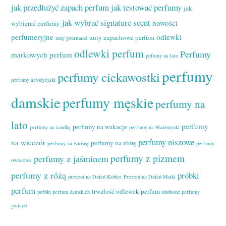
jak przedłużyć zapach perfum
jak testować perfumy
jak
jak wybrać signature scent
nowości
wybierać perfumy
perfumeryjne
odlewki
nuty zapachowe perfum
nuty gourmand
odlewki perfum
Perfumy
markowych perfum
pefumy na lato
perfumy
perfumy ciekawostki
perfumy afrodyzjaki
damskie
perfumy męskie
perfumy na
lato
perfumy
perfumy na wakacje
perfumy na randkę
perfumy na Walentynki
perfumy niszowe
na wieczór
perfumy na zimę
perfumy na wiosnę
perfumy
perfumy z pizmem
perfumy z jaśminem
owocowe
perfumy z różą
próbki
prezent na Dzień Kobiet
Prezent na Dzień Matki
perfum
trwałość odlewek perfum
próbki perfum damskich
ulubione perfumy
gwiazd