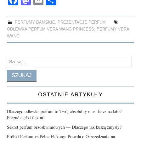
Fa
M
E
S
ce
as
m
ha
bo
to
ail
re
PERFUMY DAMSKIE
,
PREZENTACJE PERFUM
ok
do
ODLEWKA PERFUM VERA WANG PRINCESS
,
PERFUMY VERA
n
WANG
Search
for:
OSTATNIE ARTYKUŁY
Dlaczego odlewka perfum to Twój absolutny must-have na lato?
Porzuć ciężki flakon!
Sekret perfum brzoskwiniowych — Dlaczego tak kuszą zmysły?
Próbki Perfum vs Pełne Flakony: Prawda o Oszczędzaniu na