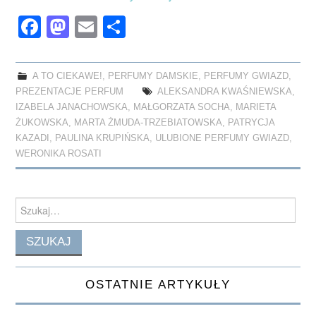
Fa
M
E
S
ce
as
m
ha
bo
to
ail
re
A TO CIEKAWE!
,
PERFUMY DAMSKIE
,
PERFUMY GWIAZD
,
ok
do
PREZENTACJE PERFUM
ALEKSANDRA KWAŚNIEWSKA
,
n
IZABELA JANACHOWSKA
,
MAŁGORZATA SOCHA
,
MARIETA
ŻUKOWSKA
,
MARTA ŻMUDA-TRZEBIATOWSKA
,
PATRYCJA
KAZADI
,
PAULINA KRUPIŃSKA
,
ULUBIONE PERFUMY GWIAZD
,
WERONIKA ROSATI
Search
for:
OSTATNIE ARTYKUŁY