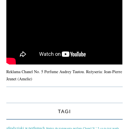
Reklama Chanel No. 5 Perfume Audrey Tautou. Reżyseria: Jean-Pierre
Jeunet (Amelie)
TAGI
afrodyzjaki w perfumach
blotter do testowania perfum
Chanel N ° 5
co to jest woda