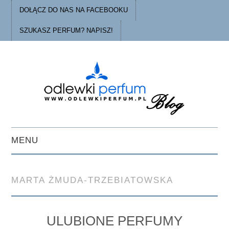
DOŁĄCZ DO NAS NA FACEBOOKU
SZUKASZ PERFUM? NAPISZ!
MENU
STRONA GŁÓWNA
MARTA ŻMUDA-TRZEBIATOWSKA
PORADY
O ODLEWKACH
ULUBIONE PERFUMY