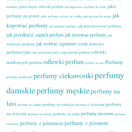
jakie
gdzie kupić odlewki perfum
kolońska
jak dopasować perfumy do osoby
jak
perfumy na jesień
jakie perfumy wybrać na randkę
jaki prezent dla mamy
kupować perfumy
jak przechowywać perfumy
jak nakładać perfumy
jak przedłużyć zapach perfum
jak testować perfumy
jak
jak wybrać signature scent
nowości
wybierać perfumy
perfumeryjne
odlewki
nuty zapachowe perfum
nuty gourmand
odlewki perfum
Perfumy
markowych perfum
pefumy na lato
perfumy
perfumy ciekawostki
perfumy afrodyzjaki
damskie
perfumy męskie
perfumy na
lato
perfumy
perfumy na wakacje
perfumy na randkę
perfumy na Walentynki
perfumy niszowe
na wieczór
perfumy na zimę
perfumy na wiosnę
perfumy
perfumy z pizmem
perfumy z jaśminem
owocowe