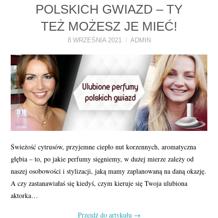
POLSKICH GWIAZD – TY
PERFUMY FAQ
TEŻ MOŻESZ JE MIEĆ!
A TO CIEKAWE!
8 WRZEŚNIA 2021
ADMIN
SKLEP
Świeżość cytrusów, przyjemne ciepło nut korzennych, aromatyczna
głębia – to, po jakie perfumy sięgniemy, w dużej mierze zależy od
naszej osobowości i stylizacji, jaką mamy zaplanowaną na daną okazję.
A czy zastanawiałaś się kiedyś, czym kieruje się Twoja ulubiona
aktorka…
Przejdź do artykułu
→