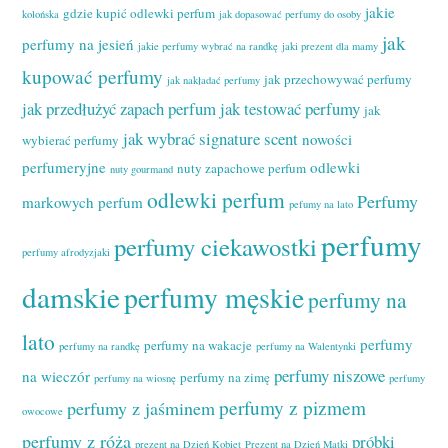
jakie
gdzie kupić odlewki perfum
kolońska
jak dopasować perfumy do osoby
jak
perfumy na jesień
jakie perfumy wybrać na randkę
jaki prezent dla mamy
kupować perfumy
jak przechowywać perfumy
jak nakładać perfumy
jak przedłużyć zapach perfum
jak testować perfumy
jak
jak wybrać signature scent
nowości
wybierać perfumy
perfumeryjne
odlewki
nuty zapachowe perfum
nuty gourmand
odlewki perfum
Perfumy
markowych perfum
pefumy na lato
perfumy
perfumy ciekawostki
perfumy afrodyzjaki
damskie
perfumy męskie
perfumy na
lato
perfumy
perfumy na wakacje
perfumy na randkę
perfumy na Walentynki
perfumy niszowe
na wieczór
perfumy na zimę
perfumy na wiosnę
perfumy
perfumy z pizmem
perfumy z jaśminem
owocowe
perfumy z różą
próbki
prezent na Dzień Kobiet
Prezent na Dzień Matki