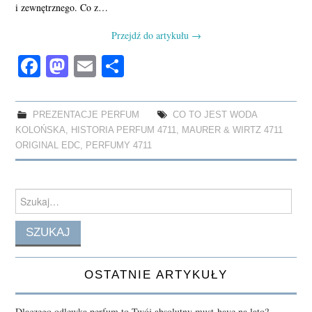
i zewnętrznego. Co z…
Przejdź do artykułu
→
Fa
M
E
S
ce
as
m
ha
bo
to
ail
re
PREZENTACJE PERFUM
CO TO JEST WODA
ok
do
KOLOŃSKA
,
HISTORIA PERFUM 4711
,
MAURER & WIRTZ 4711
n
ORIGINAL EDC
,
PERFUMY 4711
Search
for:
OSTATNIE ARTYKUŁY
Dlaczego odlewka perfum to Twój absolutny must-have na lato?