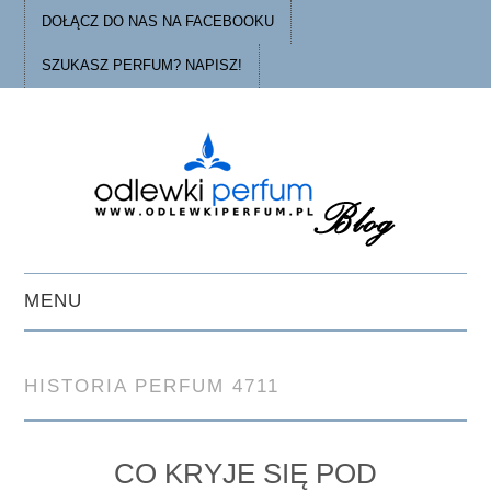
DOŁĄCZ DO NAS NA FACEBOOKU
SZUKASZ PERFUM? NAPISZ!
MENU
STRONA GŁÓWNA
HISTORIA PERFUM 4711
PORADY
O ODLEWKACH
CO KRYJE SIĘ POD