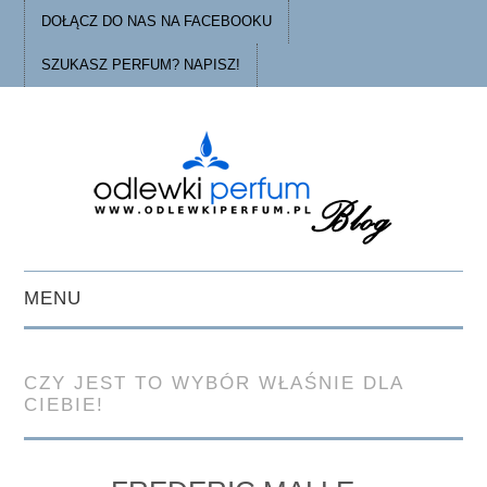
DOŁĄCZ DO NAS NA FACEBOOKU
SZUKASZ PERFUM? NAPISZ!
MENU
STRONA GŁÓWNA
CZY JEST TO WYBÓR WŁAŚNIE DLA
CIEBIE!
PORADY
O ODLEWKACH