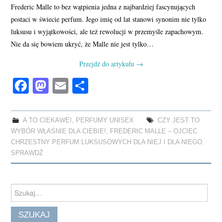
Frederic Malle to bez wątpienia jedna z najbardziej fascynujących
postaci w świecie perfum. Jego imię od lat stanowi synonim nie tylko
luksusu i wyjątkowości, ale też rewolucji w przemyśle zapachowym.
Nie da się bowiem ukryć, że Malle nie jest tylko…
Przejdź do artykułu
→
Fa
M
E
S
ce
as
m
ha
bo
to
ail
re
A TO CIEKAWE!
,
PERFUMY UNISEX
CZY JEST TO
ok
do
WYBÓR WŁAŚNIE DLA CIEBIE!
,
FREDERIC MALLE – OJCIEC
n
CHRZESTNY PERFUM LUKSUSOWYCH DLA NIEJ I DLA NIEGO.
SPRAWDŹ
Search
for: