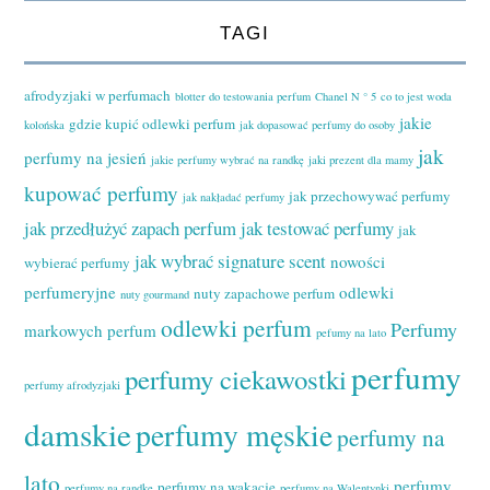
TAGI
afrodyzjaki w perfumach
blotter do testowania perfum
Chanel N ° 5
co to jest woda
jakie
gdzie kupić odlewki perfum
kolońska
jak dopasować perfumy do osoby
jak
perfumy na jesień
jakie perfumy wybrać na randkę
jaki prezent dla mamy
kupować perfumy
jak przechowywać perfumy
jak nakładać perfumy
jak przedłużyć zapach perfum
jak testować perfumy
jak
jak wybrać signature scent
nowości
wybierać perfumy
perfumeryjne
odlewki
nuty zapachowe perfum
nuty gourmand
odlewki perfum
Perfumy
markowych perfum
pefumy na lato
perfumy
perfumy ciekawostki
perfumy afrodyzjaki
damskie
perfumy męskie
perfumy na
lato
perfumy
perfumy na wakacje
perfumy na randkę
perfumy na Walentynki