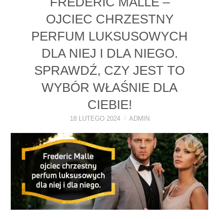
FREDERIC MALLE –
PERFUMY FAQ
OJCIEC CHRZESTNY
PERFUM LUKSUSOWYCH
A TO CIEKAWE!
DLA NIEJ I DLA NIEGO.
SKLEP
SPRAWDŹ, CZY JEST TO
WYBÓR WŁAŚNIE DLA
CIEBIE!
18 LUTEGO 2024
ADMIN