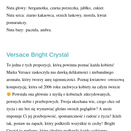
Nuta głowy: bergamotka, czarna porzeczka, jabłko, cukier.
Nuta serca: ziarno kakaowca, orzech laskowy, morela, kwiat
pomarańczy.
Nuta bazy: paczula, ambra.
Versace Bright Crystal
To jedna z tych propozycji, którą powinna poznać każda kobieta!
Marka Versace zaskoczyła nas dawką delikatności i niebanalnego
aromatu, który tworzy aurę tajemniczości. Poznaj kwiatowo -owocową
kompozycję, która od 2006 roku zachwyca kobiety na całym świecie
Powstała ona głównie z myślą o kobietach zdecydowanych,
pewnych siebie i przebojowych. Twoja ukochana wie, czego chce od
życia i nie boi się wymawiać głośno swoich poglądów? A może
imponuje Ci jej przebojowość, spontaniczność i radość z życia? Jeżeli
tak, postaw na zapach, który podkreśli wszystkie te cechy! Bright
Crystal to perfumy, które idealnie podkreślą każdą codzienną