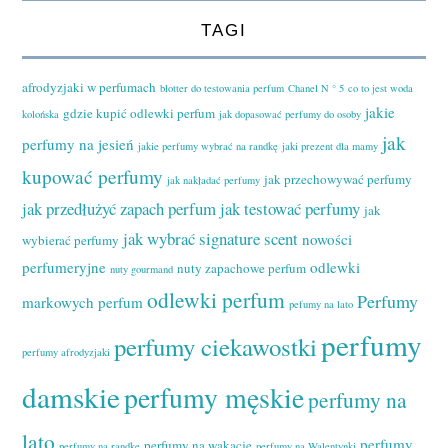
TAGI
afrodyzjaki w perfumach
blotter do testowania perfum
Chanel N ° 5
co to jest woda
jakie
gdzie kupić odlewki perfum
kolońska
jak dopasować perfumy do osoby
jak
perfumy na jesień
jakie perfumy wybrać na randkę
jaki prezent dla mamy
kupować perfumy
jak przechowywać perfumy
jak nakładać perfumy
jak przedłużyć zapach perfum
jak testować perfumy
jak
jak wybrać signature scent
nowości
wybierać perfumy
perfumeryjne
odlewki
nuty zapachowe perfum
nuty gourmand
odlewki perfum
Perfumy
markowych perfum
pefumy na lato
perfumy
perfumy ciekawostki
perfumy afrodyzjaki
damskie
perfumy męskie
perfumy na
lato
perfumy
perfumy na wakacje
perfumy na randkę
perfumy na Walentynki