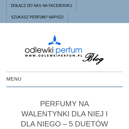
DOŁĄCZ DO NAS NA FACEBOOKU
SZUKASZ PERFUM? NAPISZ!
MENU
STRONA GŁÓWNA
PERFUMY NA
PORADY
WALENTYNKI DLA NIEJ I
DLA NIEGO – 5 DUETÓW
O ODLEWKACH