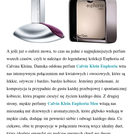
A jeśli już o euforii mowa, to czas na jedne z najpiękniejszych perfum
wszech czasów, czyli te należące do legendarnej kolekcji Euphoria od
Calvin Klein Euphoria
Calvina Kleina. Damska odsłona perfum
wita
nas intensywnym połączeniem nut kwiatowych i owocowych, które są
lekkie, ożywcze i bardzo, bardzo kobiece. Jesteśmy przekonani, że
kompozycja ta przypadnie do gustu każdej przebojowej i spontanicznej
kobiecie, która pragnie cieszyć się życiem każdego dnia. Z drugiej
Calvin Klein Euphoria Men
strony, męskie perfumy
witają nas
mieszanką nut drzewnych i aromatycznych, które głęboko wnikają w
męskie ciała, dodając im pewności siebie i odwagi każdego dnia. Co
ciekawe, obie te propozycje w połączeniu tworzą wręcz idealny duet,
który idealnie sprawdzi się podczas upojnych chwil we dwoje.