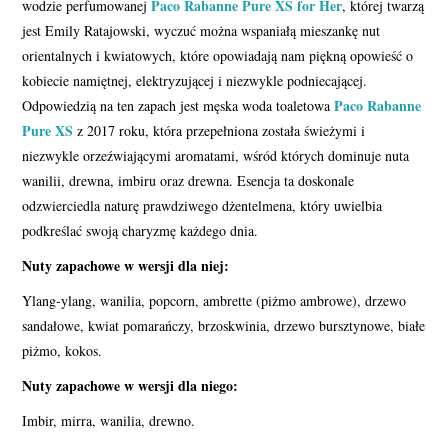
Paco Rabanne Pure XS for Her
wodzie perfumowanej
, której twarzą
jest Emily Ratajowski, wyczuć można wspaniałą mieszankę nut
orientalnych i kwiatowych, które opowiadają nam piękną opowieść o
kobiecie namiętnej, elektryzującej i niezwykle podniecającej.
Paco Rabanne
Odpowiedzią na ten zapach jest męska woda toaletowa
Pure XS
z 2017 roku, która przepełniona została świeżymi i
niezwykle orzeźwiającymi aromatami, wśród których dominuje nuta
wanilii, drewna, imbiru oraz drewna. Esencja ta doskonale
odzwierciedla naturę prawdziwego dżentelmena, który uwielbia
podkreślać swoją charyzmę każdego dnia.
Nuty zapachowe w wersji dla niej:
Ylang-ylang, wanilia, popcorn, ambrette (piżmo ambrowe), drzewo
sandałowe, kwiat pomarańczy, brzoskwinia, drzewo bursztynowe, białe
piżmo, kokos.
Nuty zapachowe w wersji dla niego:
Imbir, mirra, wanilia, drewno.