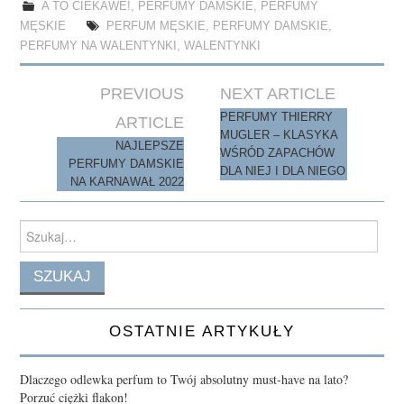
ok
do
A TO CIEKAWE!
,
PERFUMY DAMSKIE
,
PERFUMY
MĘSKIE
PERFUM MĘSKIE
,
PERFUMY DAMSKIE
,
n
PERFUMY NA WALENTYNKI
,
WALENTYNKI
Post
PREVIOUS
NEXT ARTICLE
navigation
PERFUMY THIERRY
ARTICLE
MUGLER – KLASYKA
NAJLEPSZE
WŚRÓD ZAPACHÓW
PERFUMY DAMSKIE
DLA NIEJ I DLA NIEGO
NA KARNAWAŁ 2022
Search
for:
OSTATNIE ARTYKUŁY
Dlaczego odlewka perfum to Twój absolutny must-have na lato?
Porzuć ciężki flakon!