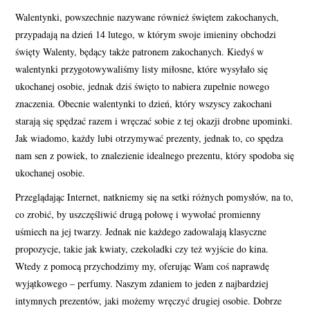
Walentynki, powszechnie nazywane również świętem zakochanych,
przypadają na dzień 14 lutego, w którym swoje imieniny obchodzi
święty Walenty, będący także patronem zakochanych. Kiedyś w
walentynki przygotowywaliśmy listy miłosne, które wysyłało się
ukochanej osobie, jednak dziś święto to nabiera zupełnie nowego
znaczenia. Obecnie walentynki to dzień, który wszyscy zakochani
starają się spędzać razem i wręczać sobie z tej okazji drobne upominki.
Jak wiadomo, każdy lubi otrzymywać prezenty, jednak to, co spędza
nam sen z powiek, to znalezienie idealnego prezentu, który spodoba się
ukochanej osobie.
Przeglądając Internet, natkniemy się na setki różnych pomysłów, na to,
co zrobić, by uszczęśliwić drugą połowę i wywołać promienny
uśmiech na jej twarzy. Jednak nie każdego zadowalają klasyczne
propozycje, takie jak kwiaty, czekoladki czy też wyjście do kina.
Wtedy z pomocą przychodzimy my, oferując Wam coś naprawdę
wyjątkowego – perfumy. Naszym zdaniem to jeden z najbardziej
intymnych prezentów, jaki możemy wręczyć drugiej osobie. Dobrze