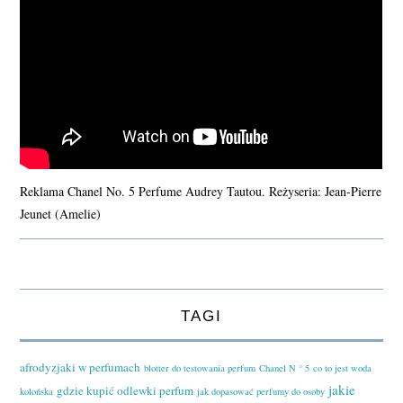
Reklama Chanel No. 5 Perfume Audrey Tautou. Reżyseria: Jean-Pierre
Jeunet (Amelie)
TAGI
afrodyzjaki w perfumach
blotter do testowania perfum
Chanel N ° 5
co to jest woda
jakie
gdzie kupić odlewki perfum
kolońska
jak dopasować perfumy do osoby