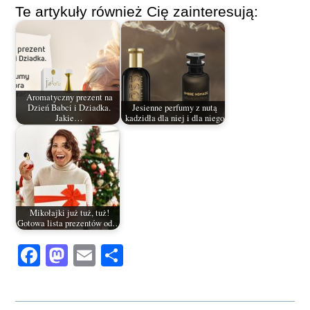
Te artykuły również Cię zainteresują:
Aromatyczny prezent na
Dzień Babci i Dziadka.
Jesienne perfumy z nutą
Jakie…
kadzidła dla niej i dla niego
Mikołajki już tuż, tuż!
Gotowa lista prezentów od…
Fa
M
E
S
ce
as
m
ha
bo
to
ail
re