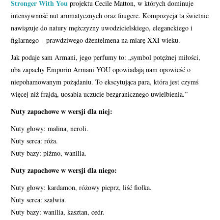
Stronger With You
projektu Cecile Matton, w których dominuje
intensywność nut aromatycznych oraz fougere. Kompozycja ta świetnie
nawiązuje do natury mężczyzny uwodzicielskiego, eleganckiego i
figlarnego – prawdziwego dżentelmena na miarę XXI wieku.
Jak podaje sam Armani, jego perfumy to: „symbol potężnej miłości,
oba zapachy Emporio Armani YOU opowiadają nam opowieść o
niepohamowanym pożądaniu. To ekscytująca para, która jest czymś
więcej niż frajdą, uosabia uczucie bezgranicznego uwielbienia.”
Nuty zapachowe w wersji dla niej:
Nuty głowy: malina, neroli.
Nuty serca: róża.
Nuty bazy: piżmo, wanilia.
Nuty zapachowe w wersji dla niego:
Nuty głowy: kardamon, różowy pieprz, liść fiołka.
Nuty serca: szałwia.
Nuty bazy: wanilia, kasztan, cedr.