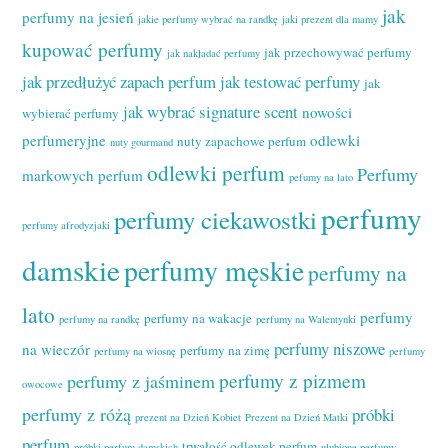
jak
perfumy na jesień
jakie perfumy wybrać na randkę
jaki prezent dla mamy
kupować perfumy
jak przechowywać perfumy
jak nakładać perfumy
jak przedłużyć zapach perfum
jak testować perfumy
jak
jak wybrać signature scent
nowości
wybierać perfumy
perfumeryjne
odlewki
nuty zapachowe perfum
nuty gourmand
odlewki perfum
Perfumy
markowych perfum
pefumy na lato
perfumy
perfumy ciekawostki
perfumy afrodyzjaki
damskie
perfumy męskie
perfumy na
lato
perfumy
perfumy na wakacje
perfumy na randkę
perfumy na Walentynki
perfumy niszowe
na wieczór
perfumy na zimę
perfumy na wiosnę
perfumy
perfumy z pizmem
perfumy z jaśminem
owocowe
perfumy z różą
próbki
prezent na Dzień Kobiet
Prezent na Dzień Matki
perfum
trwałość odlewek perfum
próbki perfum damskich
ulubione perfumy