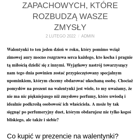
ZAPACHOWYCH, KTÓRE
PERFUMY FAQ
ROZBUDZĄ WASZE
A TO CIEKAWE!
ZMYSŁY
2 LUTEGO 2022
ADMIN
SKLEP
Walentynki to ten jeden dzień w roku, który pomimo wciąż
zimowej aury mocno rozgrzewa serca każdego, kto kocha i pragnie
tą miłością dzielić się z innymi. Wyjątkowy nastrój towarzyszący
nam tego dnia powinien zostać przypieczętowany specjalnym
upominkiem, którym chcemy obdarować ukochaną osobę. Chociaż
pomysłów na prezent na walentynki jest wiele, to my uważamy, że
nie ma nic piękniejszego niż zmysłowe perfumy, które uwiodą i
idealnie podkreślą osobowość ich właściciela. A może by tak
sięgnąć po perfumeryjny duet, którym obdarujesz nie tylko kogoś
bliskiego, ale także i siebie?
Co kupić w prezencie na walentynki?