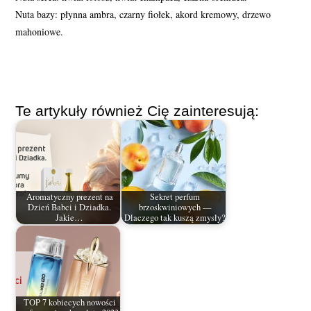
Nuta bazy: płynna ambra, czarny fiołek, akord kremowy, drzewo
mahoniowe.
Te artykuły również Cię zainteresują:
Aromatyczny prezent na
Sekret perfum
Dzień Babci i Dziadka.
brzoskwiniowych —
Jakie…
Dlaczego tak kuszą zmysły?
TOP 7 kobiecych nowości