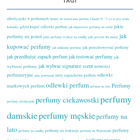
TAGI
afrodyzjaki w perfumach
blotter do testowania perfum
Chanel N ° 5
co to jest woda
jakie
gdzie kupić odlewki perfum
kolońska
jak dopasować perfumy do osoby
jak
perfumy na jesień
jakie perfumy wybrać na randkę
jaki prezent dla mamy
kupować perfumy
jak przechowywać perfumy
jak nakładać perfumy
jak przedłużyć zapach perfum
jak testować perfumy
jak
jak wybrać signature scent
nowości
wybierać perfumy
perfumeryjne
odlewki
nuty zapachowe perfum
nuty gourmand
odlewki perfum
Perfumy
markowych perfum
pefumy na lato
perfumy
perfumy ciekawostki
perfumy afrodyzjaki
damskie
perfumy męskie
perfumy na
lato
perfumy
perfumy na wakacje
perfumy na randkę
perfumy na Walentynki
perfumy niszowe
na wieczór