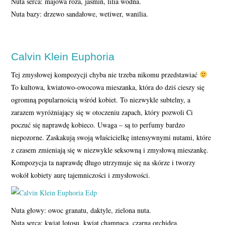
Nuta serca: majowa róża, jaśmin, lilia wodna.
Nuta bazy: drzewo sandałowe, wetiwer, wanilia.
Calvin Klein Euphoria
Tej zmysłowej kompozycji chyba nie trzeba nikomu przedstawiać
To kultowa, kwiatowo-owocowa mieszanka, która do dziś cieszy się
ogromną popularnością wśród kobiet. To niezwykle subtelny, a
zarazem wyróżniający się w otoczeniu zapach, który pozwoli Ci
poczuć się naprawdę kobieco. Uwaga – są to perfumy bardzo
niepozorne. Zaskakują swoją właścicielkę intensywnymi nutami, które
z czasem zmieniają się w niezwykle seksowną i zmysłową mieszankę.
Kompozycja ta naprawdę długo utrzymuje się na skórze i tworzy
wokół kobiety aurę tajemniczości i zmysłowości.
Nuta głowy: owoc granatu, daktyle, zielona nuta.
Nuta serca: kwiat lotosu, kwiat champaca, czarna orchidea.