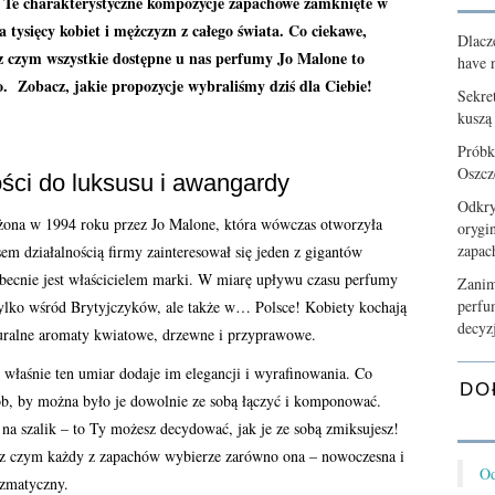
. Te charakterystyczne kompozycje zapachowe zamknięte w
 tysięcy kobiet i mężczyzn z całego świata. Co ciekawe,
Dlacz
z czym wszystkie dostępne u nas perfumy Jo Malone to
have n
go. Zobacz, jakie propozycje wybraliśmy dziś dla Ciebie!
Sekre
kuszą
Próbk
Oszcz
ści do luksusu i awangardy
Odkry
ona w 1994 roku przez Jo Malone, która wówczas otworzyła
orygi
zapa
m działalnością firmy zainteresował się jeden z gigantów
becnie jest właścicielem marki. W miarę upływu czasu perfumy
Zanim
perfu
 tylko wśród Brytyjczyków, ale także w… Polsce! Kobiety kochają
decyz
turalne aromaty kwiatowe, drzewne i przyprawowe.
o właśnie ten umiar dodaje im elegancji i wyrafinowania. Co
DO
ób, by można było je dowolnie ze sobą łączyć i komponować.
i na szalik – to Ty możesz decydować, jak je ze sobą zmiksujesz!
 z czym każdy z zapachów wybierze zarówno ona – nowoczesna i
Od
yzmatyczny.