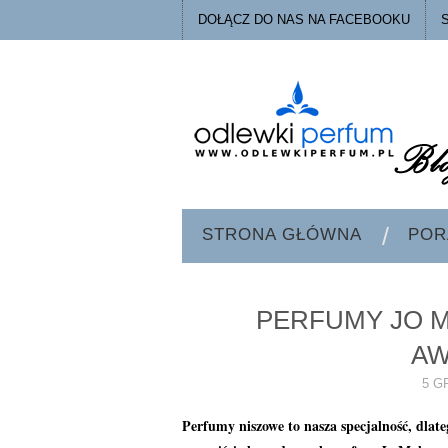
DOŁĄCZ DO NAS NA FACEBOOKU
STRONA GŁÓWNA
POR
PERFUMY JO M
AW
5 G
Perfumy niszowe to nasza specjalność, dlat