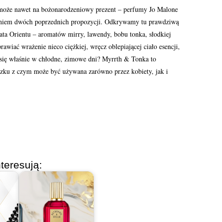
 może nawet na bożonarodzeniowy prezent – perfumy Jo Malone
eniem dwóch poprzednich propozycji. Odkrywamy tu prawdziwą
iata Orientu – aromatów mirry, lawendy, bobu tonka, słodkiej
awiać wrażenie nieco ciężkiej, wręcz oblepiającej ciało esencji,
 się właśnie w chłodne, zimowe dni? Myrrth & Tonka to
ązku z czym może być używana zarówno przez kobiety, jak i
teresują: