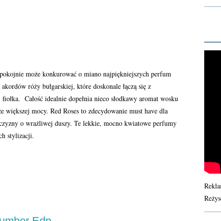
 spokojnie może konkurować o miano najpiękniejszych perfum
kordów róży bułgarskiej, które doskonale łączą się z
i fiołka. Całość idealnie dopełnia nieco słodkawy aromat wosku
cze większej mocy. Red Roses to zdecydowanie must have dla
ężczyzny o wrażliwej duszy. Te lekkie, mocno kwiatowe perfumy
 stylizacji.
Rekla
Reżys
cumber Edp