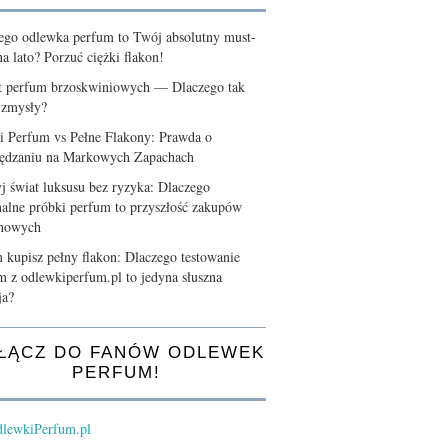
ego odlewka perfum to Twój absolutny must-
a lato? Porzuć ciężki flakon!
t perfum brzoskwiniowych — Dlaczego tak
 zmysły?
i Perfum vs Pełne Flakony: Prawda o
ędzaniu na Markowych Zapachach
j świat luksusu bez ryzyka: Dlaczego
nalne próbki perfum to przyszłość zakupów
chowych
 kupisz pełny flakon: Dlaczego testowanie
m z odlewkiperfum.pl to jedyna słuszna
ja?
ŁĄCZ DO FANÓW ODLEWEK
PERFUM!
lewkiPerfum.pl