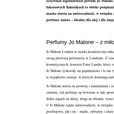
oczywiście legendarnych perfum Jo Malone
luksusowych flakonikach to obiekt pożądania
marka stawia na uniwersalność, w związku 
perfumy unisex – idealne dla niej i dla nie
Perfumy Jo Malone – z miło
Jo Malone London to marka kosmetyczna założ
swoją pierwszą perfumerię w Londynie. Z czase
kosmetycznych, koncern Estee Lauder, który o
Jo Malone zyskiwały na popularności i to nie
te wyjątkowe esencje, w których dominują na
Jo Malone stawia na prostotę i minimalizm i t
ciekawe, ich perfumy są tworzone w taki spos
Jeden zapach na skórę, drugi na ubranie, trzec
U Jo Malone rządzi uniwersalność, w związku
przebojowa, jak i on – męski, odważny i char