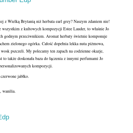
iej z Wielką Brytanią niż herbata earl grey? Naszym zdaniem nie!
e wszystkim z kultowych kompozycji Estee Lauder, to właśnie Jo
ich godnym przeciwnikiem. Aromat herbaty świetnie komponuje
pachem zielonego ogórka. Całość dopełnia lekka nuta piżmowa,
i wosk pszczeli. My polecamy ten zapach na codzienne okazje,
est to także doskonała baza do łączenia z innymi perfumami Jo
spersonalizowanych kompozycji.
 czerwone jabłko.
, wanilia.
Edp