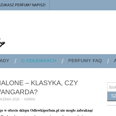
SZUKASZ PERFUM? NAPISZ!
ADY
O ODLEWKACH
PERFUMY FAQ
ALONE – KLASYKA, CZY
Searc
for:
ANGARDA?
RUDNIA 2020
ADMIN
ego w ofercie sklepu Odlewkiperfum.pl nie mogło zabraknąć