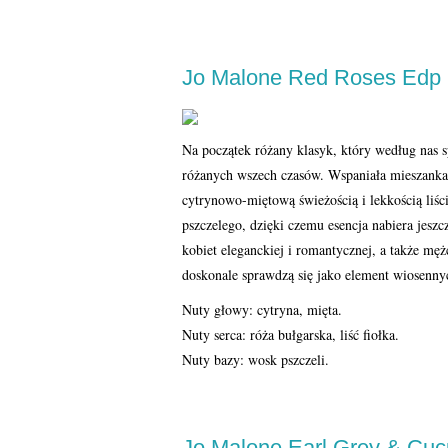
Jo Malone Red Roses Edp
Na początek różany klasyk, który według nas
różanych wszech czasów. Wspaniała mieszanka a
cytrynowo-miętową świeżością i lekkością liśc
pszczelego, dzięki czemu esencja nabiera jesz
kobiet eleganckiej i romantycznej, a także m
doskonale sprawdzą się jako element wiosennych
Nuty głowy: cytryna, mięta.
Nuty serca: róża bułgarska, liść fiołka.
Nuty bazy: wosk pszczeli.
Jo Malone Earl Grey & Cu