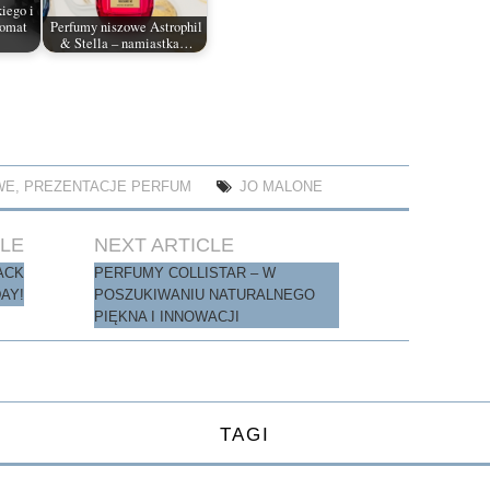
iego i
romat
Perfumy niszowe Astrophil
& Stella – namiastka…
WE
,
PREZENTACJE PERFUM
JO MALONE
CLE
NEXT ARTICLE
ACK
PERFUMY COLLISTAR – W
DAY!
POSZUKIWANIU NATURALNEGO
PIĘKNA I INNOWACJI
TAGI