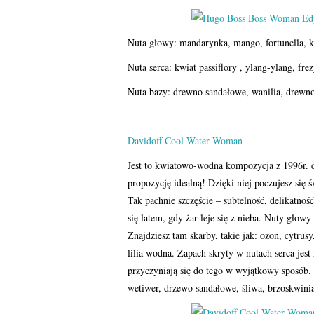
Nuta głowy: mandarynka, mango, fortunella, 
Nuta serca: kwiat passiflory , ylang-ylang, frezj
Nuta bazy: drewno sandałowe, wanilia, drewn
Davidoff Cool Water Woman
Jest to kwiatowo-wodna kompozycja z 1996r. 
propozycję idealną! Dzięki niej poczujesz się
Tak pachnie szczęście – subtelność, delikatnoś
się latem, gdy żar leje się z nieba. Nuty głow
Znajdziesz tam skarby, takie jak: ozon, cytrus
lilia wodna. Zapach skryty w nutach serca je
przyczyniają się do tego w wyjątkowy sposób. 
wetiwer, drzewo sandałowe, śliwa, brzoskwinia