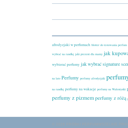
afrodyzjaki w perfumach
blotter do testowania perfum
jak kupow
wybrać na randkę
jaki prezent dla mamy
jak wybrać signature sce
wybierać perfumy
perfumy
Perfumy
na lato
perfumy afrodyzjaki
perfumy na wakacje
na randkę
perfumy na Walentynki
perfumy z pizmem
perfumy z różą
© 2026 PRÓBKI PERFUMWSZELKIE PR