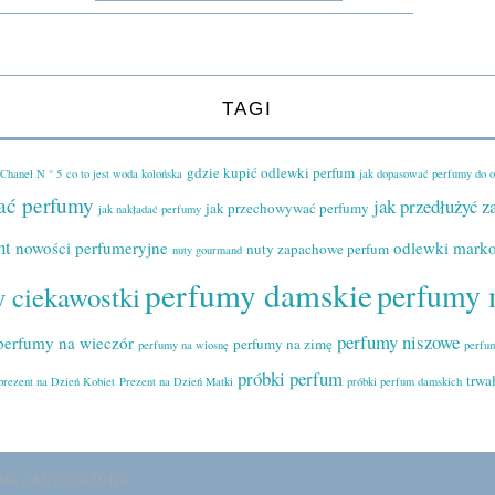
TAGI
gdzie kupić odlewki perfum
Chanel N ° 5
co to jest woda kolońska
jak dopasować perfumy do 
ać perfumy
jak przedłużyć 
jak przechowywać perfumy
jak nakładać perfumy
nt
nowości perfumeryjne
odlewki mark
nuty zapachowe perfum
nuty gourmand
perfumy damskie
perfumy 
 ciekawostki
perfumy niszowe
perfumy na wieczór
perfumy na zimę
perfumy na wiosnę
perfu
próbki perfum
trwa
prezent na Dzień Kobiet
Prezent na Dzień Matki
próbki perfum damskich
AWA ZASTRZEŻONE