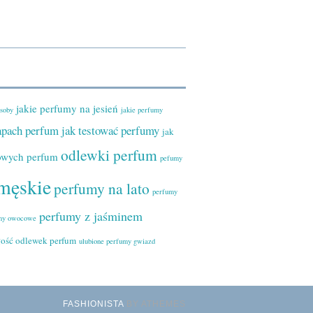
jakie perfumy na jesień
osoby
jakie perfumy
zapach perfum
jak testować perfumy
jak
odlewki perfum
owych perfum
pefumy
męskie
perfumy na lato
perfumy
perfumy z jaśminem
my owocowe
łość odlewek perfum
ulubione perfumy gwiazd
FASHIONISTA
BY ATHEMES