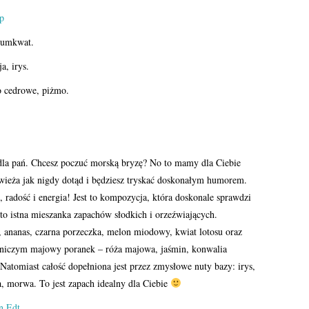
kumkwat.
a, irys.
o cedrowe, piżmo.
dla pań. Chcesz poczuć morską bryzę? No to mamy dla Ciebie
 świeża jak nigdy dotąd i będziesz tryskać doskonałym humorem.
ć, radość i energia! Jest to kompozycja, która doskonale sprawdzi
y to istna mieszanka zapachów słodkich i orzeźwiających.
y, ananas, czarna porzeczka, melon miodowy, kwiat lotosu oraz
st niczym majowy poranek – róża majowa, jaśmin, konwalia
Natomiast całość dopełniona jest przez zmysłowe nuty bazy: irys,
, morwa. To jest zapach idealny dla Ciebie