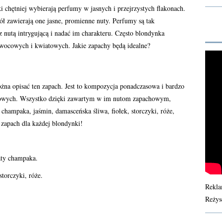
 chętniej wybierają perfumy w jasnych i przejrzystych flakonach.
ł zawierają one jasne, promienne nuty. Perfumy są tak
 nutą intrygującą i nadać im charakteru. Często blondynka
wocowych i kwiatowych. Jakie zapachy będą idealne?
na opisać ten zapach. Jest to kompozycja ponadczasowa i bardzo
atowych. Wszystko dzięki zawartym w im nutom zapachowym,
 champaka, jaśmin, damasceńska śliwa, fiołek, storczyki, róże,
 zapach dla każdej blondynki!
aty champaka.
storczyki, róże.
Rekla
Reżys