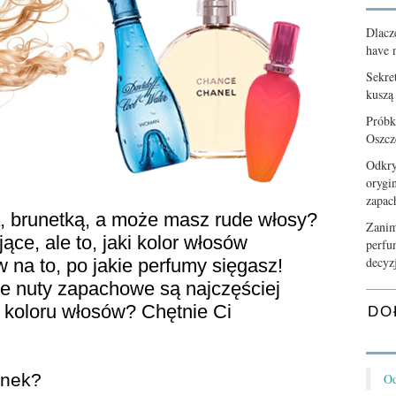
Dlacz
have n
Sekre
kuszą
Próbk
Oszcz
Odkry
orygi
zapa
ą, brunetką, a może masz rude włosy?
Zanim
ce, ale to, jaki kolor włosów
perfu
decyz
na to, po jakie perfumy sięgasz!
ie nuty zapachowe są najczęściej
 koloru włosów? Chętnie Ci
DO
ynek?
Od