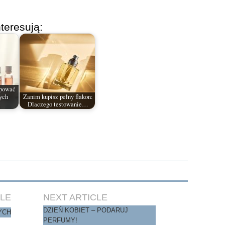
teresują:
upować
ych
Zanim kupisz pełny flakon:
Dlaczego testowanie…
CLE
NEXT ARTICLE
DZIEŃ KOBIET – PODARUJ
YCH
PERFUMY!