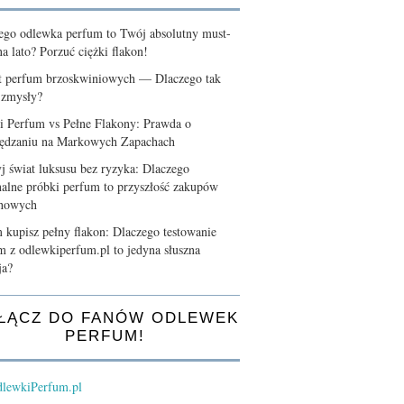
ego odlewka perfum to Twój absolutny must-
a lato? Porzuć ciężki flakon!
t perfum brzoskwiniowych — Dlaczego tak
 zmysły?
i Perfum vs Pełne Flakony: Prawda o
ędzaniu na Markowych Zapachach
j świat luksusu bez ryzyka: Dlaczego
nalne próbki perfum to przyszłość zakupów
chowych
 kupisz pełny flakon: Dlaczego testowanie
m z odlewkiperfum.pl to jedyna słuszna
ja?
ŁĄCZ DO FANÓW ODLEWEK
PERFUM!
lewkiPerfum.pl