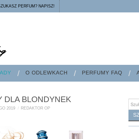
SZUKASZ PERFUM? NAPISZ!
ADY
O ODLEWKACH
PERFUMY FAQ
 DLA BLONDYNEK
Searc
for:
GO 2019
REDAKTOR OP