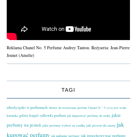
Reklama Chanel No. 5 Perfume Audrey Tautou. Reżyseria: Jean-Pierre
Jeunet (Amelie)
TAGI
afrodyzjaki w perfumach
blotter do testowania perfum
Chanel N ° 5
co to jest woda
jakie
gdzie kupić odlewki perfum
kolońska
jak dopasować perfumy do osoby
jak
perfumy na jesień
jakie perfumy wybrać na randkę
jaki prezent dla mamy
kupować perfumy
jak przechowywać perfumy
jak nakładać perfumy