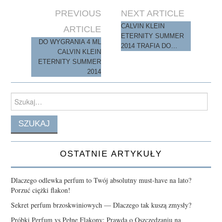
Post
PREVIOUS
NEXT ARTICLE
navigation
CALVIN KLEIN
ARTICLE
ETERNITY SUMMER
DO WYGRANIA 4 ML
2014 TRAFIA DO…
CALVIN KLEIN
ETERNITY SUMMER
2014
Search
for:
OSTATNIE ARTYKUŁY
Dlaczego odlewka perfum to Twój absolutny must-have na lato?
Porzuć ciężki flakon!
Sekret perfum brzoskwiniowych — Dlaczego tak kuszą zmysły?
Próbki Perfum vs Pełne Flakony: Prawda o Oszczędzaniu na