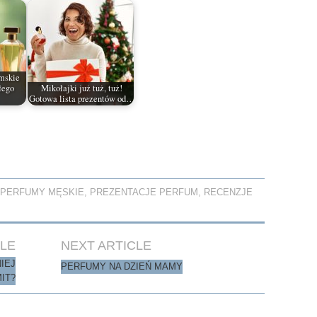
mskie
łego
Mikołajki już tuż, tuż!
Gotowa lista prezentów od…
,
PERFUMY MĘSKIE
,
PREZENTACJE PERFUM
,
RECENZJE
CLE
NEXT ARTICLE
IEJ
PERFUMY NA DZIEŃ MAMY
IT?