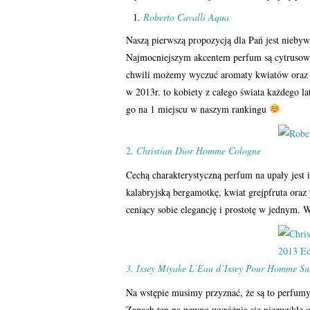
Roberto Cavalli Aqua
Naszą pierwszą propozycją dla Pań jest nieby
Najmocniejszym akcentem perfum są cytrusowe
chwili możemy wyczuć aromaty kwiatów oraz 
w 2013r. to kobiety z całego świata każdego l
go na 1 miejscu w naszym rankingu
2.
Christian Dior Homme Cologne
Cechą charakterystyczną perfum na upały jest 
kalabryjską bergamotkę, kwiat grejpfruta ora
ceniący sobie elegancję i prostotę w jednym. 
3. Issey Miyake L’Eau d’Issey Pour Homme S
Na wstępie musimy przyznać, że są to perfumy
Zapach ten na pewno wyróżnia się niezwykle 