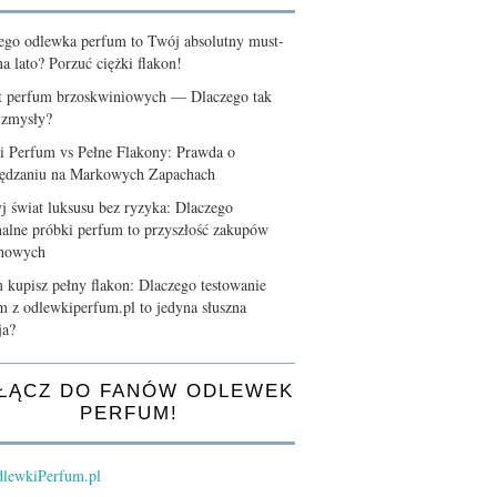
ego odlewka perfum to Twój absolutny must-
a lato? Porzuć ciężki flakon!
t perfum brzoskwiniowych — Dlaczego tak
 zmysły?
i Perfum vs Pełne Flakony: Prawda o
ędzaniu na Markowych Zapachach
j świat luksusu bez ryzyka: Dlaczego
nalne próbki perfum to przyszłość zakupów
chowych
 kupisz pełny flakon: Dlaczego testowanie
m z odlewkiperfum.pl to jedyna słuszna
ja?
ŁĄCZ DO FANÓW ODLEWEK
PERFUM!
lewkiPerfum.pl