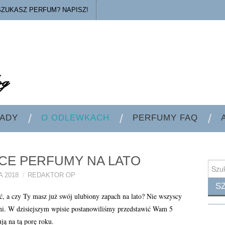
SZUKASZ PERFUM? NAPISZ!
ADY
O ODLEWKACH
PERFUMY FAQ
CE PERFUMY NA LATO
Searc
for:
A 2018
REDAKTOR OP
 czy Ty masz już swój ulubiony zapach na lato? Nie wszyscy
ni. W dzisiejszym wpisie postanowiliśmy przedstawić Wam 5
ją na tą porę roku.