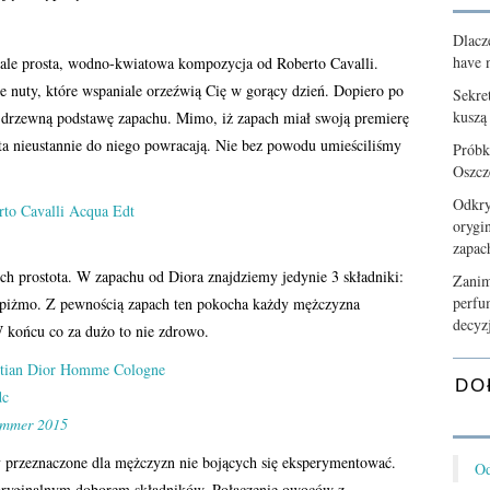
Dlacz
have n
wale prosta, wodno-kwiatowa kompozycja od Roberto Cavalli.
 nuty, które wspaniale orzeźwią Cię w gorący dzień. Dopiero po
Sekre
kuszą
drzewną podstawę zapachu. Mimo, iż zapach miał swoją premierę
ata nieustannie do niego powracają. Nie bez powodu umieściliśmy
Próbk
Oszcz
Odkry
orygi
zapa
ich prostota. W zapachu od Diora znajdziemy jedynie 3 składniki:
Zanim
perfu
z piżmo. Z pewnością zapach ten pokocha każdy mężczyzna
decyz
W końcu co za dużo to nie zdrowo.
DO
ummer 2015
 przeznaczone dla mężczyzn nie bojących się eksperymentować.
Od
oryginalnym doborem składników. Połączenie owoców z