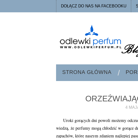
DOŁĄCZ DO NAS NA FACEBOOKU
STRONA GŁÓWNA
POR
ORZEŹWIAJĄ
4 MAJ
Uroki gorących dni powoli możemy odczuć, a
wiedzą, że perfumy mogą chłodzić w gorące d
zapachów, które naszym zdaniem najlepiej pasu