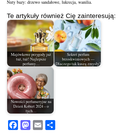
Nuty bazy: drzewo sandałowe, lukrecja, wanilia.
Te artykuły również Cię zainteresują:
Majówkowe przygody już
Sekret perfum
tuż, tuż! Najlepsze
brzoskwiniowych —
perfumy…
Dlaczego tak kuszą zmysły?
Nowości perfumeryjne na
Dzień Kobiet 2024 – o
tych…
Fa
M
E
S
ce
as
m
ha