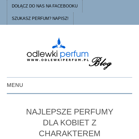
DOŁĄCZ DO NAS NA FACEBOOKU
SZUKASZ PERFUM? NAPISZ!
MENU
STRONA GŁÓWNA
NAJLEPSZE PERFUMY
PORADY
DLA KOBIET Z
CHARAKTEREM
O ODLEWKACH