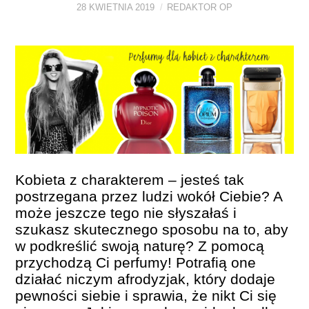
28 KWIETNIA 2019
REDAKTOR OP
PERFUMY FAQ
A TO CIEKAWE!
SKLEP
Kobieta z charakterem – jesteś tak
postrzegana przez ludzi wokół Ciebie? A
może jeszcze tego nie słyszałaś i
szukasz skutecznego sposobu na to, aby
w podkreślić swoją naturę? Z pomocą
przychodzą Ci perfumy! Potrafią one
działać niczym afrodyzjak, który dodaje
pewności siebie i sprawia, że nikt Ci się