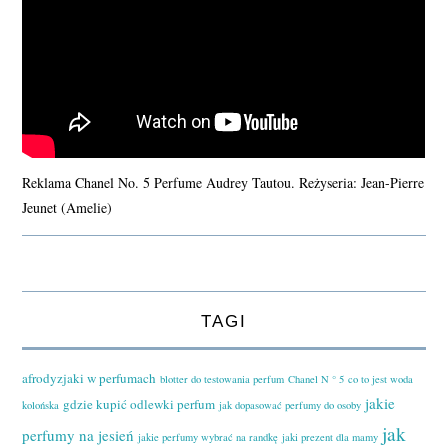
Reklama Chanel No. 5 Perfume Audrey Tautou. Reżyseria: Jean-Pierre
Jeunet (Amelie)
TAGI
afrodyzjaki w perfumach
blotter do testowania perfum
Chanel N ° 5
co to jest woda
jakie
gdzie kupić odlewki perfum
kolońska
jak dopasować perfumy do osoby
jak
perfumy na jesień
jakie perfumy wybrać na randkę
jaki prezent dla mamy