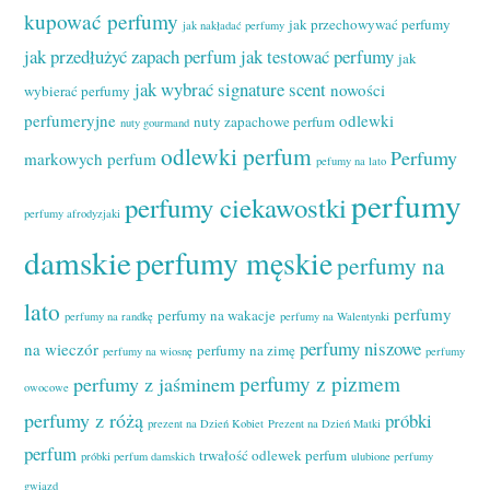
kupować perfumy
jak przechowywać perfumy
jak nakładać perfumy
jak przedłużyć zapach perfum
jak testować perfumy
jak
jak wybrać signature scent
nowości
wybierać perfumy
perfumeryjne
odlewki
nuty zapachowe perfum
nuty gourmand
odlewki perfum
Perfumy
markowych perfum
pefumy na lato
perfumy
perfumy ciekawostki
perfumy afrodyzjaki
damskie
perfumy męskie
perfumy na
lato
perfumy
perfumy na wakacje
perfumy na randkę
perfumy na Walentynki
perfumy niszowe
na wieczór
perfumy na zimę
perfumy na wiosnę
perfumy
perfumy z pizmem
perfumy z jaśminem
owocowe
perfumy z różą
próbki
prezent na Dzień Kobiet
Prezent na Dzień Matki
perfum
trwałość odlewek perfum
próbki perfum damskich
ulubione perfumy
gwiazd