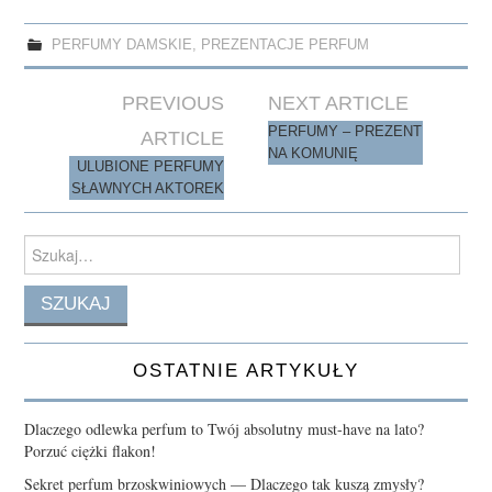
bo
to
ail
re
ok
do
PERFUMY DAMSKIE
,
PREZENTACJE PERFUM
n
Post
PREVIOUS
NEXT ARTICLE
navigation
PERFUMY – PREZENT
ARTICLE
NA KOMUNIĘ
ULUBIONE PERFUMY
SŁAWNYCH AKTOREK
Search
for:
OSTATNIE ARTYKUŁY
Dlaczego odlewka perfum to Twój absolutny must-have na lato?
Porzuć ciężki flakon!
Sekret perfum brzoskwiniowych — Dlaczego tak kuszą zmysły?