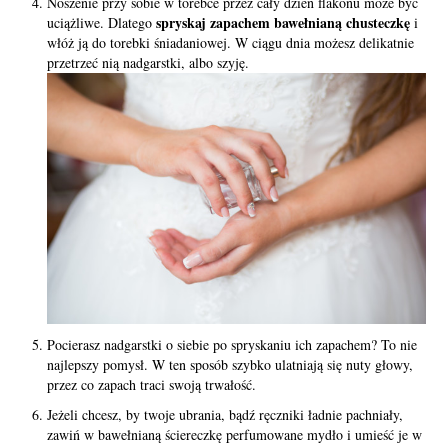
Noszenie przy sobie w torebce przez cały dzień flakonu może być
spryskaj zapachem bawełnianą chusteczkę
uciążliwe. Dlatego
i
włóż ją do torebki śniadaniowej. W ciągu dnia możesz delikatnie
przetrzeć nią nadgarstki, albo szyję.
Pocierasz nadgarstki o siebie po spryskaniu ich zapachem? To nie
najlepszy pomysł. W ten sposób szybko ulatniają się nuty głowy,
przez co zapach traci swoją trwałość.
Jeżeli chcesz, by twoje ubrania, bądź ręczniki ładnie pachniały,
zawiń w bawełnianą ściereczkę perfumowane mydło i umieść je w