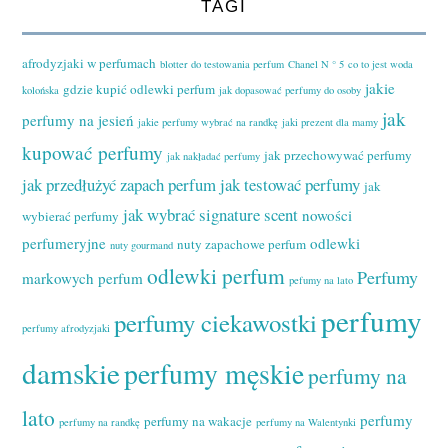
TAGI
afrodyzjaki w perfumach
blotter do testowania perfum
Chanel N ° 5
co to jest woda
jakie
gdzie kupić odlewki perfum
kolońska
jak dopasować perfumy do osoby
jak
perfumy na jesień
jakie perfumy wybrać na randkę
jaki prezent dla mamy
kupować perfumy
jak przechowywać perfumy
jak nakładać perfumy
jak przedłużyć zapach perfum
jak testować perfumy
jak
jak wybrać signature scent
nowości
wybierać perfumy
perfumeryjne
odlewki
nuty zapachowe perfum
nuty gourmand
odlewki perfum
Perfumy
markowych perfum
pefumy na lato
perfumy
perfumy ciekawostki
perfumy afrodyzjaki
damskie
perfumy męskie
perfumy na
lato
perfumy
perfumy na wakacje
perfumy na randkę
perfumy na Walentynki