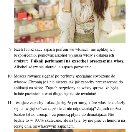
Jeżeli lubisz czuć zapach perfum we włosach, nie aplikuj ich
bezpośrednio, ponieważ alkohol wysusza włosy i osłabia ich
Psiknij perfumami na szczotkę i przeczesz nią włosy.
strukturę.
Alkohol zdąży się ulotnić, a zapach pozostanie.
Możesz również sięgnąć po perfumy specjalnie stworzone do
włosów. Chronią je i nie niszczą tak jak zapachy przeznaczone do
aplikacji na skórę. Zapach rozpylony na włosy sprawi, że będą
ładnie pachnieć, a woń długo będzie się uwalniać.
Testujesz zapachy i okazuje się, że perfumy, które właśnie znalazły
się na twojej skórze zupełnie ci nie odpowiadają? Zapach można
bardzo łatwo usunąć – za pomocą płynu do demakijażu. Nie
będzie to w 100% skuteczne, ale na tyle, by nie psuć ci humoru na
resztę dnia niewłaściwym zapachem.