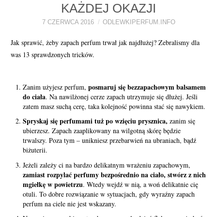
KAŻDEJ OKAZJI
PERFUMY FAQ
7 CZERWCA 2016
ODLEWKIPERFUM.INFO
A TO CIEKAWE!
Jak sprawić, żeby zapach perfum trwał jak najdłużej? Zebralismy dla
was 13 sprawdzonych tricków.
SKLEP
posmaruj się bezzapachowym balsamem
Zanim użyjesz perfum,
do ciała
. Na nawilżonej cerze zapach utrzymuje się dłużej. Jeśli
zatem masz suchą cerę, taka kolejność powinna stać się nawykiem.
Spryskaj się perfumami tuż po wzięciu prysznica,
zanim się
ubierzesz. Zapach zaaplikowany na wilgotną skórę będzie
trwalszy. Poza tym – unikniesz przebarwień na ubraniach, bądź
biżuterii.
Jeżeli zależy ci na bardzo delikatnym wrażeniu zapachowym,
zamiast rozpylać perfumy bezpośrednio na ciało, stwórz z nich
mgiełkę w powietrzu
. Wtedy wejdź w nią, a woń delikatnie cię
otuli. To dobre rozwiązanie w sytuacjach, gdy wyraźny zapach
perfum na ciele nie jest wskazany.