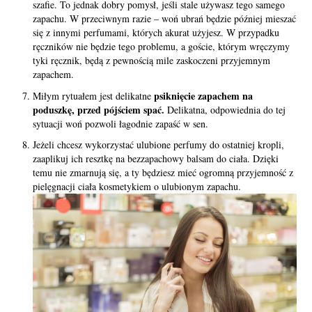
szafie. To jednak dobry pomysł, jeśli stale używasz tego samego
zapachu. W przeciwnym razie – woń ubrań będzie później mieszać
się z innymi perfumami, których akurat użyjesz. W przypadku
ręczników nie będzie tego problemu, a goście, którym wręczymy
tyki ręcznik, będą z pewnością mile zaskoczeni przyjemnym
zapachem.
psiknięcie zapachem na
Miłym rytuałem jest delikatne
poduszkę, przed pójściem spać.
Delikatna, odpowiednia do tej
sytuacji woń pozwoli łagodnie zapaść w sen.
Jeżeli chcesz wykorzystać ulubione perfumy do ostatniej kropli,
zaaplikuj ich resztkę na bezzapachowy balsam do ciała. Dzięki
temu nie zmarnują się, a ty będziesz mieć ogromną przyjemność z
pielęgnacji ciała kosmetykiem o ulubionym zapachu.