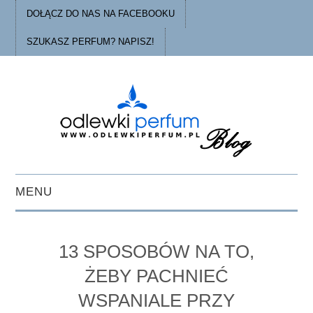
DOŁĄCZ DO NAS NA FACEBOOKU
SZUKASZ PERFUM? NAPISZ!
MENU
STRONA GŁÓWNA
13 SPOSOBÓW NA TO,
PORADY
ŻEBY PACHNIEĆ
WSPANIALE PRZY
O ODLEWKACH