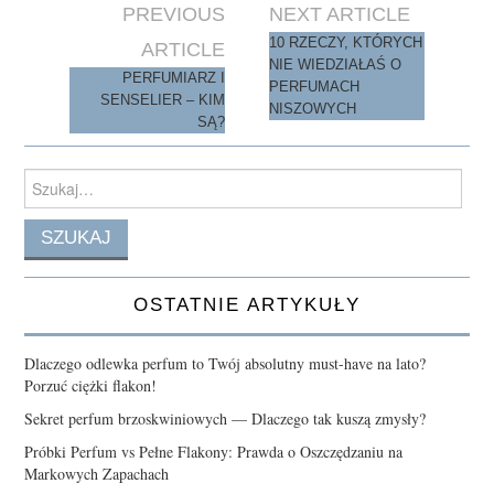
n
Post
PREVIOUS
NEXT ARTICLE
navigation
10 RZECZY, KTÓRYCH
ARTICLE
NIE WIEDZIAŁAŚ O
PERFUMIARZ I
PERFUMACH
SENSELIER – KIM
NISZOWYCH
SĄ?
Search
for:
OSTATNIE ARTYKUŁY
Dlaczego odlewka perfum to Twój absolutny must-have na lato?
Porzuć ciężki flakon!
Sekret perfum brzoskwiniowych — Dlaczego tak kuszą zmysły?
Próbki Perfum vs Pełne Flakony: Prawda o Oszczędzaniu na
Markowych Zapachach