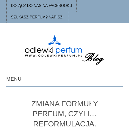
DOŁĄCZ DO NAS NA FACEBOOKU
SZUKASZ PERFUM? NAPISZ!
MENU
STRONA GŁÓWNA
ZMIANA FORMUŁY
PORADY
PERFUM, CZYLI…
REFORMULACJA.
O ODLEWKACH