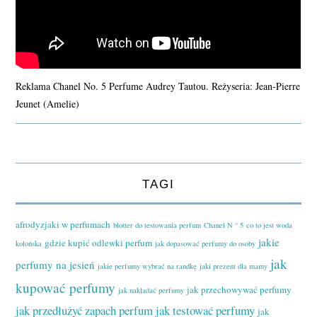
Reklama Chanel No. 5 Perfume Audrey Tautou. Reżyseria: Jean-Pierre
Jeunet (Amelie)
TAGI
afrodyzjaki w perfumach
blotter do testowania perfum
Chanel N ° 5
co to jest woda
jakie
gdzie kupić odlewki perfum
kolońska
jak dopasować perfumy do osoby
jak
perfumy na jesień
jakie perfumy wybrać na randkę
jaki prezent dla mamy
kupować perfumy
jak przechowywać perfumy
jak nakładać perfumy
jak przedłużyć zapach perfum
jak testować perfumy
jak