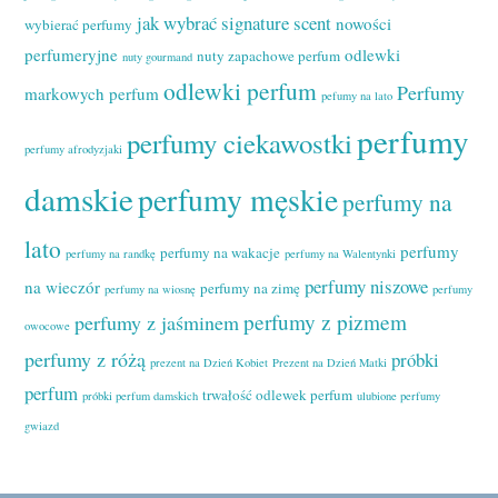
jak wybrać signature scent
nowości
wybierać perfumy
perfumeryjne
odlewki
nuty zapachowe perfum
nuty gourmand
odlewki perfum
Perfumy
markowych perfum
pefumy na lato
perfumy
perfumy ciekawostki
perfumy afrodyzjaki
damskie
perfumy męskie
perfumy na
lato
perfumy
perfumy na wakacje
perfumy na randkę
perfumy na Walentynki
perfumy niszowe
na wieczór
perfumy na zimę
perfumy na wiosnę
perfumy
perfumy z pizmem
perfumy z jaśminem
owocowe
perfumy z różą
próbki
prezent na Dzień Kobiet
Prezent na Dzień Matki
perfum
trwałość odlewek perfum
próbki perfum damskich
ulubione perfumy
gwiazd