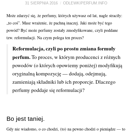
31 SIERPNIA 2016
ODLEWKIPERFUM.INFO
PERFUMY FAQ
Może zdarzyć się, że perfumy, których używasz od lat, nagle straciły:
„to coś”. Masz wrażenie, że pachną inaczej. Jaki może być tego
A TO CIEKAWE!
powód? Być może perfumy zostały zmodyfikowane, czyli poddane
tzw. reformulacji. Na czym polega ten proces?
SKLEP
Reformulacja, czyli po prostu zmiana formuły
perfum.
To proces, w którym producenci z różnych
powodów (o których opowiemy poniżej) modyfikują
oryginalną kompozycję — dodają, odejmują,
zamieniają składniki lub ich proporcje. Dlaczego
perfumy poddaje się reformulacji?
Bo jest taniej.
Gdy nie wiadomo, o co chodzi, (to) na pewno chodzi o pieniądze — to