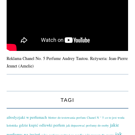
Reklama Chanel No. 5 Perfume Audrey Tautou. Reżyseria: Jean-Pierre
Jeunet (Amelie)
TAGI
afrodyzjaki w perfumach
blotter do testowania perfum
Chanel N ° 5
co to jest woda
jakie
gdzie kupić odlewki perfum
kolońska
jak dopasować perfumy do osoby
jak
perfumy na jesień
jakie perfumy wybrać na randkę
jaki prezent dla mamy