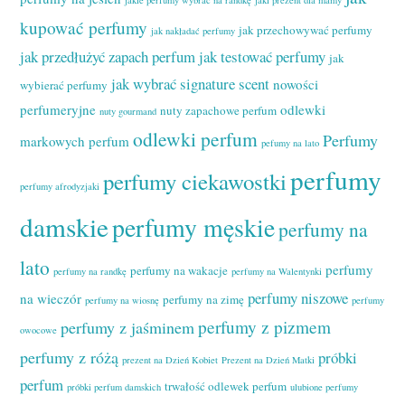
kupować perfumy
jak przechowywać perfumy
jak nakładać perfumy
jak przedłużyć zapach perfum
jak testować perfumy
jak
jak wybrać signature scent
nowości
wybierać perfumy
perfumeryjne
odlewki
nuty zapachowe perfum
nuty gourmand
odlewki perfum
Perfumy
markowych perfum
pefumy na lato
perfumy
perfumy ciekawostki
perfumy afrodyzjaki
damskie
perfumy męskie
perfumy na
lato
perfumy
perfumy na wakacje
perfumy na randkę
perfumy na Walentynki
perfumy niszowe
na wieczór
perfumy na zimę
perfumy na wiosnę
perfumy
perfumy z pizmem
perfumy z jaśminem
owocowe
perfumy z różą
próbki
prezent na Dzień Kobiet
Prezent na Dzień Matki
perfum
trwałość odlewek perfum
próbki perfum damskich
ulubione perfumy