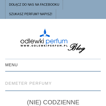
DOŁĄCZ DO NAS NA FACEBOOKU
SZUKASZ PERFUM? NAPISZ!
MENU
STRONA GŁÓWNA
DEMETER PERFUMY
PORADY
O ODLEWKACH
(NIE) CODZIENNE