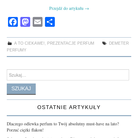
Przejdź do artykułu
→
Fa
M
E
S
ce
as
m
ha
bo
to
ail
re
A TO CIEKAWE!
,
PREZENTACJE PERFUM
DEMETER
ok
do
PERFUMY
n
Search
for:
OSTATNIE ARTYKUŁY
Dlaczego odlewka perfum to Twój absolutny must-have na lato?
Porzuć ciężki flakon!