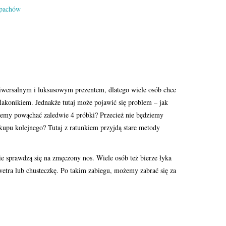
zapachów
iwersalnym i luksusowym prezentem, dlatego wiele osób chce
lakonikiem. Jednakże tutaj może pojawić się problem – jak
żemy powąchać zaledwie 4 próbki? Przecież nie będziemy
kupu kolejnego? Tutaj z ratunkiem przyjdą stare metody
ie sprawdzą się na zmęczony nos. Wiele osób też bierze łyka
tra lub chusteczkę. Po takim zabiegu, możemy zabrać się za