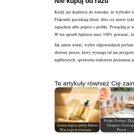
Nie kupuj od razu
Kiedy już dojdziesz do wniosku, że wybrałeś ide
Flakoniki poczekają dzień, dwa czy nawet tydzi
zapachem albo poproś o próbki. Powąchaj je w d
W ten sposób będziesz mieć 100% pewność, że
Jak zatem widać, wybór odpowiednich perfum ty
złożony proces, który wymaga od nas przygotow
najbliższych, sprawiona trafionym prezentem j
Te artykuły również Cię zain
Próbki Perfum: Dl
Zanim kupisz pełny flakon:
Eksperci Zalecaj
Dlaczego testowanie…
Przed…