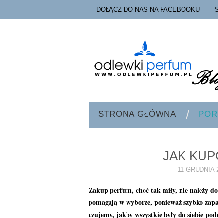
DOŁĄCZ DO NAS NA FACEBOOKU
STRONA GŁÓWNA
POR
JAK KU
11 GRUDNIA 
Zakup perfum, choć tak miły, nie należy do
pomagają w wyborze, ponieważ szybko zap
czujemy, jakby wszystkie były do siebie p