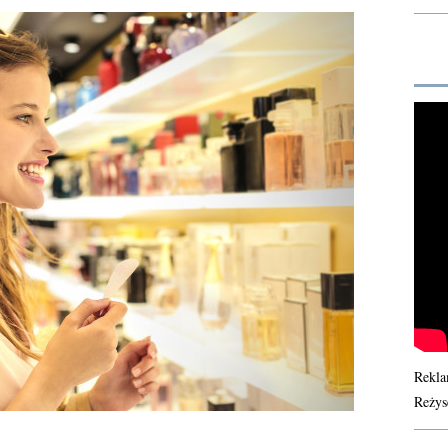
Rekla
Reżys