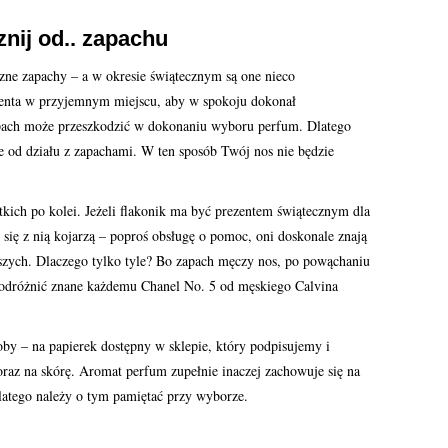
nij od.. zapachu
czne zapachy – a w okresie świątecznym są one nieco
lienta w przyjemnym miejscu, aby w spokoju dokonał
apach może przeszkodzić w dokonaniu wyboru perfum. Dlatego
ie od działu z zapachami. W ten sposób Twój nos nie będzie
tkich po kolei. Jeżeli flakonik ma być prezentem świątecznym dla
Ci się z nią kojarzą – poproś obsługę o pomoc, oni doskonale znają
szych. Dlaczego tylko tyle? Bo zapach męczy nos, po powąchaniu
 odróżnić znane każdemu Chanel No. 5 od męskiego Calvina
by – na papierek dostępny w sklepie, który podpisujemy i
raz na skórę. Aromat perfum zupełnie inaczej zachowuje się na
dlatego należy o tym pamiętać przy wyborze.