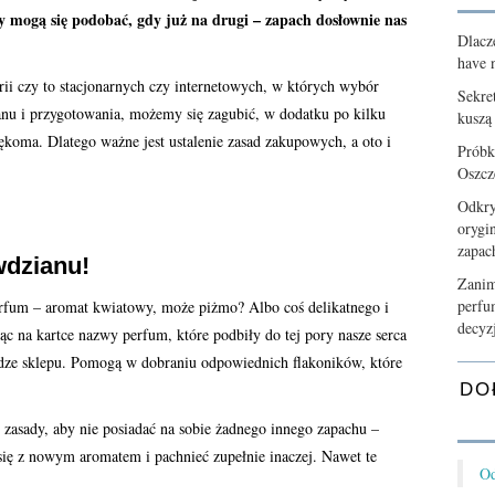
 mogą się podobać, gdy już na drugi – zapach dosłownie nas
Dlacz
have n
erii czy to stacjonarnych czy internetowych, w których wybór
Sekre
anu i przygotowania, możemy się zagubić, w dodatku po kilku
kuszą
koma. Dlatego ważne jest ustalenie zasad zakupowych, a oto i
Próbk
Oszcz
Odkry
orygi
zapa
wdzianu!
Zanim
perfu
erfum – aromat kwiatowy, może piżmo? Albo coś delikatnego i
decyz
 na kartce nazwy perfum, które podbiły do tej pory nasze serca
udze sklepu. Pomogą w dobraniu odpowiednich flakoników, które
DO
ć zasady, aby nie posiadać na sobie żadnego innego zapachu –
ię z nowym aromatem i pachnieć zupełnie inaczej. Nawet te
Od