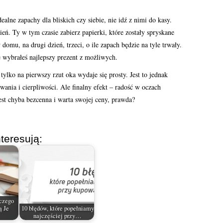
alne zapachy dla bliskich czy siebie, nie idź z nimi do kasy.
eń. Ty w tym czasie zabierz papierki, które zostały spryskane
omu, na drugi dzień, trzeci, o ile zapach będzie na tyle trwały.
 wybrałeś najlepszy prezent z możliwych.
lko na pierwszy rzut oka wydaje się prosty. Jest to jednak
ania i cierpliwości. Ale finalny efekt – radość w oczach
est chyba bezcenna i warta swojej ceny, prawda?
teresują:
aczego
ą Je
10 błędów, które popełniamy
najczęściej przy…