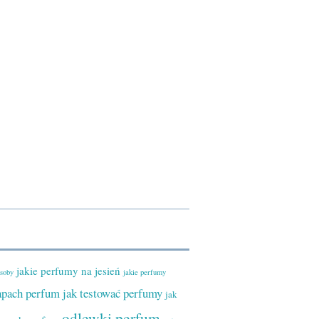
jakie perfumy na jesień
osoby
jakie perfumy
zapach perfum
jak testować perfumy
jak
odlewki perfum