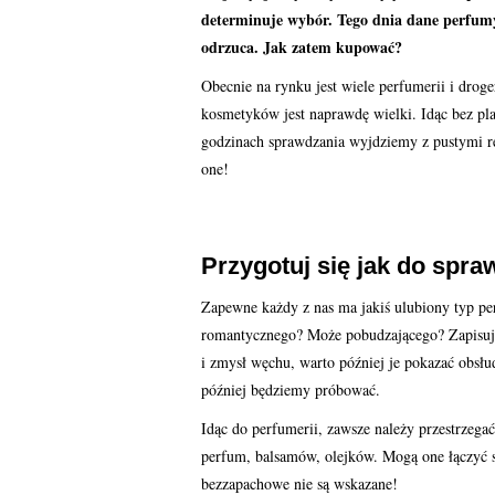
determinuje wybór. Tego dnia dane perfumy
odrzuca. Jak zatem kupować?
Obecnie na rynku jest wiele perfumerii i drog
kosmetyków jest naprawdę wielki. Idąc bez pl
godzinach sprawdzania wyjdziemy z pustymi rę
one!
Przygotuj się jak do spra
Zapewne każdy z nas ma jakiś ulubiony typ p
romantycznego? Może pobudzającego? Zapisując
i zmysł węchu, warto później je pokazać obsł
później będziemy próbować.
Idąc do perfumerii, zawsze należy przestrzega
perfum, balsamów, olejków. Mogą one łączyć s
bezzapachowe nie są wskazane!