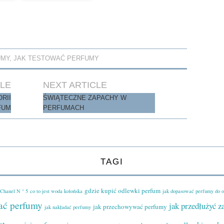
UMY
,
JAK TESTOWAĆ PERFUMY
CLE
NEXT ARTICLE
RII
ŚWIĄTECZNE ZAPACHY W
FUM
PERFUMACH
TAGI
gdzie kupić odlewki perfum
Chanel N ° 5
co to jest woda kolońska
jak dopasować perfumy do 
ać perfumy
jak przedłużyć 
jak przechowywać perfumy
jak nakładać perfumy