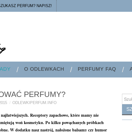
SZUKASZ PERFUM? NAPISZ!
ADY
O ODLEWKACH
PERFUMY FAQ
POWAĆ PERFUMY?
Searc
for:
2015
ODLEWKIPERFUM.INFO
 najłatwiejszych. Receptory zapachowe, które mamy nie
amiętują woń kosmetyku. Po kilku powąchanych próbkach
odobne. W dodatku nasz nastrój, nałożone balsamy czy humor