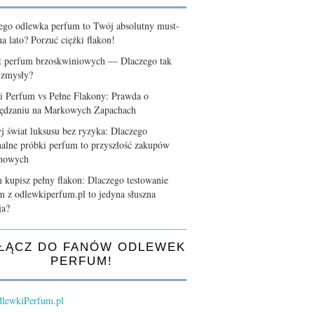
ego odlewka perfum to Twój absolutny must-
a lato? Porzuć ciężki flakon!
t perfum brzoskwiniowych — Dlaczego tak
 zmysły?
i Perfum vs Pełne Flakony: Prawda o
ędzaniu na Markowych Zapachach
j świat luksusu bez ryzyka: Dlaczego
nalne próbki perfum to przyszłość zakupów
chowych
 kupisz pełny flakon: Dlaczego testowanie
m z odlewkiperfum.pl to jedyna słuszna
ja?
ŁĄCZ DO FANÓW ODLEWEK
PERFUM!
lewkiPerfum.pl